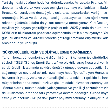
Yurt dışındaki büyüme hedefleri doğrultusunda, Avrupa’da Fransa, Alm
depolarına ek olarak yeni depo açılışları yapmayı planladıklarını ifad
İhracat Konsorsiyumu desteğiyle uluslararası pazarlardaki varlığımız
artıracağız. Hava ve deniz taşımacılığı operasyonlarımıza ağırlık ver
rekabet gücümüzü daha da yukarı taşımayı amaçlıyoruz. Yurt Dışı Loj
teşvikleriyle hayata geçirdiğimiz projelerimizi 2025 yılında da sürdürece
KOBİ’lerin uluslararası pazarlara açılmasında kritik bir rol oynuyor. Ye
gücünü artırmak ve küresel ticaretin getirdiği fırsatlara erişimlerini ko
arasında” diye konuştu.
‘SÜRDÜRÜLEBİLİRLİK VE DİJİTALLEŞME ODAĞIMIZDA’
Taner Horoz, gündemlerindeki diğer iki önemli konunun ise sürdürülebil
söyledi. “GES (Güneş Enerji Santrali) ve elektrikli araç filosu gibi yenile
sürdürülebilirlik alanında sektöre öncülük etmeye devam edeceğiz. Bu 
sağlamayı ve çevresel etkimizi azaltmayı hedefliyoruz” diyen Horoz, ayr
hız vererek yapay zeka ve veri analitiğini daha etkin bir şekilde kulla
müşterilerine daha esnek, hızlı ve çözüm odaklı hizmetler sunmayı amaç
“Sonuç olarak, müşteri odaklı yaklaşımımız ve yenilikçi çözümlerimiz
de uluslararası arenada fark yaratmaya devam edeceğiz. Ciroda kay
etmeyi ve özellikle Avrupa’daki pazar payımızı artırmayı planlıyoruz” 