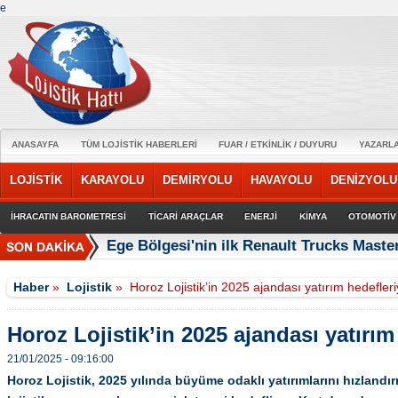
e
ANASAYFA
TÜM LOJİSTİK HABERLERİ
FUAR / ETKİNLİK / DUYURU
YAZARL
LOJİSTİK
KARAYOLU
DEMİRYOLU
HAVAYOLU
DENİZYOLU
İHRACATIN BAROMETRESİ
TİCARİ ARAÇLAR
ENERJİ
KİMYA
OTOMOTİV
Ege Bölgesi'nin ilk Renault Trucks Master
Haber
»
Lojistik
»
Horoz Lojistik’in 2025 ajandası yatırım hedefleri
Horoz Lojistik’in 2025 ajandası yatırım
21/01/2025 - 09:16:00
Horoz Lojistik, 2025 yılında büyüme odaklı yatırımlarını hızlandır