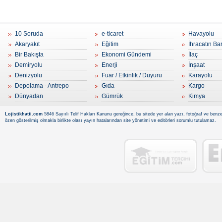
10 Soruda
e-ticaret
Havayolu
Akaryakıt
Eğitim
İhracatın Ba
Bir Bakışta
Ekonomi Gündemi
İlaç
Demiryolu
Enerji
İnşaat
Denizyolu
Fuar / Etkinlik / Duyuru
Karayolu
Depolama - Antrepo
Gıda
Kargo
Dünyadan
Gümrük
Kimya
Lojistikhatti.com
5846 Sayıılı Telif Hakları Kanunu gereğince, bu sitede yer alan yazı, fotoğraf ve benzer
özen gösterilmiş olmakla birlikte olası yayın hatalarından site yönetimi ve editörleri sorumlu tutulamaz.