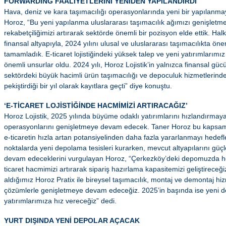
FORWARDING FAALİYETLERİNİ YENİDEN YAPILANDIRDI
Hava, deniz ve kara taşımacılığı operasyonlarında yeni bir yapılanmay
Horoz, “Bu yeni yapılanma uluslararası taşımacılık ağımızı genişletme
rekabetçiliğimizi artırarak sektörde önemli bir pozisyon elde ettik. Hal
finansal altyapıyla, 2024 yılını ulusal ve uluslararası taşımacılıkta ö
tamamladık. E-ticaret lojistiğindeki yüksek talep ve yeni yatırımlarım
önemli unsurlar oldu. 2024 yılı, Horoz Lojistik’in yalnızca finansal g
sektördeki büyük hacimli ürün taşımacılığı ve depoculuk hizmetleri
pekiştirdiği bir yıl olarak kayıtlara geçti” diye konuştu.
‘E-TİCARET LOJİSTİĞİNDE HACMİMİZİ ARTIRACAĞIZ’
Horoz Lojistik, 2025 yılında büyüme odaklı yatırımlarını hızlandırmaya v
operasyonlarını genişletmeye devam edecek. Taner Horoz bu kapsamd
e-ticaretin hızla artan potansiyelinden daha fazla yararlanmayı hedefled
noktalarda yeni depolama tesisleri kurarken, mevcut altyapılarını güç
devam edeceklerini vurgulayan Horoz, “Çerkezköy’deki depomuzda 
ticaret hacmimizi artırarak sipariş hazırlama kapasitemizi geliştirece
aldığımız Horoz Pratix ile bireysel taşımacılık, montaj ve demontaj hizme
çözümlerle genişletmeye devam edeceğiz. 2025’in başında ise yeni d
yatırımlarımıza hız vereceğiz” dedi.
YURT DIŞINDA YENİ DEPOLAR AÇACAK