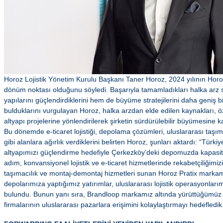
Horoz Lojistik Yönetim Kurulu Başkanı Taner Horoz, 2024 yılının Horoz L
dönüm noktası olduğunu söyledi. Başarıyla tamamladıkları halka arz
yapılarını güçlendirdiklerini hem de büyüme stratejilerini daha geniş
bulduklarını vurgulayan Horoz, halka arzdan elde edilen kaynakları, öze
altyapı projelerine yönlendirilerek şirketin sürdürülebilir büyümesine ka
Bu dönemde e-ticaret lojistiği, depolama çözümleri, uluslararası taşımac
gibi alanlara ağırlık verdiklerini belirten Horoz, şunları aktardı: “Tür
altyapımızı güçlendirme hedefiyle Çerkezköy’deki depomuzda kapasite 
adım, konvansiyonel lojistik ve e-ticaret hizmetlerinde rekabetçiliğimizi 
taşımacılık ve montaj-demontaj hizmetleri sunan Horoz Pratix markam
depolarımıza yaptığımız yatırımlar, uluslararası lojistik operasyonlar
bulundu. Bunun yanı sıra, Brandloop markamız altında yürüttüğümüz e
firmalarının uluslararası pazarlara erişimini kolaylaştırmayı hedefledik