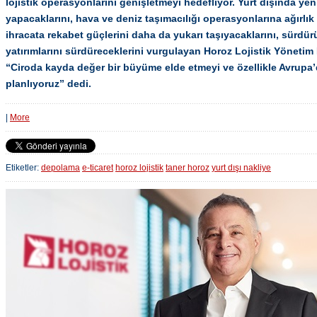
lojistik operasyonlarını genişletmeyi hedefliyor. Yurt dışında yeni
yapacaklarını, hava ve deniz taşımacılığı operasyonlarına ağırlık v
ihracata rekabet güçlerini daha da yukarı taşıyacaklarını, sürdürül
yatırımlarını sürdüreceklerini vurgulayan Horoz Lojistik Yöneti
“Ciroda kayda değer bir büyüme elde etmeyi ve özellikle Avrupa’d
planlıyoruz” dedi.
|
More
Etiketler:
depolama
e-ticaret
horoz lojistik
taner horoz
yurt dışı nakliye