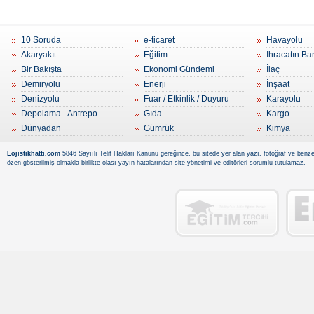
10 Soruda
e-ticaret
Havayolu
Akaryakıt
Eğitim
İhracatın Ba
Bir Bakışta
Ekonomi Gündemi
İlaç
Demiryolu
Enerji
İnşaat
Denizyolu
Fuar / Etkinlik / Duyuru
Karayolu
Depolama - Antrepo
Gıda
Kargo
Dünyadan
Gümrük
Kimya
Lojistikhatti.com
5846 Sayıılı Telif Hakları Kanunu gereğince, bu sitede yer alan yazı, fotoğraf ve benzer
özen gösterilmiş olmakla birlikte olası yayın hatalarından site yönetimi ve editörleri sorumlu tutulamaz.