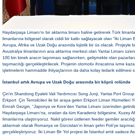
Haydarpaşa Limanı’nı bir aktarma limanı haline getirerek Türk limanl
limanlarına bölgesel olarak ciddi bir katkı sağlayacak olan “İki Liman Bir
Avrupa, Afrika ve Uzak Doğu arasında lojistik bir üs olacak. Projeyle b
Avustralya limanlarının ana aktarma merkezi olan Yantai Limanı üzerin
100 bin binek aracın taşınması sağlanırken, gelişmekte olan pazarlara 
taşımacılığı gerçekleştirilecek. Projenin otomotiv ihracatına ivme kaz
işletmelerin hammadde ihtiyaçlarının da daha kolay tedarik edilmesi 
İstanbul artık Avrupa ve Uzak Doğu arasında bir köprü rolünde
Çin'in Shandong Eyaleti Vali Yardımcısı Song Junji, Yantai Port Grou
Erkport Çin Temsilcileri ile bir araya gelen Erkport Liman Hizmetleri
Emrah Gezgin, “Japonya ve Kore’den Yantai Limanı üzerinden getirdiğ
Haydarpaşa Limanı’na, oradan da tüm Karadeniz bölgesine, Kuzey Af
limanlarına ulaştırıyoruz. Nakil görevi üstlenen feeder gemiler aracıl
aktarmalı olarak Romanya ve Gürcistan’ın liman şehri Poti’ye taşımacı
gerçekleştiriyoruz. İki Liman Bir Yol projesi ile İstanbul artık sadece A