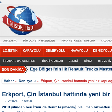
e
ANASAYFA
TÜM LOJİSTİK HABERLERİ
FUAR / ETKİNLİK / DUYURU
YAZARL
LOJİSTİK
KARAYOLU
DEMİRYOLU
HAVAYOLU
DENİZYOLU
İHRACATIN BAROMETRESİ
TİCARİ ARAÇLAR
ENERJİ
KİMYA
OTOMOTİV
Ege Bölgesi'nin ilk Renault Trucks Master
Haber
»
Denizyolu
»
Erkport, Çin İstanbul hattında yeni bir kapı aç
Erkport, Çin İstanbul hattında yeni bir 
18/12/2024 - 15:59:00
2013 yılından beri İzmir’de deniz taşımacılığı ve liman hizmetler