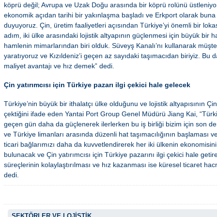
köprü değil; Avrupa ve Uzak Doğu arasında bir köprü rolünü üstleniyor
ekonomik açıdan tarihi bir yakınlaşma başladı ve Erkport olarak bun
duyuyoruz. Çin, üretim faaliyetleri açısından Türkiye’yi önemli bir lo
adım, iki ülke arasındaki lojistik altyapının güçlenmesi için büyük bir 
hamlenin mimarlarından biri olduk. Süveyş Kanalı’nı kullanarak müşter
yaratıyoruz ve Kızıldeniz’i geçen az sayıdaki taşımacıdan biriyiz. Bu da
maliyet avantajı ve hız demek” dedi.
Çin yatırımcısı için Türkiye pazarı ilgi çekici hale gelecek
Türkiye’nin büyük bir ithalatçı ülke olduğunu ve lojistik altyapısının Çin’
çektiğini ifade eden Yantai Port Group Genel Müdürü Jiang Kai, “Türkiye 
geçen gün daha da güçlenerek ilerlerken bu iş birliği bizim için son d
ve Türkiye limanları arasında düzenli hat taşımacılığının başlaması ve 
ticari bağlarımızı daha da kuvvetlendirerek her iki ülkenin ekonomisi
bulunacak ve Çin yatırımcısı için Türkiye pazarını ilgi çekici hale getir
süreçlerinin kolaylaştırılması ve hız kazanması ise küresel ticaret ha
dedi.
SEKTÖRLER VE LOJİSTİK