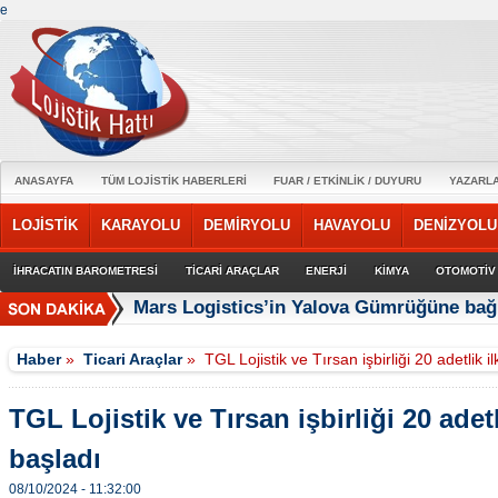
e
ANASAYFA
TÜM LOJİSTİK HABERLERİ
FUAR / ETKİNLİK / DUYURU
YAZARL
LOJİSTİK
KARAYOLU
DEMİRYOLU
HAVAYOLU
DENİZYOLU
İHRACATIN BAROMETRESİ
TİCARİ ARAÇLAR
ENERJİ
KİMYA
OTOMOTİV
Mars Logistics’in Yalova Gümrüğüne bağl
Haber
»
Ticari Araçlar
»
TGL Lojistik ve Tırsan işbirliği 20 adetlik i
TGL Lojistik ve Tırsan işbirliği 20 adetl
başladı
08/10/2024 - 11:32:00