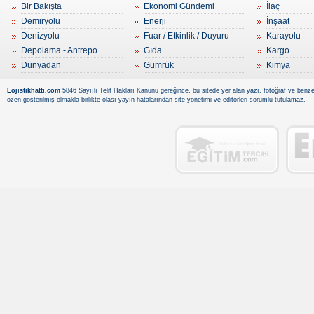
Bir Bakışta
Ekonomi Gündemi
İlaç
Demiryolu
Enerji
İnşaat
Denizyolu
Fuar / Etkinlik / Duyuru
Karayolu
Depolama - Antrepo
Gıda
Kargo
Dünyadan
Gümrük
Kimya
Lojistikhatti.com
5846 Sayıılı Telif Hakları Kanunu gereğince, bu sitede yer alan yazı, fotoğraf ve benzer
özen gösterilmiş olmakla birlikte olası yayın hatalarından site yönetimi ve editörleri sorumlu tutulamaz.