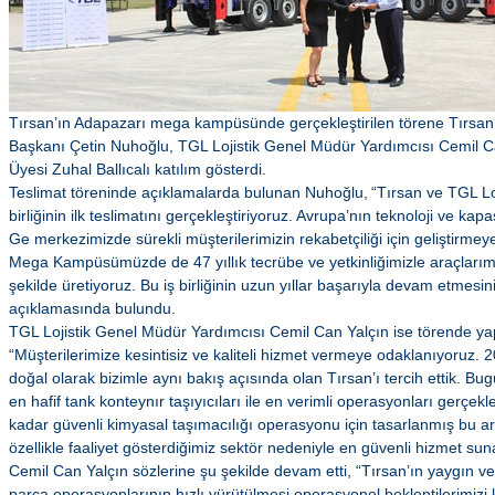
Tırsan’ın Adapazarı mega kampüsünde gerçekleştirilen törene Tırsan
Başkanı Çetin Nuhoğlu, TGL Lojistik Genel Müdür Yardımcısı Cemil C
Üyesi Zuhal Ballıcalı katılım gösterdi.
Teslimat töreninde açıklamalarda bulunan Nuhoğlu, “Tırsan ve TGL Loji
birliğinin ilk teslimatını gerçekleştiriyoruz. Avrupa’nın teknoloji ve kap
Ge merkezimizde sürekli müşterilerimizin rekabetçiliği için geliştirm
Mega Kampüsümüzde de 47 yıllık tecrübe ve yetkinliğimizle araçlarımız
şekilde üretiyoruz. Bu iş birliğinin uzun yıllar başarıyla devam etmes
açıklamasında bulundu.
TGL Lojistik Genel Müdür Yardımcısı Cemil Can Yalçın ise törende ya
“Müşterilerimize kesintisiz ve kaliteli hizmet vermeye odaklanıyoruz. 2
doğal olarak bizimle aynı bakış açısında olan Tırsan’ı tercih ettik. Bu
en hafif tank konteynır taşıyıcıları ile en verimli operasyonları gerçekl
kadar güvenli kimyasal taşımacılığı operasyonu için tasarlanmış bu ar
özellikle faaliyet gösterdiğimiz sektör nedeniyle en güvenli hizmet sun
Cemil Can Yalçın sözlerine şu şekilde devam etti, “Tırsan’ın yaygın v
parça operasyonlarının hızlı yürütülmesi operasyonel beklentilerimizi ka