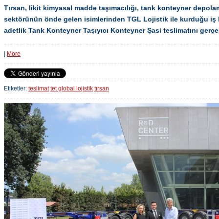
Tırsan, likit kimyasal madde taşımacılığı, tank konteyner depola
sektörünün önde gelen isimlerinden TGL Lojistik ile kurduğu iş b
adetlik Tank Konteyner Taşıyıcı Konteyner Şasi teslimatını gerçek
|
More
Etiketler:
teslimat
tet global lojistik
tırsan