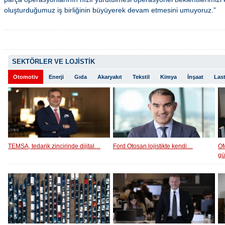
oluşturduğumuz iş birliğinin büyüyerek devam etmesini umuyoruz.”
SEKTÖRLER VE LOJİSTİK
Otomotiv
Enerji
Gıda
Akaryakıt
Tekstil
Kimya
İnşaat
Last
TEMSA, tedarik zincirinde dijital…
Ford Otosan lojistikte kendi…
OM
g