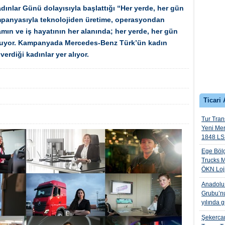
ınlar Günü dolayısıyla başlattığı “Her yerde, her gün
kampanyasıyla teknolojiden üretime, operasyondan
ın ve iş hayatının her alanında; her yerde, her gün
uluyor. Kampanyada Mercedes-Benz Türk’ün kadın
verdiği kadınlar yer alıyor.
Ticari 
Tur Trans
Yeni Me
1848 LS 
Ege Bölg
Trucks M
ÖKN Lojis
Anadolu I
Grubu’nu
yılında 
Şekercan