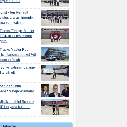
eyler Yatırımı
ojistik’ten Renault
e uluslararası frigorifik
ığa yeni yatırım
Trucks Türkiye, Master
ION'ın ilk teslimatını
ştirdi
 Trucks Master Red
 için lansmana özel %0
nansman fırsatı
30. yıl yatırımında yine
tercih etti
osan’dan Ürün
mede Stratejik Atamalar
jistik tercihini Schmıtz
l’dan yana kullandı
 Haberler