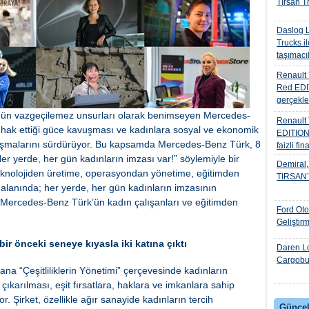
Tırsan Tr
Daslog L
Trucks il
taşımacıl
Renault 
Red EDIT
gerçekle
türünün vazgeçilemez unsurları olarak benimseyen Mercedes-
Renault
hak ettiği güce kavuşması ve kadınlara sosyal ve ekonomik
EDITION
çalışmalarını sürdürüyor. Bu kapsamda Mercedes-Benz Türk, 8
faizli fi
r yerde, her gün kadınların imzası var!” söylemiyle bir
Demiral, 
Teknolojiden üretime, operasyondan yönetime, eğitimden
TIRSAN’I 
alanında; her yerde, her gün kadınların imzasının
 Mercedes-Benz Türk’ün kadın çalışanları ve eğitimden
Ford Ot
Geliştir
ir önceki seneye kıyasla iki katına çıktı
Daren Lo
Cargobul
a “Çeşitliliklerin Yönetimi” çerçevesinde kadınların
 çıkarılması, eşit fırsatlara, haklara ve imkanlara sahip
r. Şirket, özellikle ağır sanayide kadınların tercih
Güncel