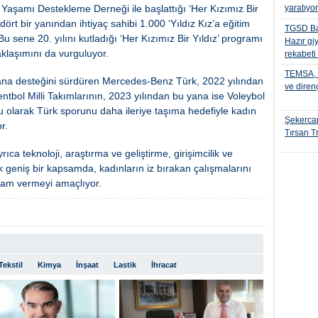
 Yaşamı Destekleme Derneği ile başlattığı ‘Her Kızımız Bir
yaratıyo
 dört bir yanından ihtiyaç sahibi 1.000 ‘Yıldız Kız’a eğitim
TGSD Ba
 Bu sene 20. yılını kutladığı ‘Her Kızımız Bir Yıldız’ programı
Hazır gi
aklaşımını da vurguluyor.
rekabeti
TEMSA, t
yana desteğini sürdüren Mercedes-Benz Türk, 2022 yılından
ve diren
ntbol Milli Takımlarının, 2023 yılından bu yana ise Voleybol
 olarak Türk sporunu daha ileriye taşıma hedefiyle kadın
Şekercan
r.
Tırsan Tr
 teknoloji, araştırma ve geliştirme, girişimcilik ve
k geniş bir kapsamda, kadınların iz bırakan çalışmalarını
lham vermeyi amaçlıyor.
Tekstil
Kimya
İnşaat
Lastik
İhracat