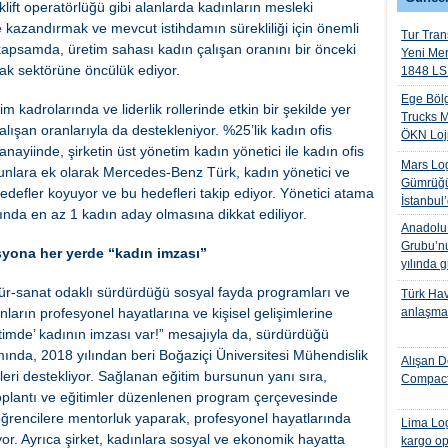
lift operatörlüğü gibi alanlarda kadınların mesleki
re kazandırmak ve mevcut istihdamın sürekliliği için önemli
Tur Trans
apsamda, üretim sahası kadın çalışan oranını bir önceki
Yeni Me
rak sektörüne öncülük ediyor.
1848 LS 
Ege Bölg
kadrolarında ve liderlik rollerinde etkin bir şekilde yer
Trucks M
ışan oranlarıyla da destekleniyor. %25’lik kadın ofis
ÖKN Lojis
nayiinde, şirketin üst yönetim kadın yönetici ile kadın ofis
Mars Log
Bunlara ek olarak Mercedes-Benz Türk, kadın yönetici ve
Gümrüğü
hedefler koyuyor ve bu hedefleri takip ediyor. Yönetici atama
İstanbul
nda en az 1 kadın aday olmasına dikkat ediliyor.
Anadolu I
Grubu’nu
syona her yerde “kadın imzası”
yılında 
ür-sanat odaklı sürdürdüğü sosyal fayda programları ve
Türk Hava
ların profesyonel hayatlarına ve kişisel gelişimlerine
anlaşmas
eğitimde’ kadının imzası var!” mesajıyla da, sürdürdüğü
ında, 2018 yılından beri Boğaziçi Üniversitesi Mühendislik
Alışan D
leri destekliyor. Sağlanan eğitim bursunun yanı sıra,
Compact
ik, toplantı ve eğitimler düzenlenen program çerçevesinde
öğrencilere mentorluk yaparak, profesyonel hayatlarında
Lima Log
iyor. Ayrıca şirket, kadınlara sosyal ve ekonomik hayatta
kargo op