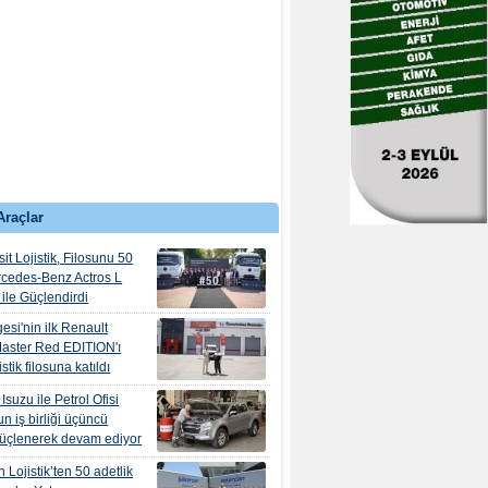
Araçlar
it Lojistik, Filosunu 50
rcedes-Benz Actros L
ile Güçlendirdi
esi'nin ilk Renault
aster Red EDITION'ı
tik filosuna katıldı
suzu ile Petrol Ofisi
n iş birliği üçüncü
güçlenerek devam ediyor
 Lojistik’ten 50 adetlik