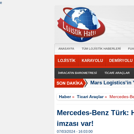
e
ANASAYFA
TÜM LOJİSTİK HABERLERİ
FUA
LOJİSTİK
KARAYOLU
DEMİRYOLU
İHRACATIN BAROMETRESİ
TİCARİ ARAÇLAR
Mars Logistics’in
Haber
»
Ticari Araçlar
»
Mercedes-Ben
Mercedes-Benz Türk: H
imzası var!
07/03/2024 - 16:03:00