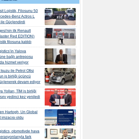
it Lojistik, Filosunu 50
rcedes-Benz Actros L
ile Güçlendirdi
esi'nin ilk Renault
aster Red EDITION'ı
tik filosuna katıldı
istics’in Yalova
ne bağlı antreposu
’da hizmet veriyor
suzu ile Petrol Ofisi
n iş birliği üçüncü
güçlenerek devam ediyor
 Yolları, TİM iş birliği
ını yedinci kez yeniledi
en Hartogh, Un Global
 imzacısı oldu
istics, otomotivde hava
erasyonlarıyla fark