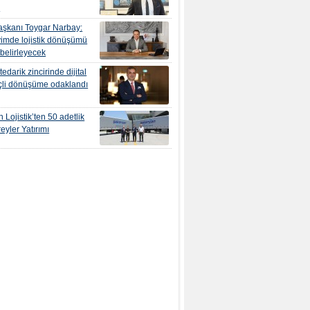
r
şkanı Toygar Narbay:
yimde lojistik dönüşümü
 belirleyecek
edarik zincirinde dijital
çli dönüşüme odaklandı
 Lojistik’ten 50 adetlik
eyler Yatırımı