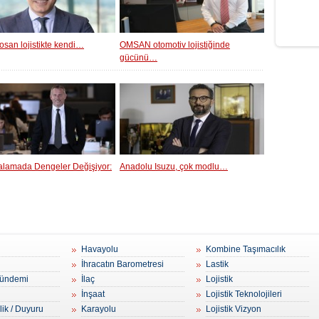
osan lojistikte kendi…
OMSAN otomotiv lojistiğinde
gücünü…
ralamada Dengeler Değişiyor:
Anadolu Isuzu, çok modlu…
Havayolu
Kombine Taşımacılık
İhracatın Barometresi
Lastik
ündemi
İlaç
Lojistik
İnşaat
Lojistik Teknolojileri
lik / Duyuru
Karayolu
Lojistik Vizyon