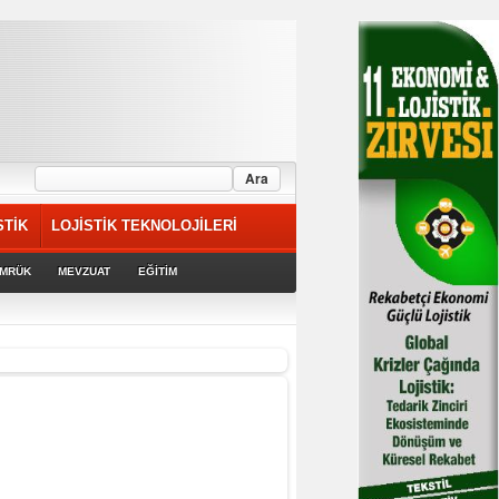
STİK
LOJİSTİK TEKNOLOJİLERİ
MRÜK
MEVZUAT
EĞİTİM
riyor