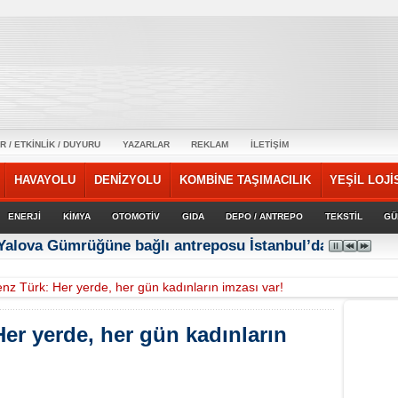
R / ETKİNLİK / DUYURU
YAZARLAR
REKLAM
İLETİŞİM
HAVAYOLU
DENİZYOLU
KOMBİNE TAŞIMACILIK
YEŞİL LOJİ
ENERJİ
KİMYA
OTOMOTİV
GIDA
DEPO / ANTREPO
TEKSTİL
GÜ
 Yalova Gümrüğüne bağlı antreposu İstanbul’da hizmet ve
z Türk: Her yerde, her gün kadınların imzası var!
er yerde, her gün kadınların