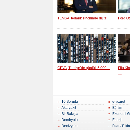
TEMSA, tedarik zincirinde dijital…
Ford Ot
CEVA, Türkiye’de günlük 5.000…
Filo Ki
…
10 Soruda
e-ticaret
Akaryakıt
Eğitim
Bir Bakışta
Ekonomi G
Demiryolu
Enerji
Denizyolu
Fuar / Etkin