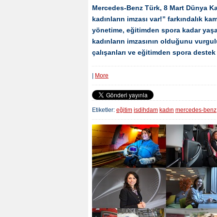
Mercedes-Benz Türk, 8 Mart Dünya Kad
kadınların imzası var!” farkındalık 
yönetime, eğitimden spora kadar yaşam
kadınların imzasının olduğunu vurg
çalışanları ve eğitimden spora destek 
|
More
Etiketler:
eğitim
isdihdam
kadın
mercedes-benz