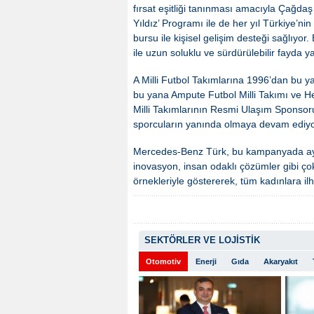
fırsat eşitliği tanınması amacıyla Çağdaş
Yıldız’ Programı ile de her yıl Türkiye’nin
bursu ile kişisel gelişim desteği sağlıyor.
ile uzun soluklu ve sürdürülebilir fayda y
A Milli Futbol Takımlarına 1996’dan bu 
bu yana Ampute Futbol Milli Takımı ve He
Milli Takımlarının Resmi Ulaşım Sponsoru
sporcuların yanında olmaya devam ediyo
Mercedes-Benz Türk, bu kampanyada ayrıca
inovasyon, insan odaklı çözümler gibi ço
örnekleriyle göstererek, tüm kadınlara i
SEKTÖRLER VE LOJİSTİK
Otomotiv
Enerji
Gıda
Akaryakıt