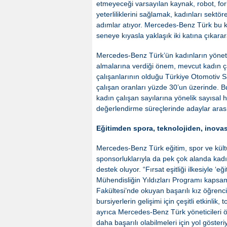
etmeyeceği varsayılan kaynak, robot, fork
yeterliliklerini sağlamak, kadınları sektö
adımlar atıyor. Mercedes-Benz Türk bu k
seneye kıyasla yaklaşık iki katına çıkara
Mercedes-Benz Türk’ün kadınların yönetim 
almalarına verdiği önem, mevcut kadın çal
çalışanlarının olduğu Türkiye Otomotiv Sa
çalışan oranları yüzde 30’un üzerinde. 
kadın çalışan sayılarına yönelik sayısal 
değerlendirme süreçlerinde adaylar arası
Eğitimden spora, teknolojiden, inova
Mercedes-Benz Türk eğitim, spor ve kült
sponsorluklarıyla da pek çok alanda kadın
destek oluyor. “Fırsat eşitliği ilkesiyle ‘
Mühendisliğin Yıldızları Programı kapsam
Fakültesi’nde okuyan başarılı kız öğrenci
bursiyerlerin gelişimi için çeşitli etkinl
ayrıca Mercedes-Benz Türk yöneticileri 
daha başarılı olabilmeleri için yol göster