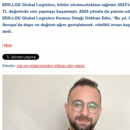
EDS-LOG Global Logistics, bütün olumsuzluklara rağmen 2023’t
TL değerinde ciro yapmayı başarmıştı. 2024 yılında da yatırım od
EDS-LOG Global Logistics Kurucu Ortağı Gökhan Edis, “Bu yıl, 
Avrupa’da depo ve dağıtım ağını genişletecek, nitelikli insan ka
dedi.
|
More
Etiketler:
eds-log global logistics
gökhan edis
yatırım