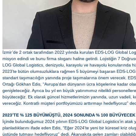
İzmir’de 2 ortak tarafından 2022 yılında kurulan EDS-LOG Global Logis
misyon edindi ve bunu firma sloganı haline getirdi. Lojistiğin 7 Doğrusu
LOG Global Logistics, denizyolu, karayolu ve havayolu konularında hi
2023’te bütün olumsuzluklara rağmen 5 büyümeyi başaran EDS-LOG Gl
standart taşımacılığın yanında proje taşımalarına önem verecek. ED
Ortağı Gökhan Edis, “Avrupa’dan dünyanın ücra köşelerine kadar ola
genişleteceğiz. Ayrıca bu yıl en büyük yatırımımız nitelikli personelle
büyüteceğiz. Ek olarak güncel hizmetlerimizin yanında, uzun vadeli, kon
vereceğiz. Kontratlı müşteri portföyümüzü arttırmayı hedefliyoruz” ded
2023’TE % 125 BÜYÜMÜŞTÜ, 2024 SONUNDA % 100 BÜYÜYECEK
İçinde bulunduğumuz 2024 yılının EDS-LOG Global Logistics’in atak yıl
planladıklarını ifade eden Edis, “Eğer 2024’te yeni bir küresel kriz 
üstünde tutmayı hedefliyoruz” dedi. Akaryakıta gelen zamları olabildiğ