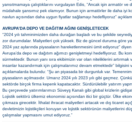
yansıtmamaya çalıştıklarını vurgulayan Edis, “Ancak işin armatör ve d
müdahale şansımız pek olamıyor. Bunun için armatörler ile daha iyi ko
navlun açısından daha uygun fiyatlar sağlamayı hedefliyoruz” açıkla
AVRUPA’DA DEPO VE DAĞITIM AĞINI GENİŞLETECEK
“2024 yılı tahminimizden daha durağan başladı ve bu şekilde seyrediyor
zor durumdalar. Maliyetleri çok yüksek. Biz de güncel duruma göre yatır
2024 yaz aylarında piyasaların hareketlenmesini ümit ediyoruz” diyen E
Avrupa’da depo ve dağıtım ağımızı genişletmeyi hedefliyoruz. Bu kon
sürmektedir. Bunun yanı sıra ekibimizin var olan niteliklerini artırmak ve
insanlar kazandırmak için çalışmalarımız devam etmektedir” bilgisini v
açıklamalarda bulundu: “Şu an piyasada bir durgunluk var. Temenni
piyasaların açılmasıdır. Umarız 2024 yılı 2023 yılı gibi geçmez. Çünk
sektörde birçok firma kepenk kapatacaktır. Sürdürülebilir yatırım yap
Bu çerçevede yatırımlarımızı Süveyş Kanalı gibi global krizlerin gidişa
Lojistik sektörü ülkemiz ekonomisi açısından itici bir güçtür. Ülke ekon
çıkmaza girecektir. İthalat ihracat maliyetleri artacak ve dış ticaret a
devletimizin lojistikçileri koruyan ve lojistik sektörünün maliyetlerini 
çalışmalar yapmasını umut ediyoruz.”