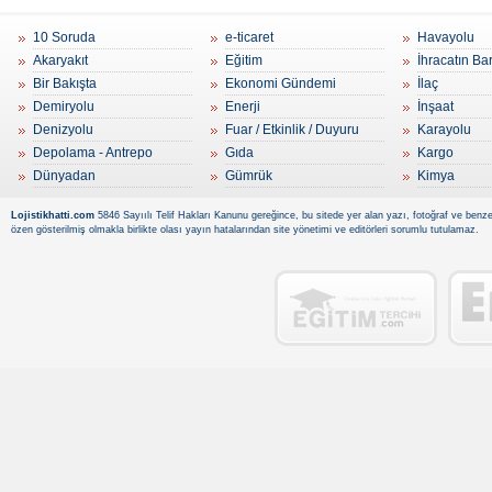
10 Soruda
e-ticaret
Havayolu
Akaryakıt
Eğitim
İhracatın Ba
Bir Bakışta
Ekonomi Gündemi
İlaç
Demiryolu
Enerji
İnşaat
Denizyolu
Fuar / Etkinlik / Duyuru
Karayolu
Depolama - Antrepo
Gıda
Kargo
Dünyadan
Gümrük
Kimya
Lojistikhatti.com
5846 Sayıılı Telif Hakları Kanunu gereğince, bu sitede yer alan yazı, fotoğraf ve benzer
özen gösterilmiş olmakla birlikte olası yayın hatalarından site yönetimi ve editörleri sorumlu tutulamaz.