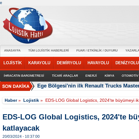
e
ANASAYFA
TÜM LOJİSTİK HABERLERİ
FUAR / ETKİNLİK / DUYURU
YAZARL
LOJİSTİK
KARAYOLU
DEMİRYOLU
HAVAYOLU
DENİZYOLU
İHRACATIN BAROMETRESİ
TİCARİ ARAÇLAR
ENERJİ
KİMYA
OTOMOTİV
Ege Bölgesi'nin ilk Renault Trucks Master
Haber
»
Lojistik
»
EDS-LOG Global Logistics, 2024'te büyümeyi ik
EDS-LOG Global Logistics, 2024'te bü
katlayacak
20/03/2024 - 10:37:00