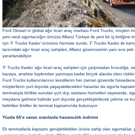
Ford Otosan’ın global ağır ticari araç markası Ford Trucks, müşteri m
yeni nesil sigortacılığın öncüsü Allianz Türkiye ile yeni bir iş birliğine 
için ‘F Trucks Kasko’ ürününü hizmete sundu. F Trucks Kasko ile kamy
tarzındaki ağır ticari araç sahipleri, Allianz güvencesinin yanı sıra pe
yararlanabiliyor.
‘F Trucks Kasko’ ağır ticari araç sahipleri için çarpmadan hırsızlığa, s
kazaya, anahtar kaybından yanmaya kadar birçok alanda olası risklere
Ford Trucks kullanıcılarının kendilerini her zaman güvende hissedeceğ
müşterilerin yurt dışında yaşayabilecekleri hasarlar da sigorta kapsamı
teminatıyla birlikte sunulan yurt dışı asistans hizmetleri sayesinde, sig
meydana gelmesi halinde yurt dışında gerçekleştirilecek çekme ve ku
belirtilen limitler ile teminat kapsamında bulunuyor.
Yüzde 65’e varan oranlarda hasarsızlık indirimi
Ek teminatlarla kapsamı genişletilebilen ürüne sahip olan sigortalılar,