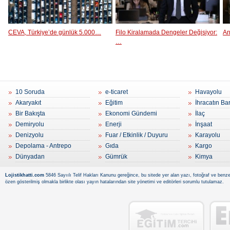
CEVA, Türkiye’de günlük 5.000…
Filo Kiralamada Dengeler Değişiyor:
An
…
10 Soruda
e-ticaret
Havayolu
Akaryakıt
Eğitim
İhracatın Ba
Bir Bakışta
Ekonomi Gündemi
İlaç
Demiryolu
Enerji
İnşaat
Denizyolu
Fuar / Etkinlik / Duyuru
Karayolu
Depolama - Antrepo
Gıda
Kargo
Dünyadan
Gümrük
Kimya
Lojistikhatti.com
5846 Sayıılı Telif Hakları Kanunu gereğince, bu sitede yer alan yazı, fotoğraf ve benzer
özen gösterilmiş olmakla birlikte olası yayın hatalarından site yönetimi ve editörleri sorumlu tutulamaz.