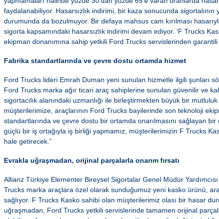
yapmamaları halinde yüzde 30’dan yüzde 65’e varan oranlarda hasars
faydalanabiliyor. Hasarsızlık indirimi, bir kaza sonucunda sigortalını
durumunda da bozulmuyor. Bir defaya mahsus cam kırılması hasarıyla 
sigorta kapsamındaki hasarsızlık indirimi devam ediyor. ‘F Trucks Kask
ekipman donanımına sahip yetkili Ford Trucks servislerinden garantili 
Fabrika standartlarında ve çevre dostu ortamda hizmet
Ford Trucks lideri Emrah Duman yeni sunulan hizmetle ilgili şunları söy
Ford Trucks marka ağır ticari araç sahiplerine sunulan güvenilir ve kalit
sigortacılık alanındaki uzmanlığı ile birleştirmekten büyük bir mutlulu
müşterilerimize, araçlarının Ford Trucks bayilerinde son teknoloji ekip
standartlarında ve çevre dostu bir ortamda onarılmasını sağlayan bir 
güçlü bir iş ortağıyla iş birliği yapmamız, müşterilerimizin F Trucks Ka
hale getirecek.”
Evrakla uğraşmadan, orijinal parçalarla onarım fırsatı
Allianz Türkiye Elementer Bireysel Sigortalar Genel Müdür Yardımcısı 
Trucks marka araçlara özel olarak sunduğumuz yeni kasko ürünü, araç
sağlıyor. F Trucks Kasko sahibi olan müşterilerimiz olası bir hasar d
uğraşmadan, Ford Trucks yetkili servislerinde tamamen orijinal parçal