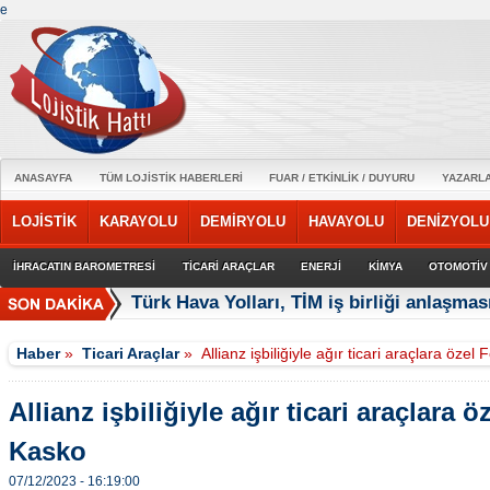
e
ANASAYFA
TÜM LOJİSTİK HABERLERİ
FUAR / ETKİNLİK / DUYURU
YAZARL
LOJİSTİK
KARAYOLU
DEMİRYOLU
HAVAYOLU
DENİZYOLU
İHRACATIN BAROMETRESİ
TİCARİ ARAÇLAR
ENERJİ
KİMYA
OTOMOTİV
Türk Hava Yolları, TİM iş birliği anlaşmas
Haber
»
Ticari Araçlar
»
Allianz işbiliğiyle ağır ticari araçlara öze
Allianz işbiliğiyle ağır ticari araçlara 
Kasko
07/12/2023 - 16:19:00