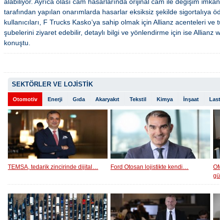
alabiliyor. Ayrıca olası cam hasarlarında orijinal cam ile değişim imk
tarafından yapılan onarımlarda hasarlar eksiksiz şekilde sigortalıya ö
kullanıcıları, F Trucks Kasko’ya sahip olmak için Allianz acenteleri ve
şubelerini ziyaret edebilir, detaylı bilgi ve yönlendirme için ise Allianz w
konuştu.
SEKTÖRLER VE LOJİSTİK
Otomotiv
Enerji
Gıda
Akaryakıt
Tekstil
Kimya
İnşaat
Last
TEMSA, tedarik zincirinde dijital…
Ford Otosan lojistikte kendi…
OM
g