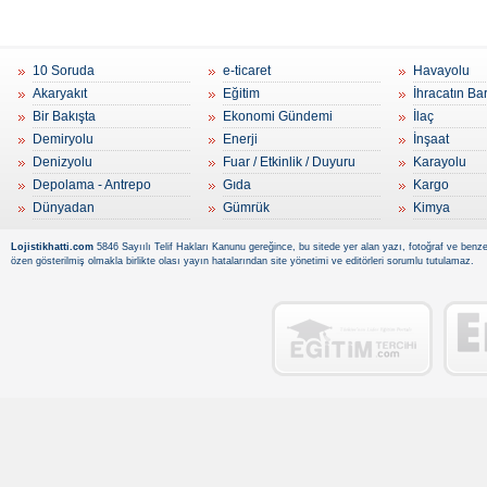
10 Soruda
e-ticaret
Havayolu
Akaryakıt
Eğitim
İhracatın Ba
Bir Bakışta
Ekonomi Gündemi
İlaç
Demiryolu
Enerji
İnşaat
Denizyolu
Fuar / Etkinlik / Duyuru
Karayolu
Depolama - Antrepo
Gıda
Kargo
Dünyadan
Gümrük
Kimya
Lojistikhatti.com
5846 Sayıılı Telif Hakları Kanunu gereğince, bu sitede yer alan yazı, fotoğraf ve benzer
özen gösterilmiş olmakla birlikte olası yayın hatalarından site yönetimi ve editörleri sorumlu tutulamaz.