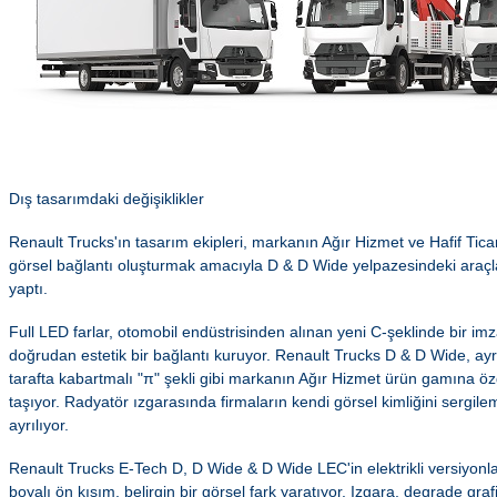
Dış tasarımdaki değişiklikler
Renault Trucks'ın tasarım ekipleri, markanın Ağır Hizmet ve Hafif Ticar
görsel bağlantı oluşturmak amacıyla D & D Wide yelpazesindeki araçla
yaptı.
Full LED farlar, otomobil endüstrisinden alınan yeni C-şeklinde bir imza
doğrudan estetik bir bağlantı kuruyor. Renault Trucks D & D Wide, ayr
tarafta kabartmalı "π" şekli gibi markanın Ağır Hizmet ürün gamına özg
taşıyor. Radyatör ızgarasında firmaların kendi görsel kimliğini sergilem
ayrılıyor.
Renault Trucks E-Tech D, D Wide & D Wide LEC'in elektrikli versiyon
boyalı ön kısım, belirgin bir görsel fark yaratıyor. Izgara, degrade grafi