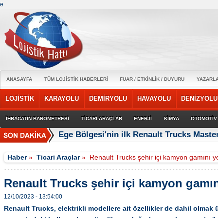
e
ANASAYFA
TÜM LOJİSTİK HABERLERİ
FUAR / ETKİNLİK / DUYURU
YAZARL
LOJİSTİK
KARAYOLU
DEMİRYOLU
HAVAYOLU
DENİZYOLU
İHRACATIN BAROMETRESİ
TİCARİ ARAÇLAR
ENERJİ
KİMYA
OTOMOTİV
Ege Bölgesi'nin ilk Renault Trucks Master
Haber
»
Ticari Araçlar
»
Renault Trucks şehir içi kamyon gamını ye
Renault Trucks şehir içi kamyon gamın
12/10/2023 - 13:54:00
Renault Trucks, elektrikli modellere ait özellikler de dahil olmak ü