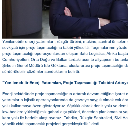
Yenilenebilir enerji yatırımları; rüzgâr türbini, makine, santral üniteleri
sevkiyatı için proje taşımacılığına talebi yükseltti. Taşımalarının yüzd
proje taşımacılığı operasyonlardan oluşan Batu Logistics, Afrika baş
Cumhuriyetleri, Orta Doğu ve Balkanlardaki acente altyapısını bu anl
Şirketin Genel Müdürü Efe Göktuna, uluslararası proje taşımacılığında
sürdürülebilir çözümler sunduklarını belirtti.
“Yenilenebilir Enerji Yatırımları, Proje Taşımacılığı Talebini Artırıy
Enerji sektöründe proje taşımacılığının artarak devam ettiğine işaret
yatırımların lojistik operasyonlarında da çevreye saygılı olmak çok 
yolu kullanmaya özen gösteriyoruz. Ağırlıklı olarak deniz yolu ve dem
low-bedlere yüklediğimiz gabari dışı yükleri, önceden planlamasını 
kara yolu ile hedefe ulaştırıyoruz. Fabrika, Rüzgâr Santralleri, Sivil 
yönelik ciddi taşımacılık projeleri gerçekleştirdik.” dedi.