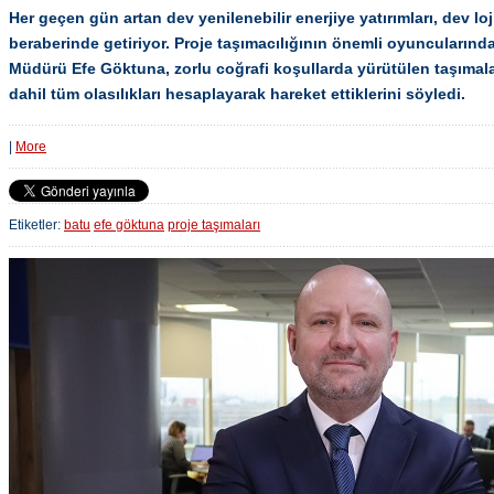
Her geçen gün artan dev yenilenebilir enerjiye yatırımları, dev lo
beraberinde getiriyor. Proje taşımacılığının önemli oyuncularınd
Müdürü Efe Göktuna, zorlu coğrafi koşullarda yürütülen taşımala
dahil tüm olasılıkları hesaplayarak hareket ettiklerini söyledi.
|
More
Etiketler:
batu
efe göktuna
proje taşımaları