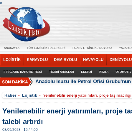
e
ANASAYFA
TÜM LOJİSTİK HABERLERİ
FUAR / ETKİNLİK / DUYURU
YAZARL
LOJİSTİK
KARAYOLU
DEMİRYOLU
HAVAYOLU
DENİZYOLU
İHRACATIN BAROMETRESİ
TİCARİ ARAÇLAR
ENERJİ
KİMYA
OTOMOTİV
Anadolu Isuzu ile Petrol Ofisi Grubu’nun 
Haber
»
Lojistik
»
Yenilenebilir enerji yatırımları, proje taşımacılığı
Yenilenebilir enerji yatırımları, proje t
talebi artırdı
08/09/2023 - 15:44:00