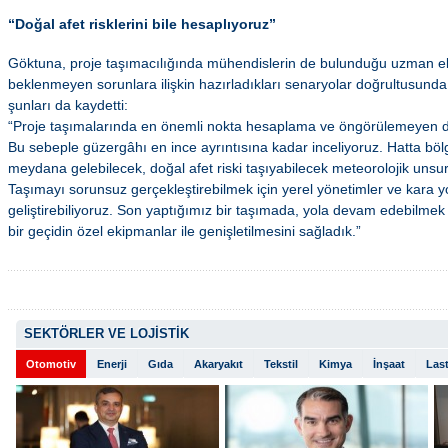
“Doğal afet risklerini bile hesaplıyoruz”
Göktuna, proje taşımacılığında mühendislerin de bulunduğu uzman ekipl
beklenmeyen sorunlara ilişkin hazırladıkları senaryolar doğrultusunda ö
şunları da kaydetti:
“Proje taşımalarında en önemli nokta hesaplama ve öngörülemeyen du
Bu sebeple güzergâhı en ince ayrıntısına kadar inceliyoruz. Hatta b
meydana gelebilecek, doğal afet riski taşıyabilecek meteorolojik unsurl
Taşımayı sorunsuz gerçekleştirebilmek için yerel yönetimler ve kara yo
geliştirebiliyoruz. Son yaptığımız bir taşımada, yola devam edebilmek iç
bir geçidin özel ekipmanlar ile genişletilmesini sağladık.”
SEKTÖRLER VE LOJİSTİK
Otomotiv
Enerji
Gıda
Akaryakıt
Tekstil
Kimya
İnşaat
Last