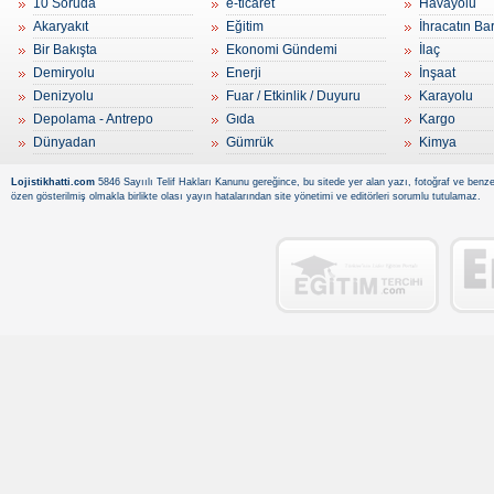
10 Soruda
e-ticaret
Havayolu
Akaryakıt
Eğitim
İhracatın Ba
Bir Bakışta
Ekonomi Gündemi
İlaç
Demiryolu
Enerji
İnşaat
Denizyolu
Fuar / Etkinlik / Duyuru
Karayolu
Depolama - Antrepo
Gıda
Kargo
Dünyadan
Gümrük
Kimya
Lojistikhatti.com
5846 Sayıılı Telif Hakları Kanunu gereğince, bu sitede yer alan yazı, fotoğraf ve benzer
özen gösterilmiş olmakla birlikte olası yayın hatalarından site yönetimi ve editörleri sorumlu tutulamaz.