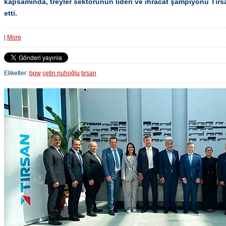
kapsamında, treyler sektörünün lideri ve ihracat şampiyonu Tırsa
etti.
|
More
Etiketler:
bpw
çetin nuhoğlu
tırsan