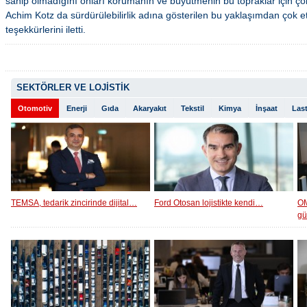
sahip olmadığını onları korumanın ve büyütmenin bu topraklar için ço
Achim Kotz da sürdürülebilirlik adına gösterilen bu yaklaşımdan çok etk
teşekkürlerini iletti.
SEKTÖRLER VE LOJİSTİK
Otomotiv
Enerji
Gıda
Akaryakıt
Tekstil
Kimya
İnşaat
Last
TEMSA, tedarik zincirinde dijital…
Ford Otosan lojistikte kendi…
OM
g