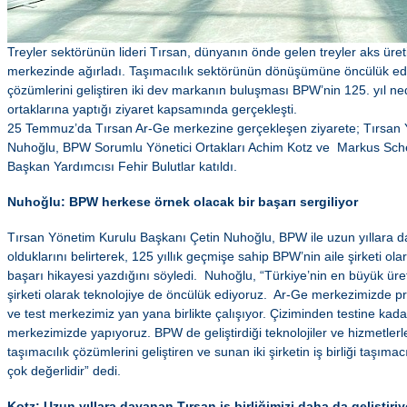
Treyler sektörünün lideri Tırsan, dünyanın önde gelen treyler aks üret
merkezinde ağırladı. Taşımacılık sektörünün dönüşümüne öncülük ede
çözümlerini geliştiren iki dev markanın buluşması BPW’nin 125. yıl n
ortaklarına yaptığı ziyaret kapsamında gerçekleşti.
25 Temmuz’da Tırsan Ar-Ge merkezine gerçekleşen ziyarete; Tırsan 
Nuhoğlu, BPW Sorumlu Yönetici Ortakları Achim Kotz ve Markus Sche
Başkan Yardımcısı Fehir Bulutlar katıldı.
Nuhoğlu: BPW herkese örnek olacak bir başarı sergiliyor
Tırsan Yönetim Kurulu Başkanı Çetin Nuhoğlu, BPW ile uzun yıllara day
olduklarını belirterek, 125 yıllık geçmişe sahip BPW’nin aile şirketi ol
başarı hikayesi yazdığını söyledi. Nuhoğlu, “Türkiye’nin en büyük üre
şirketi olarak teknolojiye de öncülük ediyoruz. Ar-Ge merkezimizde p
ve test merkezimiz yan yana birlikte çalışıyor. Çiziminden testine kad
merkezimizde yapıyoruz. BPW de geliştirdiği teknolojiler ve hizmetlerl
taşımacılık çözümlerini geliştiren ve sunan iki şirketin iş birliği taşıma
çok değerlidir” dedi.
Kotz: Uzun yıllara dayanan Tırsan iş birliğimizi daha da geliştiri