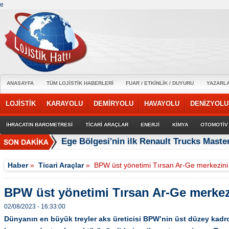
e
ANASAYFA
TÜM LOJİSTİK HABERLERİ
FUAR / ETKİNLİK / DUYURU
YAZARL
LOJİSTİK
KARAYOLU
DEMİRYOLU
HAVAYOLU
DENİZYOLU
İHRACATIN BAROMETRESİ
TİCARİ ARAÇLAR
ENERJİ
KİMYA
OTOMOTİV
Ege Bölgesi'nin ilk Renault Trucks Master
Haber
»
Ticari Araçlar
»
BPW üst yönetimi Tırsan Ar-Ge merkezini z
BPW üst yönetimi Tırsan Ar-Ge merkezin
02/08/2023 - 16:33:00
Dünyanın en büyük treyler aks üreticisi BPW’nin üst düzey kadro