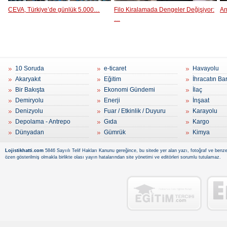
CEVA, Türkiye’de günlük 5.000…
Filo Kiralamada Dengeler Değişiyor:
An
…
10 Soruda
e-ticaret
Havayolu
Akaryakıt
Eğitim
İhracatın Ba
Bir Bakışta
Ekonomi Gündemi
İlaç
Demiryolu
Enerji
İnşaat
Denizyolu
Fuar / Etkinlik / Duyuru
Karayolu
Depolama - Antrepo
Gıda
Kargo
Dünyadan
Gümrük
Kimya
Lojistikhatti.com
5846 Sayıılı Telif Hakları Kanunu gereğince, bu sitede yer alan yazı, fotoğraf ve benzer
özen gösterilmiş olmakla birlikte olası yayın hatalarından site yönetimi ve editörleri sorumlu tutulamaz.