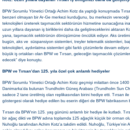
BPW Sorumlu Yönetici Ortağı Achim Kotz da yaptığı konuşmada Tırsan
benzeri olmayan bir Ar-Ge merkezi kurduğunu, bu merkezin vereceği 
teknolojileri üreterek taşımacılık sektörünün hizmetine sunacağına inan
uzun yıllara dayanan iş birliklerini daha da geliştireceklerini aktaran
yana, taşımacılık sektörünün dönüşümüne öncülük ediyor. Aks üretim
bugün, aks ve süspansiyon sistemleri, treyler telematik sistemleri, ba
teknolojileri, aydınlatma sistemleri gibi farklı çözümlerle devam ediyo
büyük iş ortakları olan BPW ve Tırsan, geleceğin taşımacılık çözümle
edecek” diye konuştu.
BPW ve Tırsan’dan 125. yıla özel çok anlamlı hediyeler
BPW Sorumlu Yönetici Ortağı Achim Kotz geçmişi milattan önce 1400 
Danimarka’da bulunan Trundholm Güneş Arabası (Trundholm Sun Char
sadece 2 tane üretilmiş olan replikasından birini hediye etti. Tırsan ile 
göstergesi olarak hediye edilen bu eserin diğeri de BPW fabrikasının 
Tırsan da BPW’nin 125. yaş gününü anlamlı bir hediye ile kutladı. Tırsan
bir ağaç dikti ve BPW adına toplamda 125 ağaçlık küçük bir orman oluş
Nuhoğlu tarafından Achim Kotz’a takdim edildi. Nuhoğlu, Türkiye’nin 