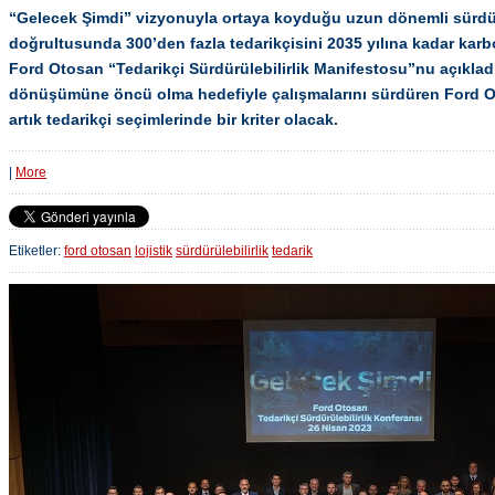
“Gelecek Şimdi” vizyonuyla ortaya koyduğu uzun dönemli sürdürü
doğrultusunda 300’den fazla tedarikçisini 2035 yılına kadar kar
Ford Otosan “Tedarikçi Sürdürülebilirlik Manifestosu”nu açıkla
dönüşümüne öncü olma hedefiyle çalışmalarını sürdüren Ford Oto
artık tedarikçi seçimlerinde bir kriter olacak.
|
More
Etiketler:
ford otosan
lojistik
sürdürülebilirlik
tedarik