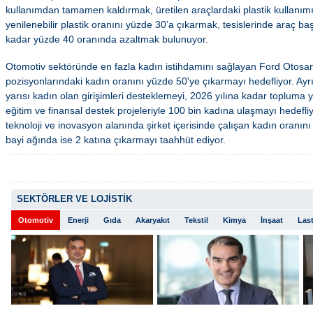
kullanımdan tamamen kaldırmak, üretilen araçlardaki plastik kullanı
yenilenebilir plastik oranını yüzde 30’a çıkarmak, tesislerinde araç ba
kadar yüzde 40 oranında azaltmak bulunuyor.
Otomotiv sektöründe en fazla kadın istihdamını sağlayan Ford Otosa
pozisyonlarındaki kadın oranını yüzde 50'ye çıkarmayı hedefliyor. Ayr
yarısı kadın olan girişimleri desteklemeyi, 2026 yılına kadar topluma y
eğitim ve finansal destek projeleriyle 100 bin kadına ulaşmayı hedefli
teknoloji ve inovasyon alanında şirket içerisinde çalışan kadın oranı
bayi ağında ise 2 katına çıkarmayı taahhüt ediyor.
SEKTÖRLER VE LOJİSTİK
Otomotiv
Enerji
Gıda
Akaryakıt
Tekstil
Kimya
İnşaat
Last