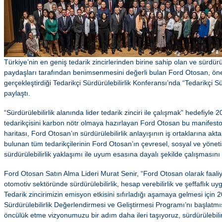
Türkiye’nin en geniş tedarik zincirlerinden birine sahip olan ve sürdürüle
paydaşları tarafından benimsenmesini değerli bulan Ford Otosan, öne
gerçekleştirdiği Tedarikçi Sürdürülebilirlik Konferansı’nda “Tedarikçi S
paylaştı.
“Sürdürülebilirlik alanında lider tedarik zinciri ile çalışmak” hedefiyle
tedarikçisini karbon nötr olmaya hazırlayan Ford Otosan bu manifesto il
haritası, Ford Otosan’ın sürdürülebilirlik anlayışının iş ortaklarına akt
bulunan tüm tedarikçilerinin Ford Otosan’ın çevresel, sosyal ve yöneti
sürdürülebilirlik yaklaşımı ile uyum esasına dayalı şekilde çalışmasını
Ford Otosan Satın Alma Lideri Murat Senir, “Ford Otosan olarak faaliy
otomotiv sektöründe sürdürülebilirlik, hesap verebilirlik ve şeffaflık 
Tedarik zincirimizin emisyon etkisini sıfırladığı aşamaya gelmesi için 2
Sürdürülebilirlik Değerlendirmesi ve Geliştirmesi Programı’nı başlatm
öncülük etme vizyonumuzu bir adım daha ileri taşıyoruz, sürdürülebilirl