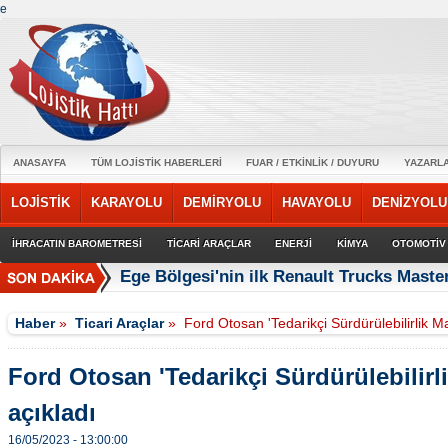
e
ANASAYFA
TÜM LOJİSTİK HABERLERİ
FUAR / ETKİNLİK / DUYURU
YAZARL
LOJİSTİK
KARAYOLU
DEMİRYOLU
HAVAYOLU
DENİZYOLU
İHRACATIN BAROMETRESİ
TİCARİ ARAÇLAR
ENERJİ
KİMYA
OTOMOTİV
Ege Bölgesi'nin ilk Renault Trucks Master
Haber
»
Ticari Araçlar
»
Ford Otosan 'Tedarikçi Sürdürülebilirlik M
Ford Otosan 'Tedarikçi Sürdürülebilirl
açıkladı
16/05/2023 - 13:00:00