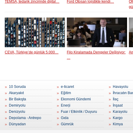
TEMSA, tedarik zincirinde dijital…
Ford Otosan lojistikte kendi…
OM
g
CEVA, Türkiye’de günlük 5.000…
Filo Kiralamada Dengeler Değişiyor:
An
…
10 Soruda
e-ticaret
Havayolu
Akaryakıt
Eğitim
İhracatın Ba
Bir Bakışta
Ekonomi Gündemi
İlaç
Demiryolu
Enerji
İnşaat
Denizyolu
Fuar / Etkinlik / Duyuru
Karayolu
Depolama - Antrepo
Gıda
Kargo
Dünyadan
Gümrük
Kimya