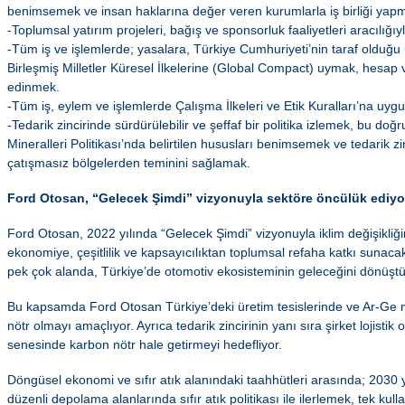
benimsemek ve insan haklarına değer veren kurumlarla iş birliği yap
-Toplumsal yatırım projeleri, bağış ve sponsorluk faaliyetleri aracılığ
-Tüm iş ve işlemlerde; yasalara, Türkiye Cumhuriyeti’nin taraf olduğu
Birleşmiş Milletler Küresel İlkelerine (Global Compact) uymak, hesap vere
edinmek.
-Tüm iş, eylem ve işlemlerde Çalışma İlkeleri ve Etik Kuralları’na uy
-Tedarik zincirinde sürdürülebilir ve şeffaf bir politika izlemek, bu d
Mineralleri Politikası’nda belirtilen hususları benimsemek ve tedarik z
çatışmasız bölgelerden teminini sağlamak.
Ford Otosan, “Gelecek Şimdi” vizyonuyla sektöre öncülük ediy
Ford Otosan, 2022 yılında “Gelecek Şimdi” vizyonuyla iklim değişikliğ
ekonomiye, çeşitlilik ve kapsayıcılıktan toplumsal refaha katkı sunaca
pek çok alanda, Türkiye’de otomotiv ekosisteminin geleceğini dönüştü
Bu kapsamda Ford Otosan Türkiye’deki üretim tesislerinde ve Ar-Ge
nötr olmayı amaçlıyor. Ayrıca tedarik zincirinin yanı sıra şirket lojisti
senesinde karbon nötr hale getirmeyi hedefliyor.
Döngüsel ekonomi ve sıfır atık alanındaki taahhütleri arasında; 2030 
düzenli depolama alanlarında sıfır atık politikası ile ilerlemek, tek kullan