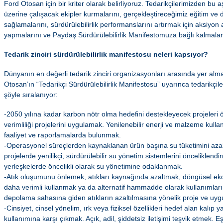
Ford Otosan için bir kriter olarak belirliyoruz. Tedarikçilerimizden bu 
üzerine çalışacak ekipler kurmalarını, gerçekleştireceğimiz eğitim ve 
sağlamalarını, sürdürülebilirlik performanslarını artırmak için aksiyon 
yapmalarını ve Paydaş Sürdürülebilirlik Manifestomuza bağlı kalmaların
Tedarik zinciri sürdürülebilirlik manifestosu neleri kapsıyor?
Dünyanın en değerli tedarik zinciri organizasyonları arasında yer alm
Otosan’ın “Tedarikçi Sürdürülebilirlik Manifestosu” uyarınca tedarikçile
şöyle sıralanıyor:
-2050 yılına kadar karbon nötr olma hedefini destekleyecek projeleri ö
verimliliği projelerini uygulamak. Yenilenebilir enerji ve malzeme kulla
faaliyet ve raporlamalarda bulunmak.
-Operasyonel süreçlerden kaynaklanan ürün başına su tüketimini azal
projelerde yenilikçi, sürdürülebilir su yönetim sistemlerini önceliklend
yerleşkelerde öncelikli olarak su yönetimine odaklanmak.
-Atık oluşumunu önlemek, atıkları kaynağında azaltmak, döngüsel e
daha verimli kullanmak ya da alternatif hammadde olarak kullanımları
depolama sahasına giden atıkların azaltılmasına yönelik proje ve uyg
-Cinsiyet, cinsel yönelim, ırk veya fiziksel özellikleri hedef alan kalıp ya
kullanımına karşı çıkmak. Açık, adil, şiddetsiz iletişimi teşvik etmek. Eşit