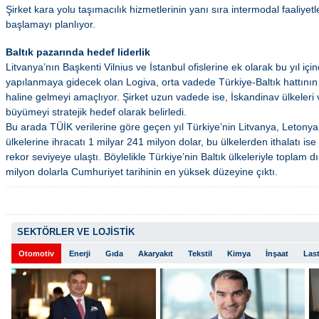
Şirket kara yolu taşımacılık hizmetlerinin yanı sıra intermodal faaliyetl
başlamayı planlıyor.
Baltık pazarında hedef liderlik
Litvanya’nın Başkenti Vilnius ve İstanbul ofislerine ek olarak bu yıl içi
yapılanmaya gidecek olan Logiva, orta vadede Türkiye-Baltık hattının
haline gelmeyi amaçlıyor. Şirket uzun vadede ise, İskandinav ülkeler
büyümeyi stratejik hedef olarak belirledi.
Bu arada TÜİK verilerine göre geçen yıl Türkiye’nin Litvanya, Letony
ülkelerine ihracatı 1 milyar 241 milyon dolar, bu ülkelerden ithalatı ise
rekor seviyeye ulaştı. Böylelikle Türkiye’nin Baltık ülkeleriyle toplam d
milyon dolarla Cumhuriyet tarihinin en yüksek düzeyine çıktı.
SEKTÖRLER VE LOJİSTİK
Otomotiv
Enerji
Gıda
Akaryakıt
Tekstil
Kimya
İnşaat
Last