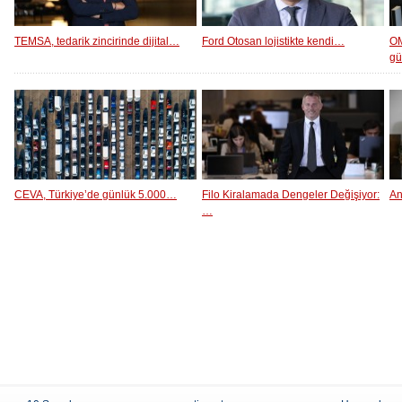
TEMSA, tedarik zincirinde dijital…
Ford Otosan lojistikte kendi…
OM
g
CEVA, Türkiye’de günlük 5.000…
Filo Kiralamada Dengeler Değişiyor:
An
…