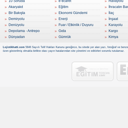
10 Soruda
e-ticaret
Havayolu
Akaryakıt
Eğitim
İhracatın Ba
Bir Bakışta
Ekonomi Gündemi
İlaç
Demiryolu
Enerji
İnşaat
Denizyolu
Fuar / Etkinlik / Duyuru
Karayolu
Depolama - Antrepo
Gıda
Kargo
Dünyadan
Gümrük
Kimya
Lojistikhatti.com
5846 Sayıılı Telif Hakları Kanunu gereğince, bu sitede yer alan yazı, fotoğraf ve benzer
özen gösterilmiş olmakla birlikte olası yayın hatalarından site yönetimi ve editörleri sorumlu tutulamaz.