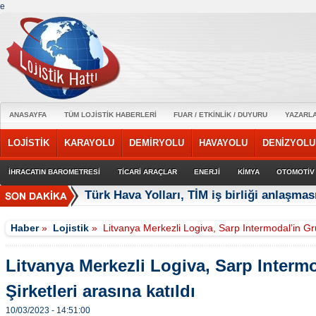
e
ANASAYFA
TÜM LOJİSTİK HABERLERİ
FUAR / ETKİNLİK / DUYURU
YAZARL
LOJİSTİK
KARAYOLU
DEMİRYOLU
HAVAYOLU
DENİZYOLU
İHRACATIN BAROMETRESİ
TİCARİ ARAÇLAR
ENERJİ
KİMYA
OTOMOTİV
Türk Hava Yolları, TİM iş birliği anlaşmas
Haber
»
Lojistik
»
Litvanya Merkezli Logiva, Sarp Intermodal’in Gru
Litvanya Merkezli Logiva, Sarp Interm
Şirketleri arasına katıldı
10/03/2023 - 14:51:00