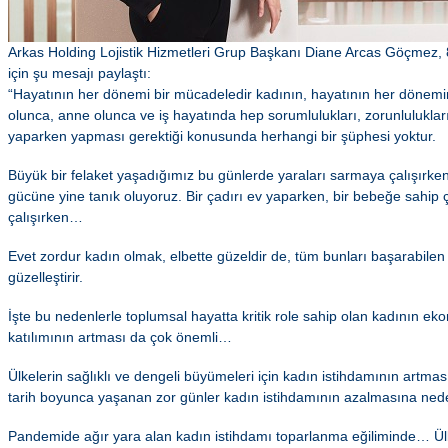
Arkas Holding Lojistik Hizmetleri Grup Başkanı Diane Arcas Göçmez,
için şu mesajı paylaştı:
“Hayatının her dönemi bir mücadeledir kadının, hayatının her dönemi
olunca, anne olunca ve iş hayatında hep sorumlulukları, zorunlulukları 
yaparken yapması gerektiği konusunda herhangi bir şüphesi yoktur.
Büyük bir felaket yaşadığımız bu günlerde yaraları sarmaya çalışırken k
gücüne yine tanık oluyoruz. Bir çadırı ev yaparken, bir bebeğe sahip
çalışırken…
Evet zordur kadın olmak, elbette güzeldir de, tüm bunları başarabilen b
güzelleştirir.
İşte bu nedenlerle toplumsal hayatta kritik role sahip olan kadının e
katılımının artması da çok önemli…
Ülkelerin sağlıklı ve dengeli büyümeleri için kadın istihdamının artm
tarih boyunca yaşanan zor günler kadın istihdamının azalmasına ned
Pandemide ağır yara alan kadın istihdamı toparlanma eğiliminde… Ü