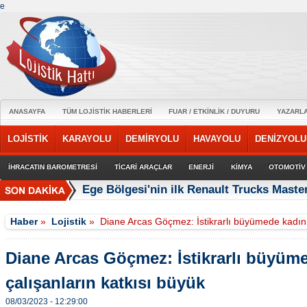
e
ANASAYFA
TÜM LOJİSTİK HABERLERİ
FUAR / ETKİNLİK / DUYURU
YAZARL
LOJİSTİK
KARAYOLU
DEMİRYOLU
HAVAYOLU
DENİZYOLU
İHRACATIN BAROMETRESİ
TİCARİ ARAÇLAR
ENERJİ
KİMYA
OTOMOTİV
Ege Bölgesi'nin ilk Renault Trucks Master
Haber
»
Lojistik
»
Diane Arcas Göçmez: İstikrarlı büyümede kadın 
Diane Arcas Göçmez: İstikrarlı büyüm
çalışanların katkısı büyük
08/03/2023 - 12:29:00