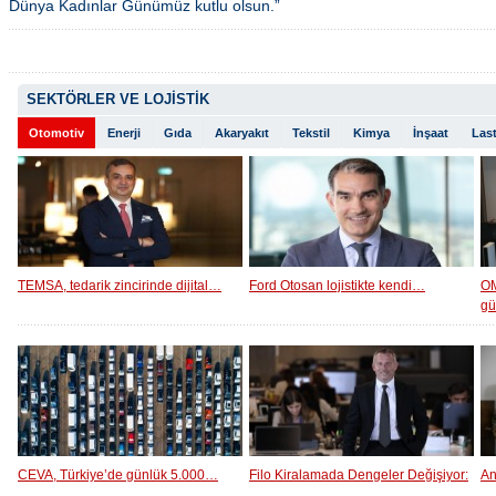
Dünya Kadınlar Günümüz kutlu olsun.”
SEKTÖRLER VE LOJİSTİK
Otomotiv
Enerji
Gıda
Akaryakıt
Tekstil
Kimya
İnşaat
Last
TEMSA, tedarik zincirinde dijital…
Ford Otosan lojistikte kendi…
OM
g
CEVA, Türkiye’de günlük 5.000…
Filo Kiralamada Dengeler Değişiyor:
An
…