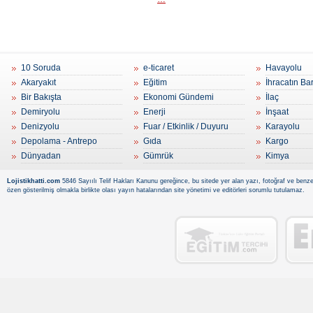
10 Soruda
e-ticaret
Havayolu
Akaryakıt
Eğitim
İhracatın Ba
Bir Bakışta
Ekonomi Gündemi
İlaç
Demiryolu
Enerji
İnşaat
Denizyolu
Fuar / Etkinlik / Duyuru
Karayolu
Depolama - Antrepo
Gıda
Kargo
Dünyadan
Gümrük
Kimya
Lojistikhatti.com
5846 Sayıılı Telif Hakları Kanunu gereğince, bu sitede yer alan yazı, fotoğraf ve benzer
özen gösterilmiş olmakla birlikte olası yayın hatalarından site yönetimi ve editörleri sorumlu tutulamaz.