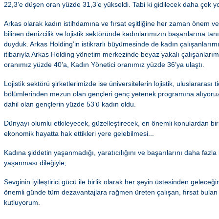
22,3’e düşen oran yüzde 31,3’e yükseldi. Tabi ki gidilecek daha çok yo
Arkas olarak kadın istihdamına ve fırsat eşitliğine her zaman önem v
bilinen denizcilik ve lojistik sektöründe kadınlarımızın başarılarına ta
duyduk. Arkas Holding’in istikrarlı büyümesinde de kadın çalışanlarım
itibarıyla Arkas Holding yönetim merkezinde beyaz yakalı çalışanlarım
oranımız yüzde 40’a, Kadın Yönetici oranımız yüzde 36’ya ulaştı.
Lojistik sektörü şirketlerimizde ise üniversitelerin lojistik, uluslararası ti
bölümlerinden mezun olan gençleri genç yetenek programına alıyor
dahil olan gençlerin yüzde 53’ü kadın oldu.
Dünyayı olumlu etkileyecek, güzelleştirecek, en önemli konulardan biri
ekonomik hayatta hak ettikleri yere gelebilmesi...
Kadına şiddetin yaşanmadığı, yaratıcılığını ve başarılarını daha faz
yaşanması dileğiyle;
Sevginin iyileştirici gücü ile birlik olarak her şeyin üstesinden gele
önemli günde tüm dezavantajlara rağmen üreten çalışan, fırsat bula
kutluyorum.