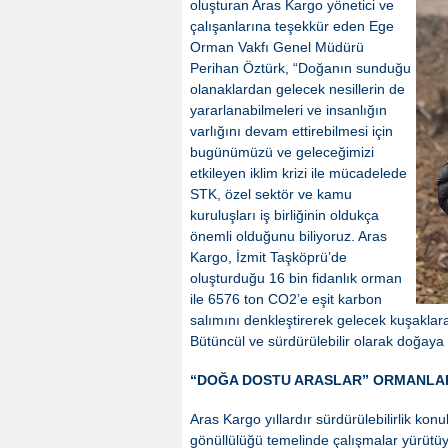
oluşturan Aras Kargo yönetici ve
çalışanlarına teşekkür eden Ege
Orman Vakfı Genel Müdürü
Perihan Öztürk, “Doğanın sunduğu
olanaklardan gelecek nesillerin de
yararlanabilmeleri ve insanlığın
varlığını devam ettirebilmesi için
bugünümüzü ve geleceğimizi
etkileyen iklim krizi ile mücadelede
STK, özel sektör ve kamu
kuruluşları iş birliğinin oldukça
önemli olduğunu biliyoruz. Aras
Kargo, İzmit Taşköprü’de
oluşturduğu 16 bin fidanlık orman
ile 6576 ton CO2’e eşit karbon
salımını denkleştirerek gelecek kuşaklar
Bütüncül ve sürdürülebilir olarak doğaya 
“DOĞA DOSTU ARASLAR” ORMANLARI
Aras Kargo yıllardır sürdürülebilirlik ko
gönüllülüğü temelinde çalışmalar yürütü