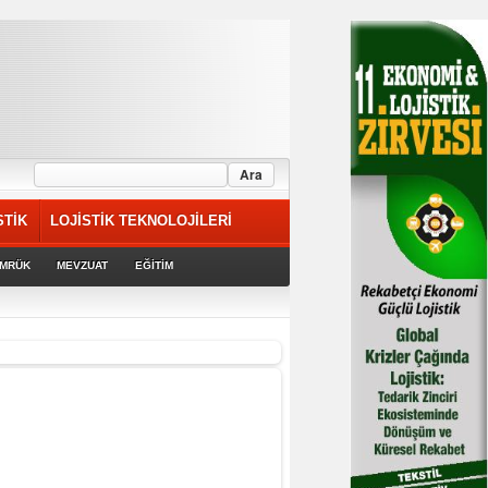
STİK
LOJİSTİK TEKNOLOJİLERİ
MRÜK
MEVZUAT
EĞİTİM
riyor