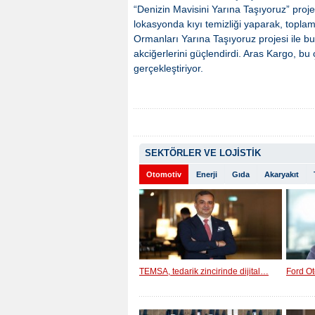
“Denizin Mavisini Yarına Taşıyoruz” projesi
lokasyonda kıyı temizliği yaparak, toplam
Ormanları Yarına Taşıyoruz projesi ile b
akciğerlerini güçlendirdi. Aras Kargo, bu
gerçekleştiriyor.
SEKTÖRLER VE LOJİSTİK
Otomotiv
Enerji
Gıda
Akaryakıt
TEMSA, tedarik zincirinde dijital…
Ford Ot