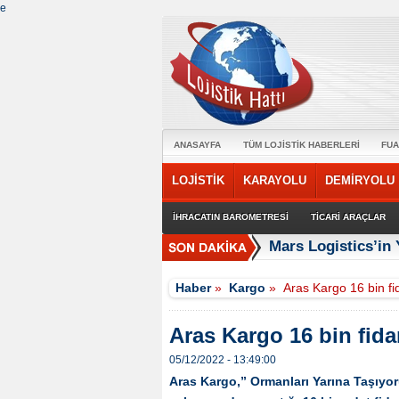
e
ANASAYFA
TÜM LOJİSTİK HABERLERİ
FUA
LOJİSTİK
KARAYOLU
DEMİRYOLU
İHRACATIN BAROMETRESİ
TİCARİ ARAÇLAR
Mars Logistics’in
Haber
»
Kargo
»
Aras Kargo 16 bin fi
Aras Kargo 16 bin fida
05/12/2022 - 13:49:00
Aras Kargo,” Ormanları Yarına Taşıyoruz