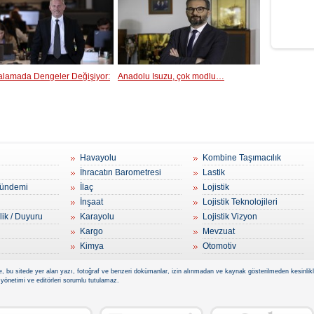
ralamada Dengeler Değişiyor:
Anadolu Isuzu, çok modlu…
Havayolu
Kombine Taşımacılık
İhracatın Barometresi
Lastik
ündemi
İlaç
Lojistik
İnşaat
Lojistik Teknolojileri
lik / Duyuru
Karayolu
Lojistik Vizyon
Kargo
Mevzuat
Kimya
Otomotiv
, bu sitede yer alan yazı, fotoğraf ve benzeri dokümanlar, izin alınmadan ve kaynak gösterilmeden kesinlikle 
 yönetimi ve editörleri sorumlu tutulamaz.