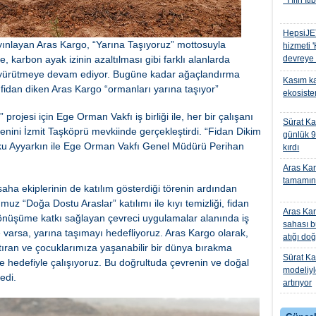
"Yılın İti
HepsiJET
ayınlayan Aras Kargo, “Yarına Taşıyoruz” mottosuyla
hizmeti
, karbon ayak izinin azaltılması gibi farklı alanlarda
devreye 
ını yürütmeye devam ediyor. Bugüne kadar ağaçlandırma
Kasım ka
 fidan diken Aras Kargo “ormanları yarına taşıyor”
ekosiste
rojesi için Ege Orman Vakfı iş birliği ile, her bir çalışanı
Sürat Ka
renini İzmit Taşköprü mevkiinde gerçekleştirdi. “Fidan Dikim
günlük 9
u Ayyarkın ile Ege Orman Vakfı Genel Müdürü Perihan
kırdı
Aras Kar
tamamını
aha ekiplerinin de katılım gösterdiği törenin ardından
z “Doğa Dostu Araslar” katılımı ile kıyı temizliği, fidan
Aras Kar
i dönüşüme katkı sağlayan çevreci uygulamalar alanında iş
sahası 
ne varsa, yarına taşımayı hedefliyoruz. Aras Kargo olarak,
atığı do
artıran ve çocuklarımıza yaşanabilir bir dünya bırakma
Sürat Ka
e hedefiyle çalışıyoruz. Bu doğrultuda çevrenin ve doğal
modeliy
edi.
artırıyor