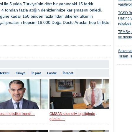
 ile 5 yılda Türkiye’nin dört bir yanındaki 15 farklı
yaratıyo
 4 tondan fazla atığın denizlerimize karışmasını önledi.
TGSD Ba
ugüne kadar 150 binden fazla fidan dikerek ülkenin
Hazır gi
 çalışmaların hepsini 16.000 Doğa Dostu Araslar hep birlikte
rekabeti
TEMSA, t
ve diren
Şekercan
Tırsan Tr
Tekstil
Kimya
İnşaat
Lastik
İhracat
osan lojistikte kendi…
OMSAN otomotiv lojistiğinde
gücünü…