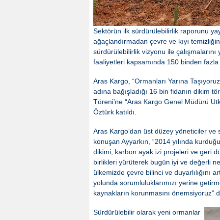
Sektörün ilk sürdürülebilirlik raporunu y
ağaçlandırmadan çevre ve kıyı temizliğine
sürdürülebilirlik vizyonu ile çalışmalar
faaliyetleri kapsamında 150 binden fazla
Aras Kargo, “Ormanları Yarına Taşıyoruz” p
adına bağışladığı 16 bin fidanın dikim tö
Töreni’ne “Aras Kargo Genel Müdürü Utk
Öztürk katıldı.
Aras Kargo’dan üst düzey yöneticiler ve s
konuşan Ayyarkın, “2014 yılında kurduğumu
dikimi, karbon ayak izi projeleri ve ger
birlikleri yürüterek bugün iyi ve değerli 
ülkemizde çevre bilinci ve duyarlılığını 
yolunda sorumluluklarımızı yerine getirm
kaynakların korunmasını önemsiyoruz” d
Sürdürülebilir olarak yeni ormanlar