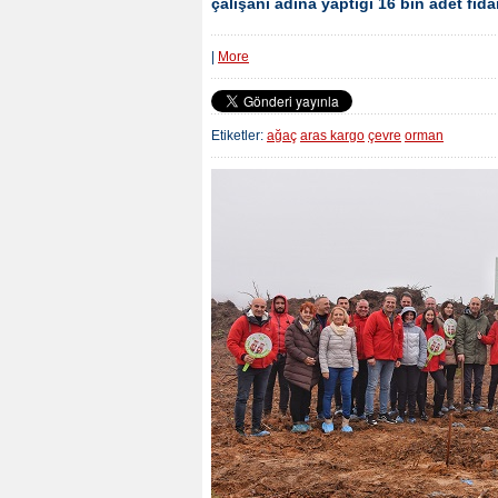
çalışanı adına yaptığı 16 bin adet fida
|
More
Etiketler:
ağaç
aras kargo
çevre
orman