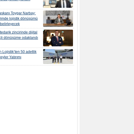
r
şkanı Toygar Narbay:
yimde lojistik dönüşümü
 belirleyecek
edarik zincirinde dijital
çli dönüşüme odaklandı
 Lojistik’ten 50 adetlik
eyler Yatırımı