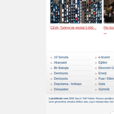
CEVA, Türkiye’de günlük 5.000…
Filo Ki
…
10 Soruda
e-ticaret
Akaryakıt
Eğitim
Bir Bakışta
Ekonomi G
Demiryolu
Enerji
Denizyolu
Fuar / Etkin
Depolama - Antrepo
Gıda
Dünyadan
Gümrük
Lojistikhatti.com
5846 Sayıılı Telif Hakları Kanunu gereğince
özen gösterilmiş olmakla birlikte olası yayın hatalarından site