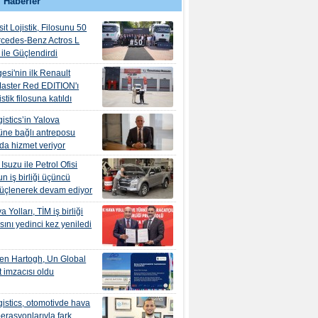
 Haberler
it Lojistik, Filosunu 50
rcedes-Benz Actros L
ile Güçlendirdi
esi'nin ilk Renault
aster Red EDITION'ı
tik filosuna katıldı
istics’in Yalova
ne bağlı antreposu
’da hizmet veriyor
suzu ile Petrol Ofisi
n iş birliği üçüncü
güçlenerek devam ediyor
 Yolları, TİM iş birliği
ını yedinci kez yeniledi
en Hartogh, Un Global
 imzacısı oldu
istics, otomotivde hava
erasyonlarıyla fark