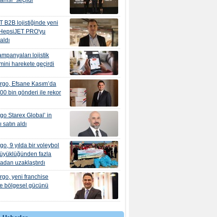
barlısı" seçildi
 B2B lojistiğinde yeni
 'HepsiJET PRO'yu
aldı
mpanyaları lojistik
mini harekete geçirdi
rgo, Efsane Kasım’da
00 bin gönderi ile rekor
go Starex Global’ in
 satın aldı
go, 9 yılda bir voleybol
büyüklüğünden fazla
ğadan uzaklaştırdı
rgo, yeni franchise
le bölgesel gücünü