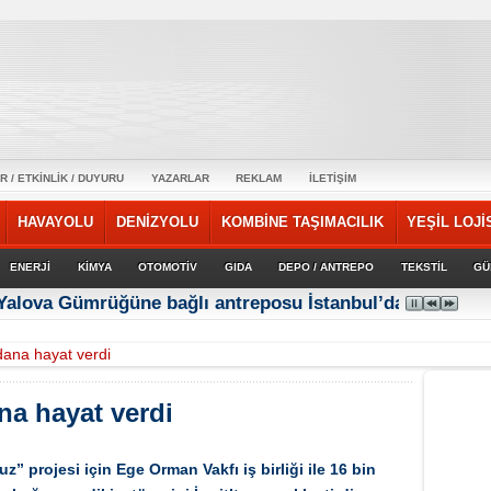
R / ETKİNLİK / DUYURU
YAZARLAR
REKLAM
İLETİŞİM
HAVAYOLU
DENİZYOLU
KOMBİNE TAŞIMACILIK
YEŞİL LOJİ
ENERJİ
KİMYA
OTOMOTİV
GIDA
DEPO / ANTREPO
TEKSTİL
GÜ
 Yalova Gümrüğüne bağlı antreposu İstanbul’da hizmet ve
dana hayat verdi
na hayat verdi
” projesi için Ege Orman Vakfı iş birliği ile 16 bin