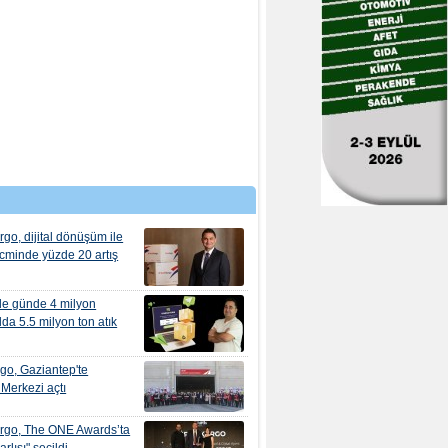
rgo, dijital dönüşüm ile
cminde yüzde 20 artış
de günde 4 milyon
lda 5.5 milyon ton atık
go, Gaziantep'te
 Merkezi açtı
argo, The ONE Awards’ta