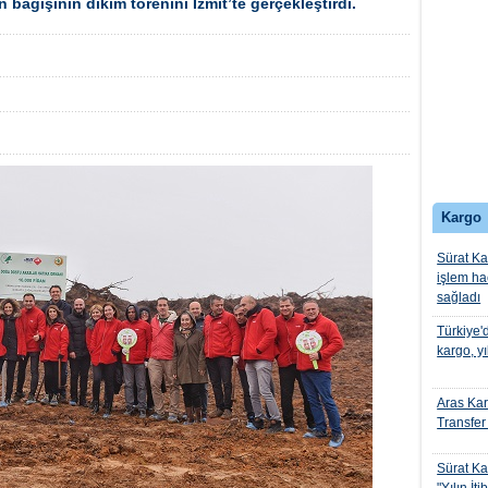
n bağışının dikim törenini İzmit’te gerçekleştirdi.
Kargo
Sürat Ka
işlem ha
sağladı
Türkiye'
kargo, yı
Aras Kar
Transfer
Sürat K