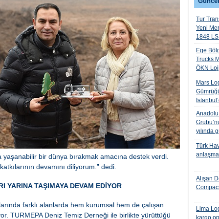
Güncel
Tur Trans
Yeni Me
1848 LS 
Ege Bölg
Trucks M
ÖKN Lojis
Mars Log
Gümrüğü
İstanbul
Anadolu I
Grubu’nu
yılında 
Türk Hava
anlaşmas
a yaşanabilir bir dünya bırakmak amacına destek verdi.
katkılarının devamını diliyorum.” dedi.
Alışan D
 YARINA TAŞIMAYA DEVAM EDİYOR
Compact
nularında farklı alanlarda hem kurumsal hem de çalışan
Lima Log
yor. TURMEPA Deniz Temiz Derneği ile birlikte yürüttüğü
kargo op