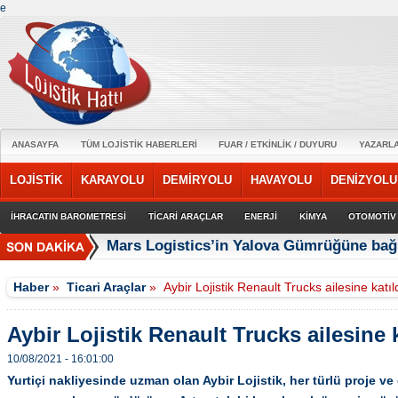
e
ANASAYFA
TÜM LOJİSTİK HABERLERİ
FUAR / ETKİNLİK / DUYURU
YAZARL
LOJİSTİK
KARAYOLU
DEMİRYOLU
HAVAYOLU
DENİZYOLU
İHRACATIN BAROMETRESİ
TİCARİ ARAÇLAR
ENERJİ
KİMYA
OTOMOTİV
Mars Logistics’in Yalova Gümrüğüne bağl
Haber
»
Ticari Araçlar
»
Aybir Lojistik Renault Trucks ailesine katıl
Aybir Lojistik Renault Trucks ailesine k
10/08/2021 - 16:01:00
Yurtiçi nakliyesinde uzman olan Aybir Lojistik, her türlü proje ve e