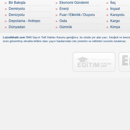
Bir Bakışta
Ekonomi Gündemi
İlaç
Demiryolu
Enerji
İnşaat
Denizyolu
Fuar / Etkinlik / Duyuru
Karayolu
Depolama - Antrepo
Gıda
Kargo
Dünyadan
Gümrük
Kimya
Lojistikhatti.com
5846 Sayıılı Telif Hakları Kanunu gereğince, bu sitede yer alan yazı, fotoğraf ve benzer
özen gösterilmiş olmakla birlikte olası yayın hatalarından site yönetimi ve editörleri sorumlu tutulamaz.