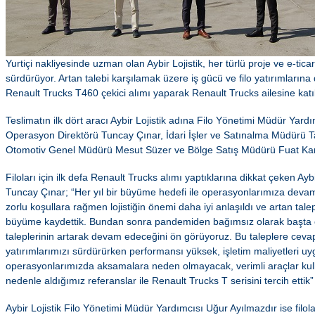
Yurtiçi nakliyesinde uzman olan Aybir Lojistik, her türlü proje ve e-ticar
sürdürüyor. Artan talebi karşılamak üzere iş gücü ve filo yatırımların
Renault Trucks T460 çekici alımı yaparak Renault Trucks ailesine katı
Teslimatın ilk dört aracı Aybir Lojistik adına Filo Yönetimi Müdür Yard
Operasyon Direktörü Tuncay Çınar, İdari İşler ve Satınalma Müdürü Ta
Otomotiv Genel Müdürü Mesut Süzer ve Bölge Satış Müdürü Fuat Kara 
Filoları için ilk defa Renault Trucks alımı yaptıklarına dikkat çeken Ay
Tuncay Çınar; “Her yıl bir büyüme hedefi ile operasyonlarımıza dev
zorlu koşullara rağmen lojistiğin önemi daha iyi anlaşıldı ve artan tale
büyüme kaydettik. Bundan sonra pandemiden bağımsız olarak başta e-t
taleplerinin artarak devam edeceğini ön görüyoruz. Bu taleplere cevap
yatırımlarımızı sürdürürken performansı yüksek, işletim maliyetleri
operasyonlarımızda aksamalara neden olmayacak, verimli araçlar kul
nedenle aldığımız referanslar ile Renault Trucks T serisini tercih ettik
Aybir Lojistik Filo Yönetimi Müdür Yardımcısı Uğur Ayılmazdır ise filo