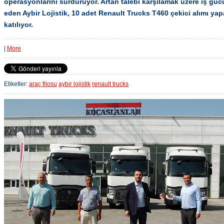
operasyonlarını sürdürüyor. Artan talebi karşılamak üzere iş gücü
eden Aybir Lojistik, 10 adet Renault Trucks T460 çekici alımı ya
katılıyor.
|
More
Etiketler:
araç filosu
aybir lojistik
renault trucks