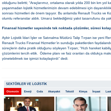
olduğunu belirtti; “Araçlarımız, ortalama olarak yılda 200 bin km yol k
yaşanmadan lojistik hizmetlerimizin devam edebilmesi için dayanıklılı
sonrası hizmetleri de önem taşıyor. Bu anlamda Renault Trucks ve Ko
olumlu referanslar aldık. Umarız beklediğimiz yakıt tasarrufunu da ya
Finansal hizmetler sayesinde tek noktada çözümler, süreci kolay
Aybir Lojistik İdari İşler ve Satınalma Müdürü Talip Tırpan ise yeni Re
Renault Trucks Finansal Hizmetler’in sunduğu paketlerden faydalandı
süreçlerin daha pratik olduğunu söyleyen Tırpan; “Hızlı hareket kabil
çözümlerini tercih ettik. Ödeme planı ve faiz oranları da oldukça mak
yönetebilmek ise işimizi kolaylaştırdı” dedi.
SEKTÖRLER VE LOJİSTİK
Otomotiv
Enerji
Gıda
Akaryakıt
Tekstil
Kimya
İnşaat
Last