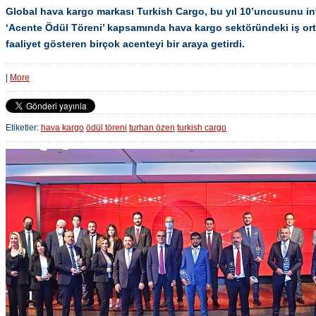
Global hava kargo markası Turkish Cargo, bu yıl 10’uncusunu in
‘Acente Ödül Töreni’ kapsamında hava kargo sektöründeki iş orta
faaliyet gösteren birçok acenteyi bir araya getirdi.
|
More
Etiketler:
hava kargo
ödül töreni
turhan özen
turkish cargo