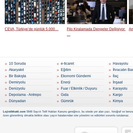
CEVA, Türkiye’de günlük 5.000…
Filo Kiralamada Dengeler Değişiyor:
An
…
10 Soruda
e-ticaret
Havayolu
Akaryakıt
Eğitim
İhracatın Ba
Bir Bakışta
Ekonomi Gündemi
İlaç
Demiryolu
Enerji
İnşaat
Denizyolu
Fuar / Etkinlik / Duyuru
Karayolu
Depolama - Antrepo
Gıda
Kargo
Dünyadan
Gümrük
Kimya
Lojistikhatti.com
5846 Sayıılı Telif Hakları Kanunu gereğince, bu sitede yer alan yazı, fotoğraf ve benzer
özen gösterilmiş olmakla birlikte olası yayın hatalarından site yönetimi ve editörleri sorumlu tutulamaz.