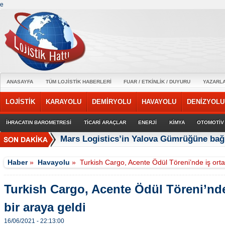
e
ANASAYFA
TÜM LOJİSTİK HABERLERİ
FUAR / ETKİNLİK / DUYURU
YAZARL
LOJİSTİK
KARAYOLU
DEMİRYOLU
HAVAYOLU
DENİZYOLU
İHRACATIN BAROMETRESİ
TİCARİ ARAÇLAR
ENERJİ
KİMYA
OTOMOTİV
Mars Logistics’in Yalova Gümrüğüne bağl
Haber
»
Havayolu
»
Turkish Cargo, Acente Ödül Töreni’nde iş ortak
Turkish Cargo, Acente Ödül Töreni’nde 
bir araya geldi
16/06/2021 - 22:13:00