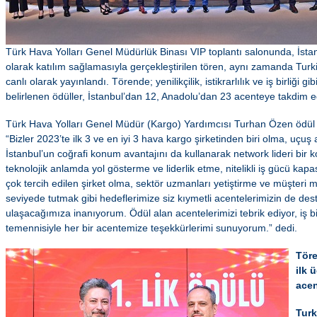
Türk Hava Yolları Genel Müdürlük Binası VIP toplantı salonunda, İstanb
olarak katılım sağlamasıyla gerçekleştirilen tören, aynı zamanda Tur
canlı olarak yayınlandı. Törende; yenilikçilik, istikrarlılık ve iş birliği gi
belirlenen ödüller, İstanbul’dan 12, Anadolu’dan 23 acenteye takdim e
Türk Hava Yolları Genel Müdür (Kargo) Yardımcısı Turhan Özen ödül tör
“Bizler 2023’te ilk 3 ve en iyi 3 hava kargo şirketinden biri olma, uçuş
İstanbul’un coğrafi konum avantajını da kullanarak network lideri bir
teknolojik anlamda yol gösterme ve liderlik etme, nitelikli iş gücü kapa
çok tercih edilen şirket olma, sektör uzmanları yetiştirme ve müşter
seviyede tutmak gibi hedeflerimize siz kıymetli acentelerimizin de des
ulaşacağımıza inanıyorum. Ödül alan acentelerimizi tebrik ediyor, iş bir
temennisiyle her bir acentemize teşekkürlerimi sunuyorum.” dedi.
Töre
ilk 
acen
Turk