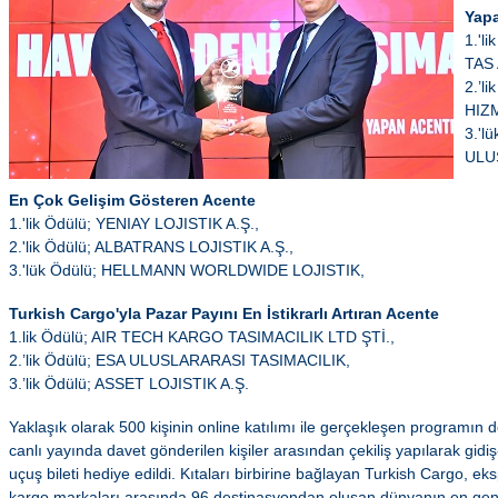
Yap
1.'l
TAS 
2.’l
HIZ
3.'l
ULU
En Çok Gelişim Gösteren Acente
1.'lik Ödülü; YENIAY LOJISTIK A.Ş.,
2.'lik Ödülü; ALBATRANS LOJISTIK A.Ş.,
3.'lük Ödülü; HELLMANN WORLDWIDE LOJISTIK,
Turkish Cargo'yla Pazar Payını En İstikrarlı Artıran Acente
1.lik Ödülü; AIR TECH KARGO TASIMACILIK LTD ŞTİ.,
2.’lik Ödülü; ESA ULUSLARARASI TASIMACILIK,
3.’lik Ödülü; ASSET LOJISTIK A.Ş.
Yaklaşık olarak 500 kişinin online katılımı ile gerçekleşen programın 
canlı yayında davet gönderilen kişiler arasından çekiliş yapılarak gid
uçuş bileti hediye edildi. Kıtaları birbirine bağlayan Turkish Cargo, eks
kargo markaları arasında 96 destinasyondan oluşan dünyanın en geni