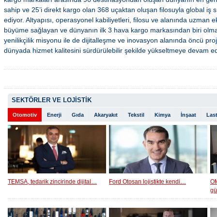
sahip ve 25’i direkt kargo olan 368 uçaktan oluşan filosuyla global iş
ediyor. Altyapısı, operasyonel kabiliyetleri, filosu ve alanında uzman eki
büyüme sağlayan ve dünyanın ilk 3 hava kargo markasından biri olma
yenilikçilik misyonu ile de dijitalleşme ve inovasyon alanında öncü proj
dünyada hizmet kalitesini sürdürülebilir şekilde yükseltmeye devam ed
SEKTÖRLER VE LOJİSTİK
Otomotiv
Enerji
Gıda
Akaryakıt
Tekstil
Kimya
İnşaat
Last
TEMSA, tedarik zincirinde dijital…
Ford Otosan lojistikte kendi…
OM
g