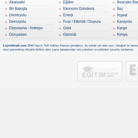
Akaryakıt
Eğitim
İhracatın Ba
Bir Bakışta
Ekonomi Gündemi
İlaç
Demiryolu
Enerji
İnşaat
Denizyolu
Fuar / Etkinlik / Duyuru
Karayolu
Depolama - Antrepo
Gıda
Kargo
Dünyadan
Gümrük
Kimya
Lojistikhatti.com
5846 Sayıılı Telif Hakları Kanunu gereğince, bu sitede yer alan yazı, fotoğraf ve benzer
özen gösterilmiş olmakla birlikte olası yayın hatalarından site yönetimi ve editörleri sorumlu tutulamaz.