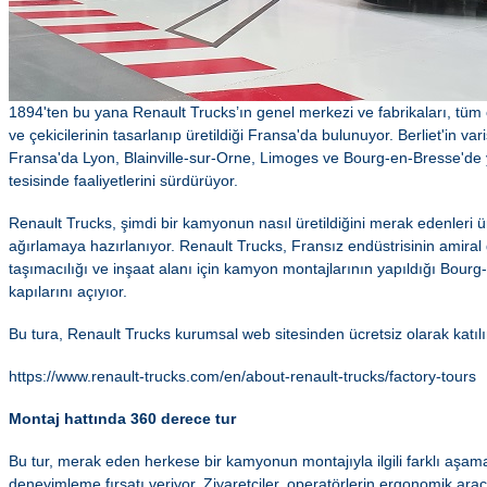
1894'ten bu yana Renault Trucks’ın genel merkezi ve fabrikaları, tüm 
ve çekicilerinin tasarlanıp üretildiği Fransa'da bulunuyor. Berliet'in va
Fransa'da Lyon, Blainville-sur-Orne, Limoges ve Bourg-en-Bresse'de y
tesisinde faaliyetlerini sürdürüyor.
Renault Trucks, şimdi bir kamyonun nasıl üretildiğini merak edenleri ür
ağırlamaya hazırlanıyor. Renault Trucks, Fransız endüstrisinin amiral 
taşımacılığı ve inşaat alanı için kamyon montajlarının yapıldığı Bourg
kapılarını açıyıor.
Bu tura, Renault Trucks kurumsal web sitesinden ücretsiz olarak katılı
https://www.renault-trucks.com/en/about-renault-trucks/factory-tours
Montaj hattında 360 derece tur
Bu tur, merak eden herkese bir kamyonun montajıyla ilgili farklı aşamal
deneyimleme fırsatı veriyor. Ziyaretçiler, operatörlerin ergonomik araç