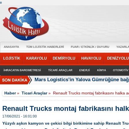
e
ANASAYFA
TÜM LOJİSTİK HABERLERİ
FUAR / ETKİNLİK / DUYURU
YAZARL
LOJİSTİK
KARAYOLU
DEMİRYOLU
HAVAYOLU
DENİZYOLU
İHRACATIN BAROMETRESİ
TİCARİ ARAÇLAR
ENERJİ
KİMYA
OTOMOTİV
Mars Logistics’in Yalova Gümrüğüne bağl
Haber
»
Ticari Araçlar
»
Renault Trucks montaj fabrikasını halka a
Renault Trucks montaj fabrikasını halk
17/06/2021 - 16:01:00
Yüzyılı aşkın kamyon ve çekici bilgi birikimine sahip Renault Tr