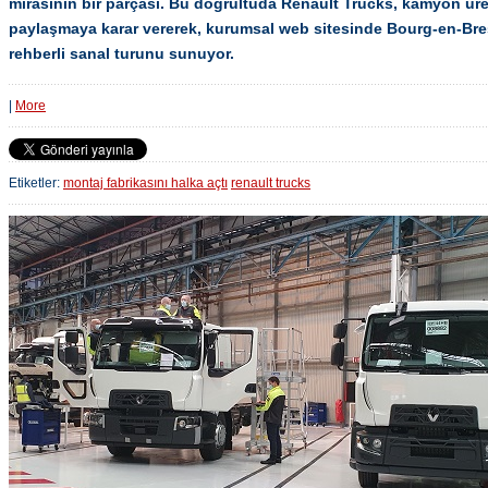
mirasının bir parçası. Bu doğrultuda Renault Trucks, kamyon üret
paylaşmaya karar vererek, kurumsal web sitesinde Bourg-en-Bres
rehberli sanal turunu sunuyor.
|
More
Etiketler:
montaj fabrikasını halka açtı
renault trucks