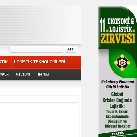
STİK
LOJİSTİK TEKNOLOJİLERİ
MRÜK
MEVZUAT
EĞİTİM
rek devam ediyor