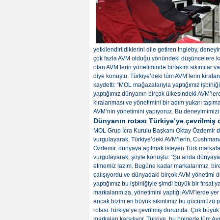
yetkilendirildiklerini dile getiren Ingleby, deneyi
çok fazla AVM olduğu yönündeki düşüncelere kat
olan AVM’lerin yönetiminde birtakım sıkıntılar v
diye konuştu. Türkiye’deki tüm AVM’lerin kiralan
kaydetti: “MOL mağazalarıyla yaptığımız işbirliğ
yaptığımız dünyanın birçok ülkesindeki AVM’lere 
kiralanması ve yönetimini bir adım yukarı taş
AVM’nin yönetimini yapıyoruz. Bu deneyimimizi 
Dünyanın rotası Türkiye’ye çevrilmiş
MOL Grup İcra Kurulu Başkanı Oktay Özdemir d
vurgulayarak, Türkiye’deki AVM’lerin, Cushman&
Özdemir, dünyaya açılmak isteyen Türk markalar
vurgulayarak, şöyle konuştu: “Şu anda dünyaya 
etmemiz lazım. Bugüne kadar markalarımız, bi
çalışıyordu ve dünyadaki birçok AVM yönetimi de
yaptığımız bu işbirliğiyle şimdi büyük bir fırs
markalarımıza, yönetimini yaptığı AVM’lerde yer
ancak bizim en büyük sıkıntımız bu gücümüzü 
rotası Türkiye’ye çevrilmiş durumda. Çok büyük
markaları karşılıyor. Türkiye, bu bölgede tüm Avr