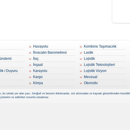
Havayolu
Kombine Taşımacılık
İhracatın Barometresi
Lastik
ündemi
İlaç
Lojistik
İnşaat
Lojistik Teknolojileri
lik / Duyuru
Karayolu
Lojistik Vizyon
Kargo
Mevzuat
Kimya
Otomotiv
, bu sitede yer alan yazı, fotoğraf ve benzeri dokümanlar, izin alınmadan ve kaynak gösterilmeden kesinlikle 
 yönetimi ve editörleri sorumlu tutulamaz.