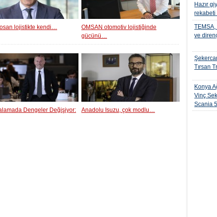
Hazır gi
rekabeti
TEMSA, t
osan lojistikte kendi…
OMSAN otomotiv lojistiğinde
ve diren
gücünü…
Şekercan
Tırsan Tr
Konya Ağ
Vinç Sek
Scania 
ralamada Dengeler Değişiyor:
Anadolu Isuzu, çok modlu…