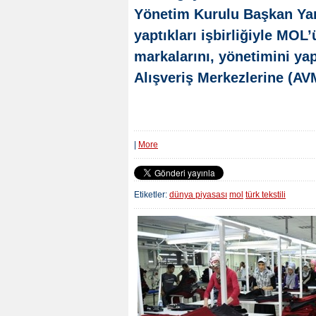
Yönetim Kurulu Başkan Yar
yaptıkları işbirliğiyle MOL
markalarını, yönetimini yap
Alışveriş Merkezlerine (AVM
|
More
Etiketler:
dünya piyasası
mol
türk tekstili