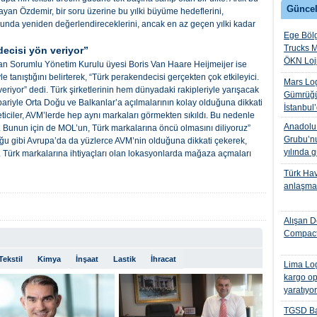
Güncel
ayan Özdemir, bir soru üzerine bu yılki büyüme hedeflerini,
cunda yeniden değerlendireceklerini, ancak en az geçen yılki kadar
Ege Bölg
Trucks M
ecisi yön veriyor”
ÖKN Lojis
 Sorumlu Yönetim Kurulu üyesi Boris Van Haare Heijmeijer ise
 tanıştığını belirterek, “Türk perakendecisi gerçekten çok etkileyici.
Mars Log
riyor” dedi. Türk şirketlerinin hem dünyadaki rakipleriyle yarışacak
Gümrüğü
ariyle Orta Doğu ve Balkanlar’a açılmalarının kolay olduğuna dikkati
İstanbul
iciler, AVM’lerde hep aynı markaları görmekten sıkıldı. Bu nedenle
Anadolu I
. Bunun için de MOL’un, Türk markalarına öncü olmasını diliyoruz”
Grubu’nu
uğu gibi Avrupa’da da yüzlerce AVM’nin olduğuna dikkati çekerek,
yılında 
or. Türk markalarına ihtiyaçları olan lokasyonlarda mağaza açmaları
Türk Hava
anlaşmas
Alışan D
Compact
Tekstil
Kimya
İnşaat
Lastik
İhracat
Lima Log
kargo op
yaratıyo
TGSD Ba