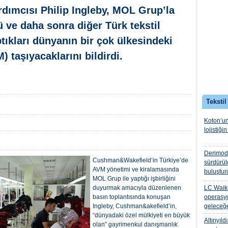
dımcısı Philip Ingleby, MOL Grup’la
’ü ve daha sonra diğer Türk tekstil
tıkları dünyanın bir çok ülkesindeki
) taşıyacaklarını bildirdi.
Tekstil
Koton’un
lojistiğin
Derimod, 
Cushman&Wakefield’in Türkiye’de
sürdürüle
AVM yönetimi ve kiralamasında
buluştur
MOL Grup ile yaptığı işbirliğini
duyurmak amacıyla düzenlenen
LC Waiki
basın toplantısında konuşan
operasyo
Ingleby, Cushman&akefield’in,
geleceğe
“dünyadaki özel mülkiyeti en büyük
Altınyıld
olan” gayrimenkul danışmanlık