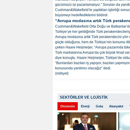
gücümüzü iyi pazarlamalıyız.” Soruları da yanıtl
Cushman&Wakefield’le yaptıkları işbirliği sonu
büyümeyi hedeflediklerini bildirdi.
“Avrupa modasına artık Türk perakend
Cushman&Wakefield Orta Doğu ve Balkanlar’dan
Türkiye’ye her geldiğinde Türk perakendecileriyle
Avrupa modasına artık Türk perakendecisi yön ve
güçte olduğuna, hem de Türkiye’nin konumu itib
çeken Haare Heijmeijer, “Avrupa pazarında tüket
Türk markalarına Avrupa’da çok büyük fırsat var
diye konuştu. Haare Heijmeijer, Türkiye’de old
“Bunlardan bazıları iş yapıyor, bazıları yapmıy
konusunda yardımcı olacağız” dedi.
(milliyet)
SEKTÖRLER VE LOJİSTİK
Otomotiv
Enerji
Gıda
Akaryakıt