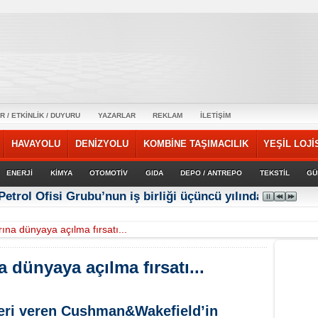
R / ETKİNLİK / DUYURU
YAZARLAR
REKLAM
İLETİŞİM
HAVAYOLU
DENİZYOLU
KOMBİNE TAŞIMACILIK
YEŞİL LOJİ
ENERJİ
KİMYA
OTOMOTİV
GIDA
DEPO / ANTREPO
TEKSTİL
GÜ
Petrol Ofisi Grubu’nun iş birliği üçüncü yılında güçlene
rına dünyaya açılma fırsatı...
a dünyaya açılma fırsatı...
leri veren Cushman&Wakefield’in