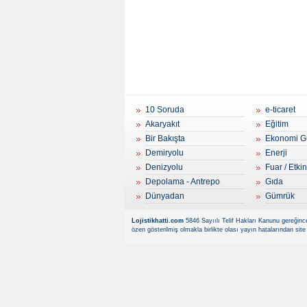
10 Soruda
e-ticaret
Akaryakıt
Eğitim
Bir Bakışta
Ekonomi G
Demiryolu
Enerji
Denizyolu
Fuar / Etkin
Depolama - Antrepo
Gıda
Dünyadan
Gümrük
Lojistikhatti.com
5846 Sayıılı Telif Hakları Kanunu gereğince
özen gösterilmiş olmakla birlikte olası yayın hatalarından site