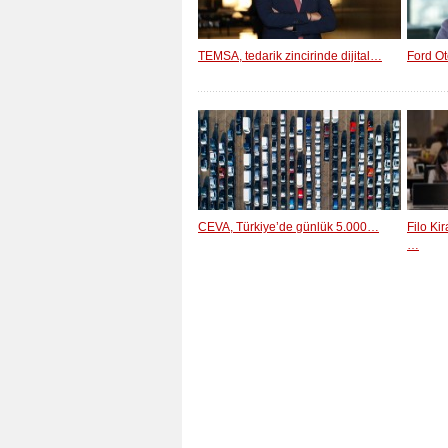
TEMSA, tedarik zincirinde dijital…
Ford Ot
CEVA, Türkiye’de günlük 5.000…
Filo Ki
…