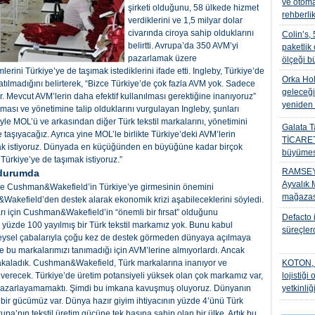
ve otom
şirketi olduğunu, 58 ülkede hizmet
rehberli
verdiklerini ve 1,5 milyar dolar
civarında ciroya sahip olduklarını
Colin’s,
belirtti. Avrupa’da 350 AVM’yi
paketlik 
pazarlamak üzere
ölçeği b
mlerini Türkiye’ye de taşımak istediklerini ifade etti. Ingleby, Türkiye’de
Orka Ho
ılmadığını belirterek, “Bizce Türkiye’de çok fazla AVM yok. Sadece
geleceğin
ar. Mevcut AVM’lerin daha efektif kullanılması gerektiğine inanıyoruz”
yeniden 
ması ve yönetimine talip olduklarını vurgulayan Ingleby, şunları
iyle MOL’ü ve arkasından diğer Türk tekstil markalarını, yönetimini
Galata T
taşıyacağız. Ayrıca yine MOL’le birlikte Türkiye’deki AVM’lerin
TİCARET 
ımak istiyoruz. Dünyada en küçüğünden en büyüğüne kadar birçok
büyümesi
Türkiye’ye de taşımak istiyoruz.”
RAMSEY, 
 durumda
Ayvalık 
e Cushman&Wakefield’in Türkiye’ye girmesinin önemini
mağazası
Wakefield’den destek alarak ekonomik krizi aşabileceklerini söyledi.
ı için Cushman&Wakefield’in “önemli bir fırsat” olduğunu
Defacto i
yüzde 100 yayılmış bir Türk tekstil markamız yok. Bunu kabul
süreçler
reysel çabalarıyla çoğu kez de destek görmeden dünyaya açılmaya
 bu markalarımızı tanımadığı için AVM’lerine almıyorlardı. Ancak
at yakaladık. Cushman&Wakefield, Türk markalarına inanıyor ve
KOTON, yu
 verecek. Türkiye’de üretim potansiyeli yüksek olan çok markamız var,
lojistiğ
pazarlayamamaktı. Şimdi bu imkana kavuşmuş oluyoruz. Dünyanın
yetkinliğ
 bir gücümüz var. Dünya hazır giyim ihtiyacının yüzde 4’ünü Türk
upa’nın tekstil üretim gücüne tek başına sahip olan bir ülke. Artık bu