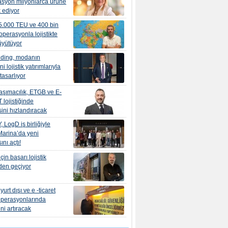
asyon milyonlarca ürüne
k ediyor
 5.000 TEU ve 400 bin
operasyonla lojistikte
üyütüyor
lding, modanın
i lojistik yatırımlarıyla
tasarlıyor
aşımacılık, ETGB ve E-
lojistiğinde
ni hızlandıracak
LogD iş birliğiyle
Marina’da yeni
nı açtı!
çin başarı lojistik
den geçiyor
rt dışı ve e -ticaret
i operasyonlarında
ini artıracak