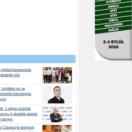
 global başarısında
 stratejik rolü
lojistikte hız ve
bilirliği teknolojiyle
uyor
ki, 1 milyar ürünlük
nunu 4 stratejik adımla
 taşıyor
ız Classics’te teknoloji