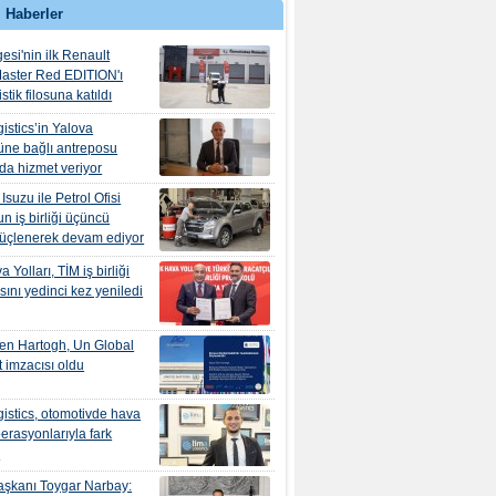
 Haberler
esi'nin ilk Renault
aster Red EDITION'ı
tik filosuna katıldı
istics’in Yalova
ne bağlı antreposu
’da hizmet veriyor
suzu ile Petrol Ofisi
n iş birliği üçüncü
güçlenerek devam ediyor
 Yolları, TİM iş birliği
ını yedinci kez yeniledi
en Hartogh, Un Global
 imzacısı oldu
istics, otomotivde hava
erasyonlarıyla fark
r
şkanı Toygar Narbay: