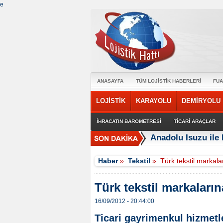
e
ANASAYFA
TÜM LOJİSTİK HABERLERİ
FUA
LOJİSTİK
KARAYOLU
DEMİRYOLU
İHRACATIN BAROMETRESİ
TİCARİ ARAÇLAR
Anadolu Isuzu ile 
Haber
»
Tekstil
»
Türk tekstil markala
Türk tekstil markaların
16/09/2012 - 20:44:00
Ticari gayrimenkul hizmet