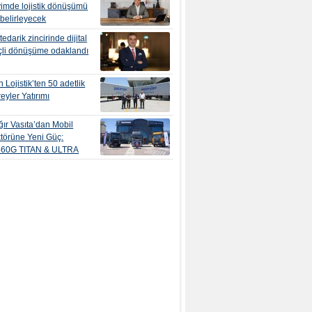
yimde lojistik dönüşümü
 belirleyecek
edarik zincirinde dijital
çli dönüşüme odaklandı
 Lojistik’ten 50 adetlik
eyler Yatırımı
ır Vasıta’dan Mobil
törüne Yeni Güç:
560G TITAN & ULTRA