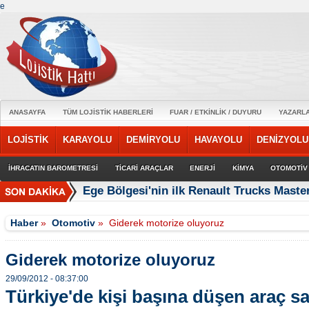
e
ANASAYFA
TÜM LOJİSTİK HABERLERİ
FUAR / ETKİNLİK / DUYURU
YAZARL
LOJİSTİK
KARAYOLU
DEMİRYOLU
HAVAYOLU
DENİZYOLU
İHRACATIN BAROMETRESİ
TİCARİ ARAÇLAR
ENERJİ
KİMYA
OTOMOTİV
Ege Bölgesi'nin ilk Renault Trucks Master
Haber
»
Otomotiv
»
Giderek motorize oluyoruz
Giderek motorize oluyoruz
29/09/2012 - 08:37:00
Türkiye'de kişi başına düşen araç sa