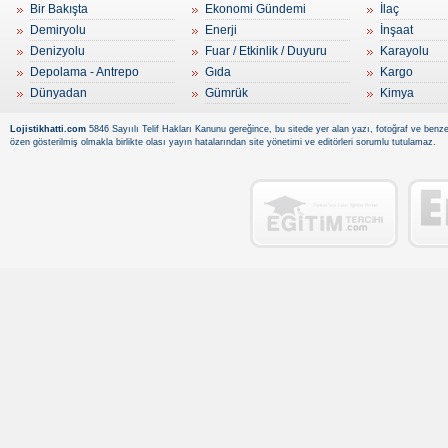
Bir Bakışta
Ekonomi Gündemi
İlaç
Demiryolu
Enerji
İnşaat
Denizyolu
Fuar / Etkinlik / Duyuru
Karayolu
Depolama - Antrepo
Gıda
Kargo
Dünyadan
Gümrük
Kimya
Lojistikhatti.com
5846 Sayıılı Telif Hakları Kanunu gereğince, bu sitede yer alan yazı, fotoğraf ve benzer
özen gösterilmiş olmakla birlikte olası yayın hatalarından site yönetimi ve editörleri sorumlu tutulamaz.