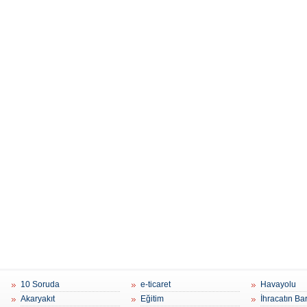
10 Soruda
e-ticaret
Havayolu
Akaryakıt
Eğitim
İhracatın Ba