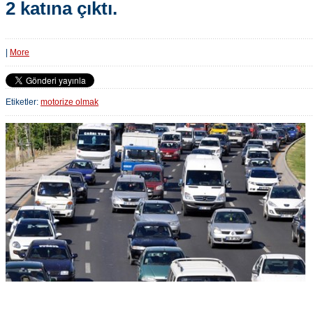
2 katına çıktı.
|
More
Etiketler:
motorize olmak