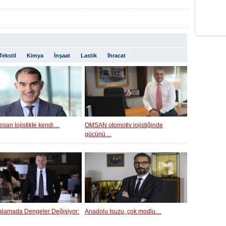
Tekstil
Kimya
İnşaat
Lastik
İhracat
osan lojistikte kendi…
OMSAN otomotiv lojistiğinde
gücünü…
ralamada Dengeler Değişiyor:
Anadolu Isuzu, çok modlu…