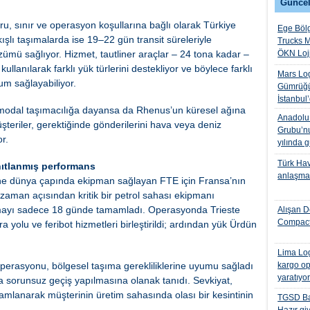
Güncel
, sınır ve operasyon koşullarına bağlı olarak Türkiye
Ege Bölg
ışlı taşımalarda ise 19–22 gün transit süreleriyle
Trucks M
özümü sağlıyor. Hizmet, tautliner araçlar – 24 tona kadar –
ÖKN Lojis
kullanılarak farklı yük türlerini destekliyor ve böylece farklı
Mars Log
um sağlayabiliyor.
Gümrüğü
İstanbul
timodal taşımacılığa dayansa da Rhenus’un küresel ağına
Anadolu I
teriler, gerektiğinde gönderilerini hava veya deniz
Grubu’nu
r.
yılında 
Türk Hava
nıtlanmış performans
anlaşmas
rüne dünya çapında ekipman sağlayan FTE için Fransa’nın
 zaman açısından kritik bir petrol sahası ekipmanı
ımayı sadece 18 günde tamamladı. Operasyonda Trieste
Alışan D
Compact
a yolu ve feribot hizmetleri birleştirildi; ardından yük Ürdün
Lima Log
 operasyonu, bölgesel taşıma gerekliliklerine uyumu sağladı
kargo op
yaratıyo
aca sorunsuz geçiş yapılmasına olanak tanıdı. Sevkiyat,
mamlanarak müşterinin üretim sahasında olası bir kesintinin
TGSD Ba