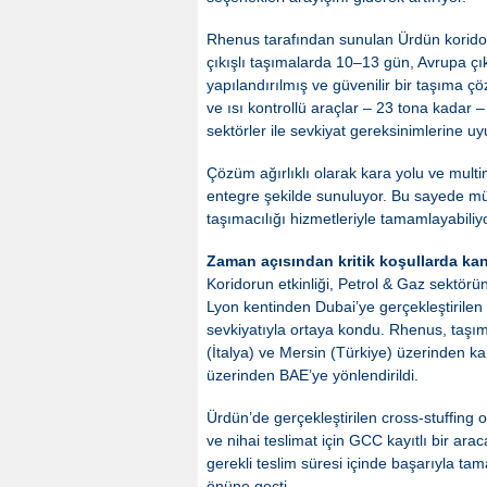
Rhenus tarafından sunulan Ürdün koridoru
çıkışlı taşımalarda 10–13 gün, Avrupa çık
yapılandırılmış ve güvenilir bir taşıma ç
ve ısı kontrollü araçlar – 23 tona kadar – 
sektörler ile sevkiyat gereksinimlerine uy
Çözüm ağırlıklı olarak kara yolu ve mul
entegre şekilde sunuluyor. Bu sayede müş
taşımacılığı hizmetleriyle tamamlayabiliyo
Zaman açısından kritik koşullarda ka
Koridorun etkinliği, Petrol & Gaz sektö
Lyon kentinden Dubai’ye gerçekleştirilen
sevkiyatıyla ortaya kondu. Rhenus, taş
(İtalya) ve Mersin (Türkiye) üzerinden kar
üzerinden BAE’ye yönlendirildi.
Ürdün’de gerçekleştirilen cross-stuffing
ve nihai teslimat için GCC kayıtlı bir ar
gerekli teslim süresi içinde başarıyla ta
önüne geçti.