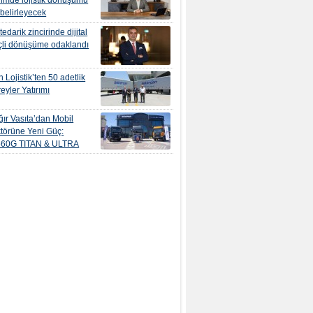
yimde lojistik dönüşümü
 belirleyecek
edarik zincirinde dijital
çli dönüşüme odaklandı
 Lojistik’ten 50 adetlik
eyler Yatırımı
ır Vasıta’dan Mobil
törüne Yeni Güç:
560G TITAN & ULTRA