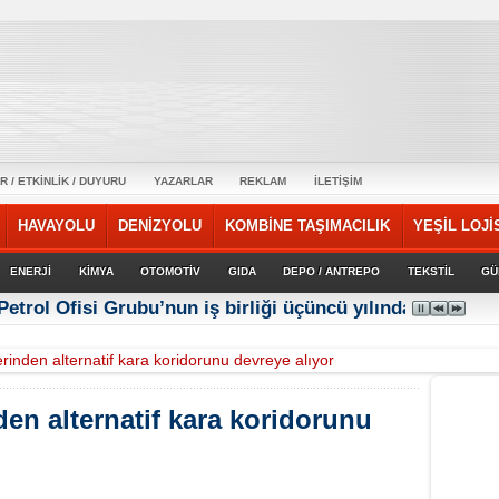
R / ETKİNLİK / DUYURU
YAZARLAR
REKLAM
İLETİŞİM
HAVAYOLU
DENİZYOLU
KOMBİNE TAŞIMACILIK
YEŞİL LOJİ
ENERJİ
KİMYA
OTOMOTİV
GIDA
DEPO / ANTREPO
TEKSTİL
GÜ
Petrol Ofisi Grubu’nun iş birliği üçüncü yılında güçlene
inden alternatif kara koridorunu devreye alıyor
en alternatif kara koridorunu