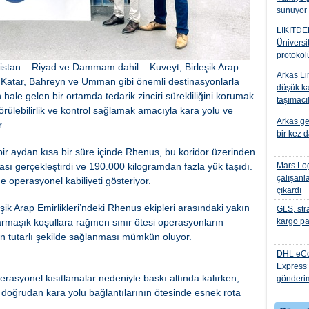
sunuyor
LİKİTDE
Üniversit
protokol
istan – Riyad ve Dammam dahil – Kuveyt, Birleşik Arap
Arkas Li
l – Katar, Bahreyn ve Umman gibi önemli destinasyonlarla
düşük ka
hale gelen bir ortamda tedarik zinciri sürekliliğini korumak
taşımacı
rülebilirlik ve kontrol sağlamak amacıyla kara yolu ve
Arkas ge
.
bir kez 
ir aydan kısa bir süre içinde Rhenus, bu koridor üzerinden
ası gerçekleştirdi ve 190.000 kilogramdan fazla yük taşıdı.
Mars Log
çalışanla
 operasyonel kabiliyeti gösteriyor.
çıkardı
şik Arap Emirlikleri’ndeki Rhenus ekipleri arasındaki yakın
GLS, stra
armaşık koşullara rağmen sınır ötesi operasyonların
kargo pa
in tutarlı şekilde sağlanması mümkün oluyor.
DHL eC
Express’t
operasyonel kısıtlamalar nedeniyle baskı altında kalırken,
gönderim 
e doğrudan kara yolu bağlantılarının ötesinde esnek rota