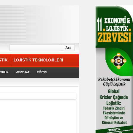
STİK
LOJİSTİK TEKNOLOJİLERİ
MRÜK
MEVZUAT
EĞİTİM
rek devam ediyor