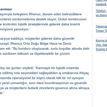
Hazır gi
rekabeti
ğlanması
TEMSA, t
laşımıyla birleştiren Rhenus, devam eden belirsizliklere
ve diren
incirlerini sürdürmelerine destek oluyor. Ürdün koridorunun
e kontrolün lojistik stratejilerinde giderek daha önemli
Şekercan
dönüşümü yansıtıyor.
Tırsan Tr
karşıya kaldıkça, müşteriler giderek daha güvenilir
Konya Ağ
hipurayil, Rhenus Orta Doğu Bölge Hava ve Deniz
Vinç Sek
m etti: “Bu koridoru oluşturarak, zorlu koşullar altında dahi
Scania 
 sürdüren istikrarlı ve ölçeklenebilir bir çözüm
 ise şunları söyledi: “Karmaşık bir lojistik ortamda
ine edilmiş rota seçenekleri sağlayabilen iş ortaklarına ihtiyaç
asında operasyonel bir köprü olarak kilit bir rol oynuyor.
 yerel uzmanlığın, sınır ötesi koordinasyonun ve güvenilir
ye ve müşterilerin tedarik zincirlerini güvence altına almaya
ir.”