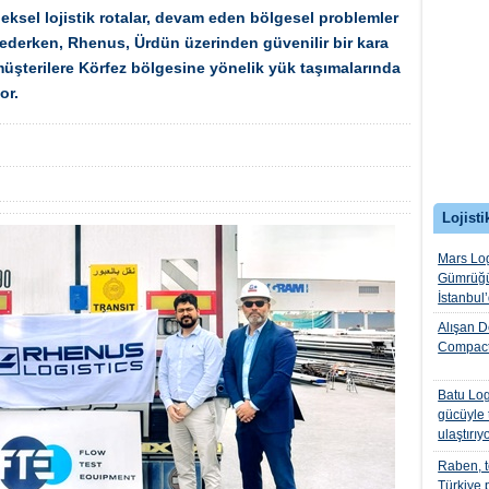
eksel lojistik rotalar, devam eden bölgesel problemler
derken, Rhenus, Ürdün üzerinden güvenilir bir kara
müşterilere Körfez bölgesine yönelik yük taşımalarında
or.
Lojisti
Mars Log
Gümrüğü
İstanbul
Alışan D
Compact
Batu Logi
gücüyle t
ulaştırıy
Raben, te
Türkiye 