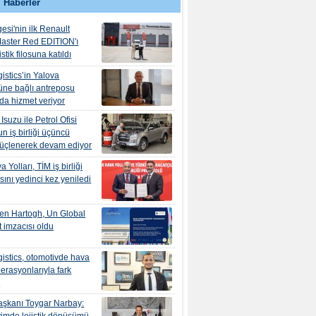
 Haberler
esi'nin ilk Renault
aster Red EDITION'ı
tik filosuna katıldı
istics’in Yalova
ne bağlı antreposu
’da hizmet veriyor
suzu ile Petrol Ofisi
n iş birliği üçüncü
güçlenerek devam ediyor
 Yolları, TİM iş birliği
ını yedinci kez yeniledi
en Hartogh, Un Global
 imzacısı oldu
istics, otomotivde hava
erasyonlarıyla fark
r
şkanı Toygar Narbay: