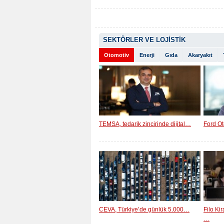
SEKTÖRLER VE LOJİSTİK
Otomotiv
Enerji
Gıda
Akaryakıt
TEMSA, tedarik zincirinde dijital…
Ford Ot
CEVA, Türkiye’de günlük 5.000…
Filo Ki
…