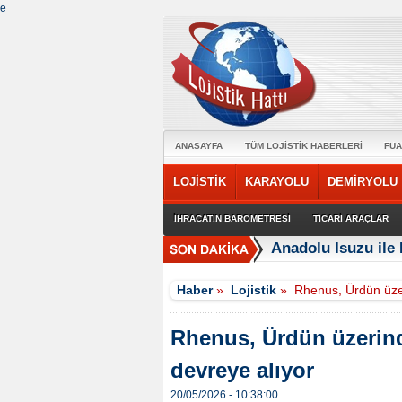
e
ANASAYFA
TÜM LOJİSTİK HABERLERİ
FUA
LOJİSTİK
KARAYOLU
DEMİRYOLU
İHRACATIN BAROMETRESİ
TİCARİ ARAÇLAR
Anadolu Isuzu ile 
Haber
»
Lojistik
»
Rhenus, Ürdün üzer
Rhenus, Ürdün üzerind
devreye alıyor
20/05/2026 - 10:38:00