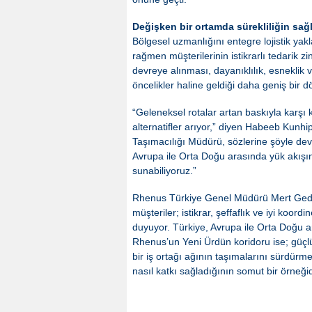
Değişken bir ortamda sürekliliğin sa
Bölgesel uzmanlığını entegre lojistik yak
rağmen müşterilerinin istikrarlı tedarik z
devreye alınması, dayanıklılık, esneklik v
öncelikler haline geldiği daha geniş bir 
“Geleneksel rotalar artan baskıyla karşı 
alternatifler arıyor,” diyen Habeeb Kun
Taşımacılığı Müdürü, sözlerine şöyle deva
Avrupa ile Orta Doğu arasında yük akışını
sunabiliyoruz.”
Rhenus Türkiye Genel Müdürü Mert Gedikçi
müşteriler; istikrar, şeffaflık ve iyi koord
duyuyor. Türkiye, Avrupa ile Orta Doğu ar
Rhenus’un Yeni Ürdün koridoru ise; güçlü
bir iş ortağı ağının taşımalarını sürdürme
nasıl katkı sağladığının somut bir örneğid