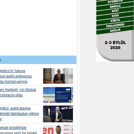
k
istics’in Yalova
ne bağlı antreposu
’da hizmet veriyor
en Hartogh, Un Global
 imzacısı oldu
stics, askılı taşıma
ekstili fabrikadan vitrine
or
kstil lojistiğinde
pazarına yeni bir model