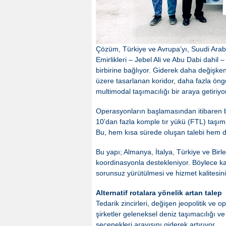
Çözüm, Türkiye ve Avrupa’yı, Suudi Arab
Emirlikleri – Jebel Ali ve Abu Dabi dahi
birbirine bağlıyor. Giderek daha değişken 
üzere tasarlanan koridor, daha fazla öngö
multimodal taşımacılığı bir araya getiriyor
Operasyonların başlamasından itibaren b
10’dan fazla komple tır yükü (FTL) taşım
Bu, hem kısa sürede oluşan talebi hem de
Bu yapı; Almanya, İtalya, Türkiye ve Birle
koordinasyonla destekleniyor. Böylece k
sorunsuz yürütülmesi ve hizmet kalitesin
Alternatif rotalara yönelik artan talep
Tedarik zincirleri, değişen jeopolitik ve 
şirketler geleneksel deniz taşımacılığı v
seçenekleri arayışını giderek artırıyor.