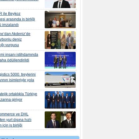
R ile Beykoz
esi arasında iş birliği
ü imzalandı
ne’dan Akdeniz’de
rbonlu deniz
lığı vurgusu
mi insanı istihdamında
daha ödüllendirildi
istics 5000. treylerini
rının isimleriyle yola
tejik ortaklıkla Türkiye
zarına giriyor
ommerce ve DHL
en yurt dışına hızlı
için iş birliği