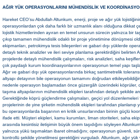
AĞIR YÜK OPERASYONLARINI MÜHENDİSLİK VE KOORDİNASY
Hareket CEO’su Abdullah Altunkum, enerji, proje ve ağır yük lojistiğinin 
operasyonlardan çok daha farklı bir uzmanlık alanı olduğuna dikkat ç
lojistik hizmetlerinden ayıran en temel unsurun sürecin yalnızca bir
çıkıp tamamen mühendislik odaklı bir proje yönetimine dönüşmesi oldu
ekipmanları, petrokimya tesis bileşenleri ve gabari dışı yüklerde op
detaylı teknik analizler ve ileri seviye planlama gerektirdiğini belirten
projelerde detaylı mühendislik çalışmaları, risk analizleri, saha keşifl
çok paydaşlı kurum koordinasyonlarının operasyonun temel yapı taşlar
Ağır ve gabari dışı yük operasyonlarında birkaç santimetrelik toleran
altyapı detayının bile operasyonun tamamını doğrudan etkileyebildiği
nedenle operasyon başlamadan önce güzergâh üzerindeki köprüler, dö
taşıma altyapılarının mühendislik ekipleri tarafından detaylı şekilde ana
Gerektiğinde köprü güçlendirme çalışmaları, geçici yol düzenlemeler
projelerinin de yine şirketin mühendislik ekipleri tarafından planlanıp y
bu operasyonlarda başarının en kritik unsurlarından birinin güçlü ko
ifade etti. Müşteri ekipleri, kamu kurumları, liman otoriteleri, saha ekip
arasında kesintisiz iletişimin büyük önem taşıdığını söyleyen Altunkum,
yalnızca yükü taşımaktan ibaret olmadığını; operasyonun güvenli, sür
kontrollü şekilde yönetilmesi gerektiğini vurguladı. Altunkum, ağır yük 