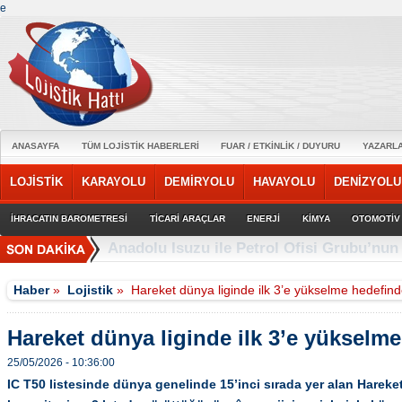
e
ANASAYFA
TÜM LOJİSTİK HABERLERİ
FUAR / ETKİNLİK / DUYURU
YAZARL
LOJİSTİK
KARAYOLU
DEMİRYOLU
HAVAYOLU
DENİZYOLU
İHRACATIN BAROMETRESİ
TİCARİ ARAÇLAR
ENERJİ
KİMYA
OTOMOTİV
Türk Hava Yolları, TİM iş birliği anlaşmas
Haber
»
Lojistik
»
Hareket dünya liginde ilk 3’e yükselme hedefin
Hareket dünya liginde ilk 3’e yükselm
25/05/2026 - 10:36:00
IC T50 listesinde dünya genelinde 15’inci sırada yer alan Hareke