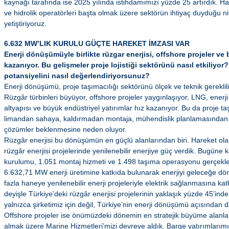
kaynağı tarafında ise 2025 yılında istihdamımızı yüzde 25 artırdık. H
ve hidrolik operatörleri başta olmak üzere sektörün ihtiyaç duyduğu nite
yetiştiriyoruz.
6.632 MW’LIK KURULU GÜÇTE HAREKET İMZASI VAR
Enerji dönüşümüyle birlikte rüzgar enerjisi, offshore projeler ve b
kazanıyor. Bu gelişmeler proje lojistiği sektörünü nasıl etkiliyor
potansiyelini nasıl değerlendiriyorsunuz?
Enerji dönüşümü, proje taşımacılığı sektörünü ölçek ve teknik gereklil
Rüzgâr türbinleri büyüyor, offshore projeler yaygınlaşıyor, LNG, enerji
altyapısı ve büyük endüstriyel yatırımlar hız kazanıyor. Bu da proje taş
limandan sahaya, kaldırmadan montaja, mühendislik planlamasından 
çözümler beklenmesine neden oluyor.
Rüzgâr enerjisi bu dönüşümün en güçlü alanlarından biri. Hareket ol
rüzgâr enerjisi projelerinde yenilenebilir enerjiye güç verdik. Bugüne 
kurulumu, 1.051 montaj hizmeti ve 1.498 taşıma operasyonu gerçekleşt
6.632,71 MW enerji üretimine katkıda bulunarak enerjiyi geleceğe d
fazla haneye yenilenebilir enerji projeleriyle elektrik sağlanmasına ka
deyişle Türkiye’deki rüzgâr enerjisi projelerinin yaklaşık yüzde 45’in
yalnızca şirketimiz için değil, Türkiye’nin enerji dönüşümü açısından d
Offshore projeler ise önümüzdeki dönemin en stratejik büyüme alanları
almak üzere Marine Hizmetleri’mizi devreye aldık. Barge yatırımlarımı