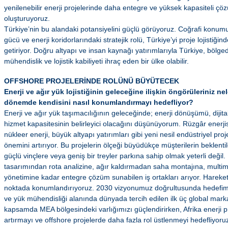
yenilenebilir enerji projelerinde daha entegre ve yüksek kapasiteli çö
oluşturuyoruz.
Türkiye’nin bu alandaki potansiyelini güçlü görüyoruz. Coğrafi konumu
gücü ve enerji koridorlarındaki stratejik rolü, Türkiye’yi proje lojistiği
getiriyor. Doğru altyapı ve insan kaynağı yatırımlarıyla Türkiye, bölg
mühendislik ve lojistik kabiliyeti ihraç eden bir ülke olabilir.
OFFSHORE PROJELERİNDE ROLÜNÜ BÜYÜTECEK
Enerji ve ağır yük lojistiğinin geleceğine ilişkin öngörüleriniz 
dönemde kendisini nasıl konumlandırmayı hedefliyor?
Enerji ve ağır yük taşımacılığının geleceğinde; enerji dönüşümü, dijit
hizmet kapasitesinin belirleyici olacağını düşünüyorum. Rüzgâr enerjis
nükleer enerji, büyük altyapı yatırımları gibi yeni nesil endüstriyel pro
önemini artırıyor. Bu projelerin ölçeği büyüdükçe müşterilerin beklentil
güçlü vinçlere veya geniş bir treyler parkına sahip olmak yeterli değil.
tasarımından rota analizine, ağır kaldırmadan saha montajına, multimo
yönetimine kadar entegre çözüm sunabilen iş ortakları arıyor. Hareke
noktada konumlandırıyoruz. 2030 vizyonumuz doğrultusunda hedefimiz,
ve yük mühendisliği alanında dünyada tercih edilen ilk üç global mark
kapsamda MEA bölgesindeki varlığımızı güçlendirirken, Afrika enerji p
artırmayı ve offshore projelerde daha fazla rol üstlenmeyi hedefliyoru