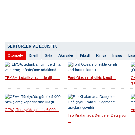
SEKTÖRLER VE LOJİSTİK
Otomotiv
Enerji
Gıda
Akaryakıt
Tekstil
Kimya
İnşaat
Last
TEMSA, tedarik zincirinde dijital…
Ford Otosan lojistikte kendi…
OM
g
CEVA, Türkiye’de günlük 5.000…
An
Filo Kiralamada Dengeler Değişiyor:
…