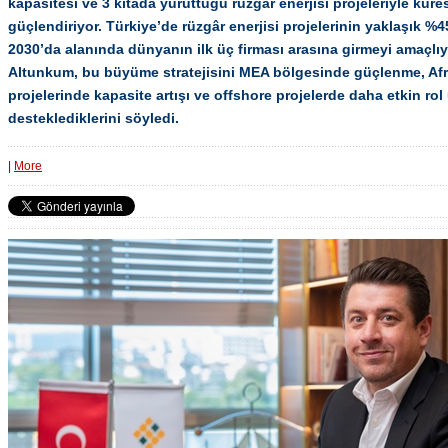
kapasitesi ve 3 kıtada yürüttüğü rüzgâr enerjisi projeleriyle kü
güçlendiriyor. Türkiye’de rüzgâr enerjisi projelerinin yaklaşık %45
2030’da alanında dünyanın ilk üç firması arasına girmeyi amaçlı
Altunkum, bu büyüme stratejisini MEA bölgesinde güçlenme, Afri
projelerinde kapasite artışı ve offshore projelerde daha etkin rol
desteklediklerini söyledi.
|
More