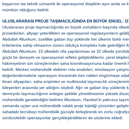
başarının ise teknik uzmanlık ile operasyonel disiplinin aynı anda ve 
mümkün olduğunu belirtti.
ULUSLARARASI PROJE TAŞIMACILIĞINDA EN BÜYÜK ENGEL: İZİ
Uluslararası proje taşımacılığında en büyük zorlukların başında ülked
prosedürleri, altyapı yeterlilikleri ve operasyonel regülasyonların geld
Abdullah Altunkum, özellikle gabari dışı yüklerde her ülkenin farklı m
kriterlerine sahip olmasının süreci oldukça kompleks hale getirdiğini i
Abdullah Altunkum, 15 ülkedeki ofis yapılanması ve 32 ülkede yürütü
güçlü bir deneyim ve operasyonel refleks geliştirdiklerini, yerel ekiple
hâkimiyetinin izin süreçlerinden saha koordinasyonuna kadar önemli h
belirtti. Merkez mühendislik ekibinin rota analizleri, simülasyon çalışm
değerlendirmelerle operasyon öncesinde tüm riskleri öngörmeye odak
liman altyapıları, saha erişimleri ve multimodal taşımacılık süreçlerini
bileşenleri arasında yer aldığını söyledi. Ağır ve gabari dışı yüklerd
demiryolu taşımacılığının entegre şekilde yönetilmesinin yüksek düz
mühendislik gerektirdiğini belirten Altunkum, Hareket’in yalnızca taşı
zamanda uçtan uca mühendislik odaklı proje lojistiği çözümleri geliştir
sahadaki tecrübeyi mühendislik gücüyle birleştirerek en zorlu coğrafy
sürdürülebilir operasyonlar gerçekleştirdiklerini de sözlerine ekledi.