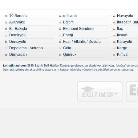
10 Soruda
e-ticaret
Havayolu
Akaryakıt
Eğitim
İhracatın Ba
Bir Bakışta
Ekonomi Gündemi
İlaç
Demiryolu
Enerji
İnşaat
Denizyolu
Fuar / Etkinlik / Duyuru
Karayolu
Depolama - Antrepo
Gıda
Kargo
Dünyadan
Gümrük
Kimya
Lojistikhatti.com
5846 Sayıılı Telif Hakları Kanunu gereğince, bu sitede yer alan yazı, fotoğraf ve benzer
özen gösterilmiş olmakla birlikte olası yayın hatalarından site yönetimi ve editörleri sorumlu tutulamaz.