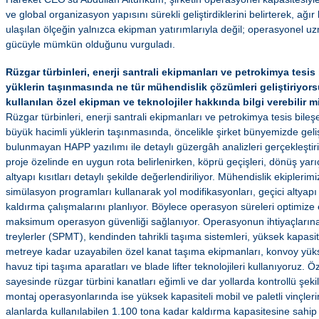
ve global organizasyon yapısını sürekli geliştirdiklerini belirterek, ağır
ulaşılan ölçeğin yalnızca ekipman yatırımlarıyla değil; operasyonel u
gücüyle mümkün olduğunu vurguladı.
Rüzgar türbinleri, enerji santrali ekipmanları ve petrokimya tesis 
yüklerin taşınmasında ne tür mühendislik çözümleri geliştiriyo
kullanılan özel ekipman ve teknolojiler hakkında bilgi verebilir m
Rüzgar türbinleri, enerji santrali ekipmanları ve petrokimya tesis bileşe
büyük hacimli yüklerin taşınmasında, öncelikle şirket bünyemizde geli
bulunmayan HAPP yazılımı ile detaylı güzergâh analizleri gerçekleşti
proje özelinde en uygun rota belirlenirken, köprü geçişleri, dönüş yarıç
altyapı kısıtları detaylı şekilde değerlendiriliyor. Mühendislik ekiplerimi
simülasyon programları kullanarak yol modifikasyonları, geçici altyap
kaldırma çalışmalarını planlıyor. Böylece operasyon süreleri optimize e
maksimum operasyon güvenliği sağlanıyor. Operasyonun ihtiyaçlarına
treylerler (SPMT), kendinden tahrikli taşıma sistemleri, yüksek kapasite
metreye kadar uzayabilen özel kanat taşıma ekipmanları, konvoy yüks
havuz tipi taşıma aparatları ve blade lifter teknolojileri kullanıyoruz. Öz
sayesinde rüzgar türbini kanatları eğimli ve dar yollarda kontrollü şeki
montaj operasyonlarında ise yüksek kapasiteli mobil ve paletli vinçleri
alanlarda kullanılabilen 1.100 tona kadar kaldırma kapasitesine sahip