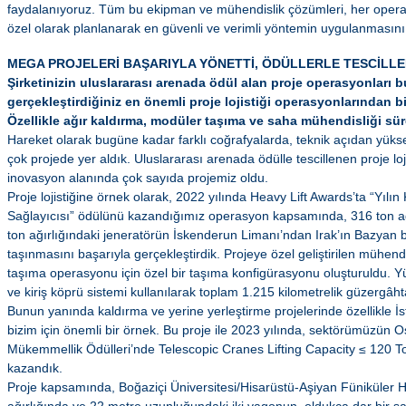
faydalanıyoruz. Tüm bu ekipman ve mühendislik çözümleri, her oper
özel olarak planlanarak en güvenli ve verimli yöntemin uygulanmasını 
MEGA PROJELERİ BAŞARIYLA YÖNETTİ, ÖDÜLLERLE TESCİLLE
Şirketinizin uluslararası arenada ödül alan proje operasyonları
gerçekleştirdiğiniz en önemli proje lojistiği operasyonlarından bi
Özellikle ağır kaldırma, modüler taşıma ve saha mühendisliği süre
Hareket olarak bugüne kadar farklı coğrafyalarda, teknik açıdan yüks
çok projede yer aldık. Uluslararası arenada ödülle tescillenen proje loj
inovasyon alanında çok sayıda projemiz oldu.
Proje lojistiğine örnek olarak, 2022 yılında Heavy Lift Awards’ta “Yılın
Sağlayıcısı” ödülünü kazandığımız operasyon kapsamında, 316 ton ağır
ton ağırlığındaki jeneratörün İskenderun Limanı’ndan Irak’ın Bazyan b
taşınmasını başarıyla gerçekleştirdik. Projeye özel geliştirilen mühend
taşıma operasyonu için özel bir taşıma konfigürasyonu oluşturuldu. Yükle
ve kiriş köprü sistemi kullanılarak toplam 1.215 kilometrelik güzergâht
Bunun yanında kaldırma ve yerine yerleştirme projelerinde özellikle İs
bizim için önemli bir örnek. Bu proje ile 2023 yılında, sektörümüzün O
Mükemmellik Ödülleri’nde Telescopic Cranes Lifting Capacity ≤ 120 T
kazandık.
Proje kapsamında, Boğaziçi Üniversitesi/Hisarüstü-Aşiyan Füniküler Hat