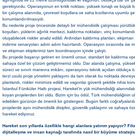
ağırlığında ve 22 metre uzunluğundaki iki vagonun, oldukça dar bir şaft
gerekiyordu. Operasyonun en kritik noktası, yüksek tonajlı ve büyük bo
bir çalışma alanında, çevresel koşullara ve saha kısıtlarına uyumlu ş
konumlandırılmasıydı.
Bu nedenle proje öncesinde detaylı bir mühendislik çalışması yürüttük.
koşulları, yüklerin ağırlık merkezi, kaldırma noktaları, vinç konumla
oluşabilecek riskler analiz edildi. Ardından kaldırma planları, ekipman
indirme senaryoları adım adım hazırlandı. Operasyon sırasında ise mü
ve ekipman ekiplerimiz tam koordinasyon içinde çalıştı.
Bu projede başarıyı getiren en önemli unsur, standart bir kaldırma 
sahaya özel bir çözüm geliştirmemiz oldu. Dar alanda çalışma, yüksek
süreci ve sınırlı manevra imkânı, operasyonu teknik açıdan oldukça öz
terzi usulü proje yönetimi yaklaşımı da tam olarak bu noktada devre
planlandı, riskler minimize edildi ve vagonlar güvenli şekilde nihai konu
İstanbul Füniküler Hattı projesi, Hareket’in yük mühendisliği alanındaki
koyan projelerden biri oldu. Bizim için bu ödül, Türk mühendisliğinin u
edebilen gücünün de önemli bir göstergesi. Bugün farklı coğrafyalar
projelerde aynı mühendislik disiplini, güvenlik yaklaşımı ve sahaya öz
hareket ediyoruz.
Hareket son yıllarda özellikle hangi alanlara yatırım yapıyor? Fil
dijitalleşme ve insan kaynağı tarafında nasıl bir büyüme stratejis