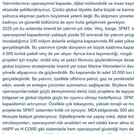
Yatırımlarımızı operasyonel kapasite, dijital mühendislik ve insan ka
eksende şekillendiriyoruz. Çünkü global ölçekte daha büyük ve karmaş
yalnızca ekipman parkını büyütmek yeterli değil. Bu ekipmanı yönetece
kadroyu ve güvenlik kültürünü de aynı hızla geliştirmek gerekiyor.
2025 yılı bu anlamda önemli bir yatırım yılı oldu. Vinç, barge, SPMT, tr
operasyonel kapasitemizi yaklaşık yüzde 50 artıracak bir yatırım prog
imzaladığımız 100 milyon dolarlık anlaşma kapsamında 88 adet yüksek 
gerçekleştirdik. Bu yatırımın içinde dünyanın en büyük kaldırma kapasit
4.000 tonluk paletli vinç de yer alıyor. Ayrıca kara taşımacılığı, rüzgâr
projeleri için treyler, mobil vinç ve çekici filomuzu güçlendirmeye de
global büyüme stratejimizde önemli yer tutan Marine Hizmetleri’ni dev
yönelik altyapımızı da güçlendirdik. Bu kapsamda iki adet 10.000 ton k
gerçekleştirdik. Bu yatırım, özellikle offshore petrol, gaz ve yenilenebi
etkin, esnek ve entegre çözümler sunmamızı sağlayacak. Böylece Har
operasyonlarındaki güçlü deneyimimizi deniz üstü projelere de taşıya
bölgesel ve global ölçekte güçlü bir oyuncu olmayı hedefliyoruz. SPM
kapasitemizi artırıyoruz. Özellikle çok lokasyonlu, yüksek tonajlı ve 
projelerde SPMT sistemleri kritik rol oynuyor. MEA bölgesinde 300 aks
filosuyla faaliyet gösteriyoruz. Dijitalleşmede ise yapay zekâ, dijital iki
simülasyonları, operasyonel risk analizleri ve veri odaklı karar alma sü
HAPP ve H-CORE gibi sistemlerle hem operasyonel güvenliği hem de ver