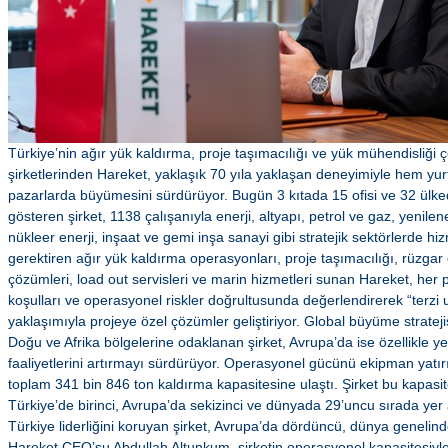
Türkiye’nin ağır yük kaldırma, proje taşımacılığı ve yük mühendisliği 
şirketlerinden Hareket, yaklaşık 70 yıla yaklaşan deneyimiyle hem yur
pazarlarda büyümesini sürdürüyor. Bugün 3 kıtada 15 ofisi ve 32 ülked
gösteren şirket, 1138 çalışanıyla enerji, altyapı, petrol ve gaz, yenilene
nükleer enerji, inşaat ve gemi inşa sanayi gibi stratejik sektörlerde hi
gerektiren ağır yük kaldırma operasyonları, proje taşımacılığı, rüzgar 
çözümleri, load out servisleri ve marin hizmetleri sunan Hareket, her pr
koşulları ve operasyonel riskler doğrultusunda değerlendirerek “terzi 
yaklaşımıyla projeye özel çözümler geliştiriyor. Global büyüme strate
Doğu ve Afrika bölgelerine odaklanan şirket, Avrupa’da ise özellikle yen
faaliyetlerini artırmayı sürdürüyor. Operasyonel gücünü ekipman yatır
toplam 341 bin 846 ton kaldırma kapasitesine ulaştı. Şirket bu kapasit
Türkiye’de birinci, Avrupa’da sekizinci ve dünyada 29’uncu sırada yer a
Türkiye liderliğini koruyan şirket, Avrupa’da dördüncü, dünya genelinde
Hareket CEO’su Abdullah Altunkum, şirketin operasyonel kapasitesiyle 