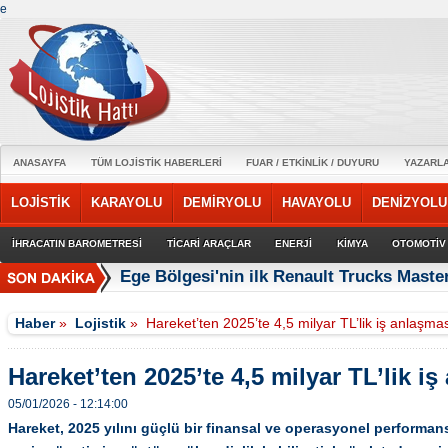
e
ANASAYFA
TÜM LOJİSTİK HABERLERİ
FUAR / ETKİNLİK / DUYURU
YAZARL
LOJİSTİK
KARAYOLU
DEMİRYOLU
HAVAYOLU
DENİZYOLU
İHRACATIN BAROMETRESİ
TİCARİ ARAÇLAR
ENERJİ
KİMYA
OTOMOTİV
Ege Bölgesi'nin ilk Renault Trucks Master
Haber
»
Lojistik
»
Hareket’ten 2025’te 4,5 milyar TL’lik iş anlaşma
Hareket’ten 2025’te 4,5 milyar TL’lik i
05/01/2026 - 12:14:00
Hareket, 2025 yılını güçlü bir finansal ve operasyonel performan