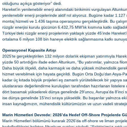
olduğunu açıkça gösteriyor” dedi.
Hareket’in yenilenebilir enerji alanındaki birikimini vurgulayan Altunk
yenilenebilir enerji projelerinde aktif rol alıyoruz. Bugüne kadar 1.127
montaj hizmeti ve 1.436 taşıma operasyonu gerçekleştirdik. Bu çalışm
rüzgâr enerjisi kurulu gücünün 6.432,75 MW’lık kısmına katkı sağladık
Türkiye’deki rüzgâr enerji projelerinin yaklaşık yüzde 45’inde Hareket
ortalama 6 milyon 108 bin haneye elektrik sağlanmasına katkı sunuyo
Operasyonel Kapasite Artışı
2025’te gerçekleştirilen 132 milyon dolarlık ekipman yatırımıyla Harek
yüzde 50 artırdığını ifade eden Altunkum, “Bu yatırımlar, yalnızca fil
Daha büyük ölçekli, daha karmaşık ve daha yüksek mühendislik gerek
hizmet verebilmek için hayata geçirildi. Bugün Orta Doğu’dan Asya-Pas
kadar üç kıtada büyük projeleri eş zamanlı yürütebilecek bir yapıya 
uluslararası değerlendirme kuruluşları tarafından hazırlanan listelere 
dört basamak yükselerek dünya genelinde 29’uncu, Avrupa’da 8’inci sır
ise dünya genelinde 15’inci sıraya yükseldik. Bu başarılar yalnızca eki
insan kaynağımızın, mühendislik kültürümüzün ve uzun vadeli stratejim
Marin Hizmetleri Devrede: 2026’da Hedef Off-Shore Projelerde 
Marin Hizmetleri bölümünü kurarak 2026’da off-shore ve liman proje
hedeflediklerini belirten Altunkum şunları söyledi: “Sektörümüz artık 