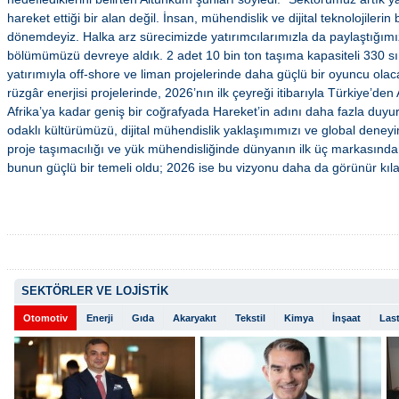
hareket ettiği bir alan değil. İnsan, mühendislik ve dijital teknolojilerin 
dönemdeyiz. Halka arz sürecimizde yatırımcılarımızla da paylaştığımı
bölümümüzü devreye aldık. 2 adet 10 bin ton taşıma kapasiteli 330 sın
yatırımıyla off-shore ve liman projelerinde daha güçlü bir oyuncu olaca
rüzgâr enerjisi projelerinde, 2026’nın ilk çeyreği itibarıyla Türkiye’d
Afrika’ya kadar geniş bir coğrafyada Hareket’in adını daha fazla duyu
odaklı kültürümüzü, dijital mühendislik yaklaşımımızı ve global deneyim
proje taşımacılığı ve yük mühendisliğinde dünyanın ilk üç markasından
bunun güçlü bir temeli oldu; 2026 ise bu vizyonu daha da görünür kılac
SEKTÖRLER VE LOJİSTİK
Otomotiv
Enerji
Gıda
Akaryakıt
Tekstil
Kimya
İnşaat
Last