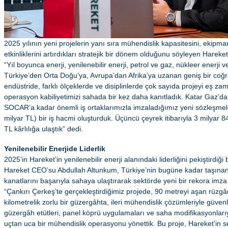
2025 yılının yeni projelerin yanı sıra mühendislik kapasitesini, ekip
etkinliklerini artırdıkları stratejik bir dönem olduğunu söyleyen Hare
“Yıl boyunca enerji, yenilenebilir enerji, petrol ve gaz, nükleer enerji v
Türkiye’den Orta Doğu’ya, Avrupa’dan Afrika’ya uzanan geniş bir coğrafy
endüstride, farklı ölçeklerde ve disiplinlerde çok sayıda projeyi eş za
operasyon kabiliyetimizi sahada bir kez daha kanıtladık. Katar Gaz’d
SOCAR’a kadar önemli iş ortaklarımızla imzaladığımız yeni sözleşmele
milyar TL) bir iş hacmi oluşturduk. Üçüncü çeyrek itibarıyla 3 milyar 
TL kârlılığa ulaştık” dedi.
Yenilenebilir Enerjide Liderlik
2025’in Hareket’in yenilenebilir enerji alanındaki liderliğini pekiştirdiği 
Hareket CEO’su Abdullah Altunkum, Türkiye’nin bugüne kadar taşınan
kanatlarını başarıyla sahaya ulaştırarak sektörde yeni bir rekora imza a
“Çankırı Çerkeş’te gerçekleştirdiğimiz projede, 90 metreyi aşan rüzgâr
kilometrelik zorlu bir güzergâhta, ileri mühendislik çözümleriyle güvenl
güzergâh etütleri, panel köprü uygulamaları ve saha modifikasyonlarıyl
uçtan uca bir mühendislik operasyonu yönettik. Bu proje, Hareket’in 