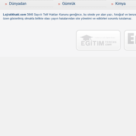
Dünyadan
Gümrük
Kimya
Lojistikhatti.com
5846 Sayıılı Telif Hakları Kanunu gereğince, bu sitede yer alan yazı, fotoğraf ve benzer
özen gösterilmiş olmakla birlikte olası yayın hatalarından site yönetimi ve editörleri sorumlu tutulamaz.