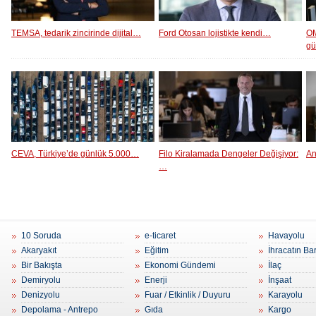
TEMSA, tedarik zincirinde dijital…
Ford Otosan lojistikte kendi…
OM
g
CEVA, Türkiye’de günlük 5.000…
Filo Kiralamada Dengeler Değişiyor:
An
…
10 Soruda
e-ticaret
Havayolu
Akaryakıt
Eğitim
İhracatın Ba
Bir Bakışta
Ekonomi Gündemi
İlaç
Demiryolu
Enerji
İnşaat
Denizyolu
Fuar / Etkinlik / Duyuru
Karayolu
Depolama - Antrepo
Gıda
Kargo