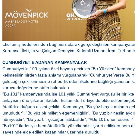
Ekol’ün iş hedeflerinden bağımsız olarak gerçekleştirilen kampanyal
Kurumsal İletişim ve Çalışan Deneyimi Kıdemli Uzmanı İrem Turhan te
CUMHURİYET’E ADANAN KAMPANYALAR
Cumhuriyet’in 100. yılına özel hayata geçirilen “Bu Yüz’den” kampany
kelimesinin birden fazla anlamı vurgulanarak “Cumhuriyet Varsa Bu Yüz
geleceğin şekillenmesine rehberlik eden ilkelerine bağlılığı yansıta
kurucu değerlerine atıfta bulunuldu.
“Bu 101” kampanyasında ise 101 yıllık Cumhuriyet vurgusu ile birlikt
anlayışını öne çıkaran ifadeler kullanıldı. Türkiye’de elde edilen bir
Atatürk olduğuna dikkat çekildi. Kampanya, “Bu yüz birçok anlama geli
umududur”, “Bu yüz bir milletin egemenliğidir”, “Bu yüz bir neslin aydın
hürriyetidir”, “Bu yüz bir çocuğun istikbalidir”, ”#Bu 101 onun eseridir”
“Bu101” ifadesiyle hem Atatürk’ün yüzü/kendisi işaret edilirken hem de
sayesinde elde edilen kazanımlar üzerinde duruldu.