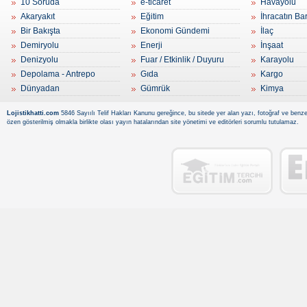
10 Soruda
e-ticaret
Havayolu
Akaryakıt
Eğitim
İhracatın Ba
Bir Bakışta
Ekonomi Gündemi
İlaç
Demiryolu
Enerji
İnşaat
Denizyolu
Fuar / Etkinlik / Duyuru
Karayolu
Depolama - Antrepo
Gıda
Kargo
Dünyadan
Gümrük
Kimya
Lojistikhatti.com
5846 Sayıılı Telif Hakları Kanunu gereğince, bu sitede yer alan yazı, fotoğraf ve benzer
özen gösterilmiş olmakla birlikte olası yayın hatalarından site yönetimi ve editörleri sorumlu tutulamaz.