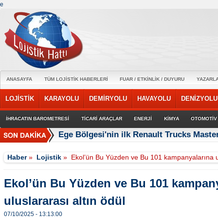
e
ANASAYFA
TÜM LOJİSTİK HABERLERİ
FUAR / ETKİNLİK / DUYURU
YAZARL
LOJİSTİK
KARAYOLU
DEMİRYOLU
HAVAYOLU
DENİZYOLU
İHRACATIN BAROMETRESİ
TİCARİ ARAÇLAR
ENERJİ
KİMYA
OTOMOTİV
Ege Bölgesi'nin ilk Renault Trucks Master
Haber
»
Lojistik
»
Ekol’ün Bu Yüzden ve Bu 101 kampanyalarına ulu
Ekol’ün Bu Yüzden ve Bu 101 kampany
uluslararası altın ödül
07/10/2025 - 13:13:00