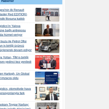
 Haberler
esi'nin ilk Renault
aster Red EDITION'ı
tik filosuna katıldı
istics’in Yalova
ne bağlı antreposu
’da hizmet veriyor
suzu ile Petrol Ofisi
n iş birliği üçüncü
güçlenerek devam ediyor
 Yolları, TİM iş birliği
ını yedinci kez yeniledi
en Hartogh, Un Global
 imzacısı oldu
istics, otomotivde hava
erasyonlarıyla fark
r
şkanı Toygar Narbay: