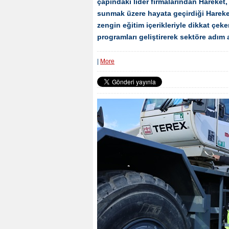
çapındaki lider firmalarından Hareket,
sunmak üzere hayata geçirdiği Hareket
zengin eğitim içerikleriyle dikkat çek
programları geliştirerek sektöre adım 
|
More