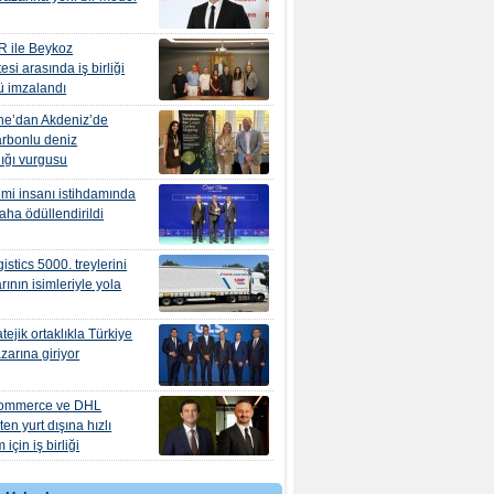
R ile Beykoz
esi arasında iş birliği
ü imzalandı
ne’dan Akdeniz’de
rbonlu deniz
lığı vurgusu
mi insanı istihdamında
daha ödüllendirildi
istics 5000. treylerini
rının isimleriyle yola
tejik ortaklıkla Türkiye
zarına giriyor
ommerce ve DHL
en yurt dışına hızlı
için iş birliği