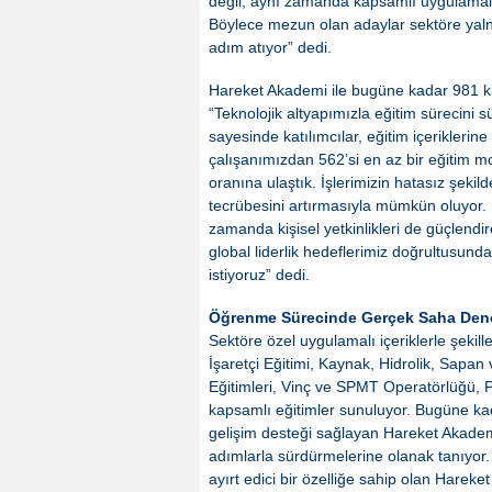
değil, aynı zamanda kapsamlı uygulamal
Böylece mezun olan adaylar sektöre yaln
adım atıyor” dedi.
Hareket Akademi ile bugüne kadar 981 kiş
“Teknolojik altyapımızla eğitim sürecini s
sayesinde katılımcılar, eğitim içeriklerin
çalışanımızdan 562’si en az bir eğitim 
oranına ulaştık. İşlerimizin hatasız şekil
tecrübesini artırmasıyla mümkün oluyor.
zamanda kişisel yetkinlikleri de güçlendi
global liderlik hedeflerimiz doğrultusu
istiyoruz” dedi.
Öğrenme Sürecinde Gerçek Saha Den
Sektöre özel uygulamalı içeriklerle şeki
İşaretçi Eğitimi, Kaynak, Hidrolik, Sapa
Eğitimleri, Vinç ve SPMT Operatörlüğü, 
kapsamlı eğitimler sunuluyor. Bugüne kada
gelişim desteği sağlayan Hareket Akademi
adımlarla sürdürmelerine olanak tanıyor
ayırt edici bir özelliğe sahip olan Hareke