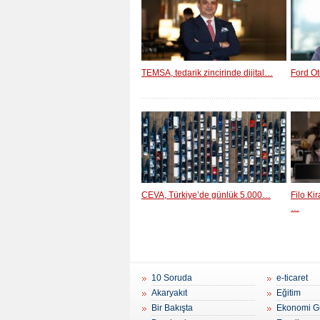
TEMSA, tedarik zincirinde dijital…
Ford Ot
CEVA, Türkiye’de günlük 5.000…
Filo Ki
…
10 Soruda
e-ticaret
Akaryakıt
Eğitim
Bir Bakışta
Ekonomi G