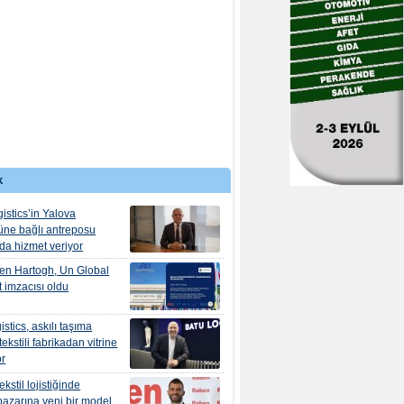
k
istics’in Yalova
ne bağlı antreposu
’da hizmet veriyor
en Hartogh, Un Global
 imzacısı oldu
stics, askılı taşıma
ekstili fabrikadan vitrine
or
kstil lojistiğinde
pazarına yeni bir model