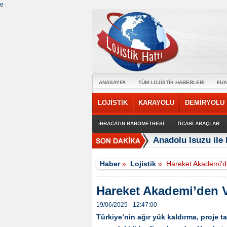
e
ANASAYFA
TÜM LOJİSTİK HABERLERİ
FUA
LOJİSTİK
KARAYOLU
DEMİRYOLU
İHRACATIN BAROMETRESİ
TİCARİ ARAÇLAR
Anadolu Isuzu ile 
Haber
»
Lojistik
»
Hareket Akademi’d
Hareket Akademi’den 
19/06/2025 - 12:47:00
Türkiye’nin ağır yük kaldırma, proje 