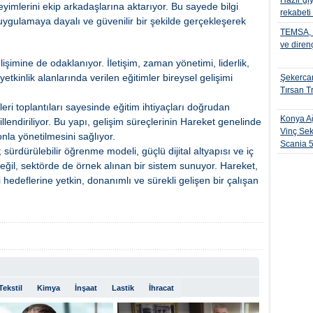
Hazır gi
eyimlerini ekip arkadaşlarına aktarıyor. Bu sayede bilgi
rekabeti
 uygulamaya dayalı ve güvenilir bir şekilde gerçekleşerek
TEMSA, t
ve diren
lişimine de odaklanıyor. İletişim, zaman yönetimi, liderlik,
tkinlik alanlarında verilen eğitimler bireysel gelişimi
Şekercan
Tırsan Tr
ri toplantıları sayesinde eğitim ihtiyaçları doğrudan
Konya Ağ
killendiriliyor. Bu yapı, gelişim süreçlerinin Hareket genelinde
Vinç Sek
onla yönetilmesini sağlıyor.
Scania 
ürdürülebilir öğrenme modeli, güçlü dijital altyapısı ve iç
değil, sektörde de örnek alınan bir sistem sunuyor. Hareket,
edeflerine yetkin, donanımlı ve sürekli gelişen bir çalışan
Tekstil
Kimya
İnşaat
Lastik
İhracat