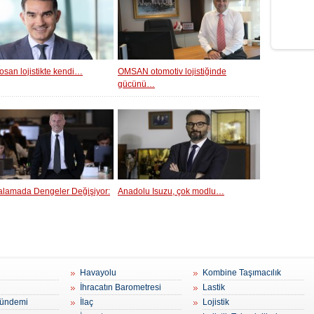
osan lojistikte kendi…
OMSAN otomotiv lojistiğinde
gücünü…
ralamada Dengeler Değişiyor:
Anadolu Isuzu, çok modlu…
Havayolu
Kombine Taşımacılık
İhracatın Barometresi
Lastik
ündemi
İlaç
Lojistik