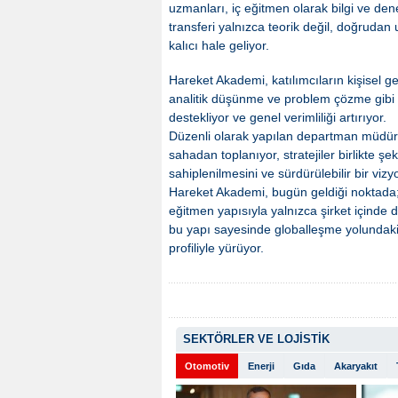
uzmanları, iç eğitmen olarak bilgi ve den
transferi yalnızca teorik değil, doğrudan
kalıcı hale geliyor.
Hareket Akademi, katılımcıların kişisel ge
analitik düşünme ve problem çözme gibi ye
destekliyor ve genel verimliliği artırıyor.
Düzenli olarak yapılan departman müdürle
sahadan toplanıyor, stratejiler birlikte şe
sahiplenilmesini ve sürdürülebilir bir vizy
Hareket Akademi, bugün geldiği noktada; s
eğitmen yapısıyla yalnızca şirket içinde 
bu yapı sayesinde globalleşme yolundaki h
profiliyle yürüyor.
SEKTÖRLER VE LOJİSTİK
Otomotiv
Enerji
Gıda
Akaryakıt