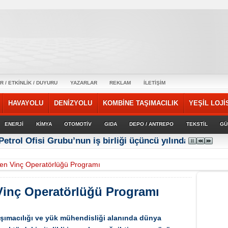
R / ETKİNLİK / DUYURU
YAZARLAR
REKLAM
İLETİŞİM
HAVAYOLU
DENİZYOLU
KOMBİNE TAŞIMACILIK
YEŞİL LOJİ
ENERJİ
KİMYA
OTOMOTİV
GIDA
DEPO / ANTREPO
TEKSTİL
GÜ
Petrol Ofisi Grubu’nun iş birliği üçüncü yılında güçlene
en Vinç Operatörlüğü Programı
Vinç Operatörlüğü Programı
taşımacılığı ve yük mühendisliği alanında dünya