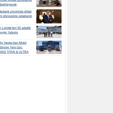
yimde lojistik dönüşümü
 belirleyecek
edarik zincirinde dijital
çli dönüşüme odaklandı
 Lojistik’ten 50 adetlik
eyler Yatırımı
ır Vasıta’dan Mobil
törüne Yeni Güç:
560G TITAN & ULTRA