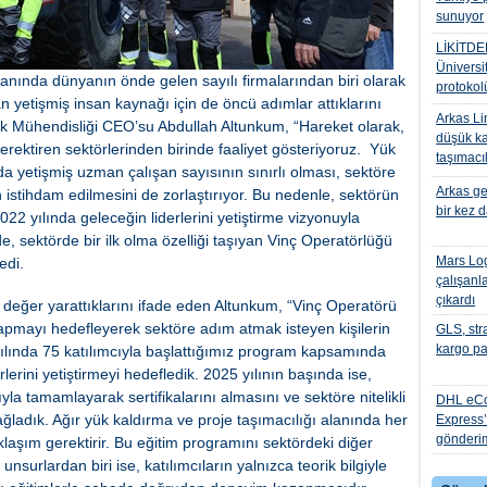
sunuyor
LİKİTDE
Üniversit
lanında dünyanın önde gelen sayılı firmalarından biri olarak
protokol
an yetişmiş insan kaynağı için de öncü adımlar attıklarını
Arkas Li
ük Mühendisliği CEO’su Abdullah Altunkum, “Hareket olarak,
düşük ka
rektiren sektörlerinden birinde faaliyet gösteriyoruz. Yük
taşımacı
da yetişmiş uzman çalışan sayısının sınırlı olması, sektöre
Arkas ge
istihdam edilmesini de zorlaştırıyor. Bu nedenle, sektörün
bir kez 
2022 yılında geleceğin liderlerini yetiştirme vizyonuyla
sektörde bir ilk olma özelliği taşıyan Vinç Operatörlüğü
Mars Log
edi.
çalışanla
çıkardı
de değer yarattıklarını ifade eden Altunkum, “Vinç Operatörü
apmayı hedefleyerek sektöre adım atmak isteyen kişilerin
GLS, stra
kargo pa
 yılında 75 katılımcıyla başlattığımız program kapsamında
erini yetiştirmeyi hedefledik. 2025 yılının başında ise,
yla tamamlayarak sertifikalarını almasını ve sektöre nitelikli
DHL eC
ğladık. Ağır yük kaldırma ve proje taşımacılığı alanında her
Express’t
gönderim 
klaşım gerektirir. Bu eğitim programını sektördeki diğer
surlardan biri ise, katılımcıların yalnızca teorik bilgiyle