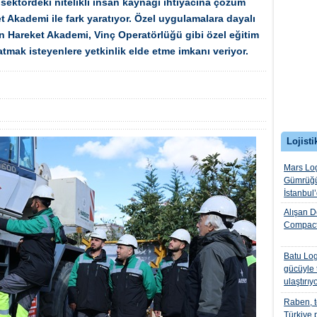
 sektördeki nitelikli insan kaynağı ihtiyacına çözüm
 Akademi ile fark yaratıyor. Özel uygulamalara dayalı
en Hareket Akademi, Vinç Operatörlüğü gibi özel eğitim
atmak isteyenlere yetkinlik elde etme imkanı veriyor.
Lojisti
Mars Log
Gümrüğü
İstanbul
Alışan D
Compact
Batu Logi
gücüyle t
ulaştırıy
Raben, te
Türkiye 