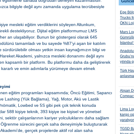
ı eğitimlerle sahada doğrudan deneyim kazanmasıdır.
Güncel
ızca bilgiyle değil aynı zamanda uygulama tecrübesiyle
Ege Bölg
Trucks M
ÖKN Lojis
iye mesleki eğitim verdiklerini söyleyen Altunkum,
ürekli destekliyoruz. Dijital eğitim platformumuz LMS
Mars Log
e her an ulaşabiliyor. Bunun bir göstergesi olarak 645
Gümrüğü
İstanbul
modülünü tamamladı ve bu sayede %87’yi aşan bir katılım
de sürdürülebilir olması yetkin insan kaynağımızın bilgi ve
Anadolu I
 Hareket Akademi, yalnızca mesleki donanımı değil aynı
Grubu’nu
yılında 
ren kapsamlı bir platform. Bu platformu daha da geliştirerek
nda kararlı ve emin adımlarla yürümeye devam etmek
Türk Hava
anlaşmas
eyimi
Alışan D
llenen eğitim programları kapsamında; Öncü Eğitimi, Sapancı
Compact
n ve Lashing (Yük Bağlama), Yağ, Motor, Akü ve Lastik
Pnömatik, Lowbed ve 5S gibi pek çok teknik konuda
Lima Log
r 588 kişiye teknik, 393 kişiye ise kişisel ve yönetsel
kargo op
, sektör çalışanlarının kariyer yolculuklarını daha sağlam
yaratıyo
. Öğrenme sürecini gerçek saha deneyimiyle buluşturarak
TGSD Ba
t Akademi’de, gerçek projelerde aktif rol alan saha