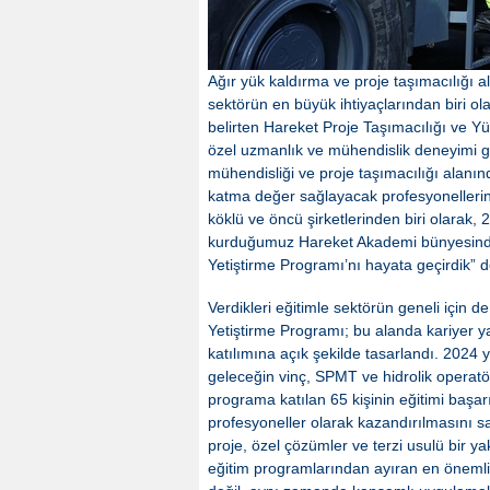
Ağır yük kaldırma ve proje taşımacılığı a
sektörün en büyük ihtiyaçlarından biri ol
belirten Hareket Proje Taşımacılığı ve Y
özel uzmanlık ve mühendislik deneyimi ge
mühendisliği ve proje taşımacılığı alanın
katma değer sağlayacak profesyonellerin 
köklü ve öncü şirketlerinden biri olarak, 
kurduğumuz Hareket Akademi bünyesinde, 
Yetiştirme Programı’nı hayata geçirdik” d
Verdikleri eğitimle sektörün geneli için 
Yetiştirme Programı; bu alanda kariyer y
katılımına açık şekilde tasarlandı. 2024
geleceğin vinç, SPMT ve hidrolik operatörl
programa katılan 65 kişinin eğitimi başarı
profesyoneller olarak kazandırılmasını sa
proje, özel çözümler ve terzi usulü bir ya
eğitim programlarından ayıran en önemli un