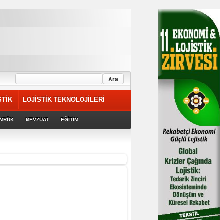
STİK
LOJİSTİK TEKNOLOJİLERİ
MRÜK
MEVZUAT
EĞİTİM
rek devam ediyor