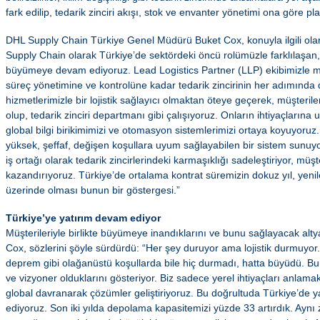
fark edilip, tedarik zinciri akışı, stok ve envanter yönetimi ona göre pl
DHL Supply Chain Türkiye Genel Müdürü Buket Cox, konuyla ilgili ola
Supply Chain olarak Türkiye’de sektördeki öncü rolümüzle farklılaşan,
büyümeye devam ediyoruz. Lead Logistics Partner (LLP) ekibimizle m
süreç yönetimine ve kontrolüne kadar tedarik zincirinin her adımında
hizmetlerimizle bir lojistik sağlayıcı olmaktan öteye geçerek, müşteriler
olup, tedarik zinciri departmanı gibi çalışıyoruz. Onların ihtiyaçlarına 
global bilgi birikimimizi ve otomasyon sistemlerimizi ortaya koyuyoruz. 
yüksek, şeffaf, değişen koşullara uyum sağlayabilen bir sistem sunuyor
iş ortağı olarak tedarik zincirlerindeki karmaşıklığı sadeleştiriyor, müşt
kazandırıyoruz. Türkiye’de ortalama kontrat süremizin dokuz yıl, yen
üzerinde olması bunun bir göstergesi.”
Türkiye’ye yatırım devam ediyor
Müşterileriyle birlikte büyümeye inandıklarını ve bunu sağlayacak altya
Cox, sözlerini şöyle sürdürdü: “Her şey duruyor ama lojistik durmuyor
deprem gibi olağanüstü koşullarda bile hiç durmadı, hatta büyüdü. Bu
ve vizyoner olduklarını gösteriyor. Biz sadece yerel ihtiyaçları anla
global davranarak çözümler geliştiriyoruz. Bu doğrultuda Türkiye’de
ediyoruz. Son iki yılda depolama kapasitemizi yüzde 33 artırdık. Ay