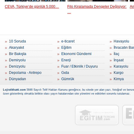
CEVA, Türkiye’de günlük 5.000…
Filo Kiralamada Dengeler Değişiyor:
An
…
10 Soruda
e-ticaret
Havayolu
Akaryakıt
Eğitim
İhracatın Ba
Bir Bakışta
Ekonomi Gündemi
İlaç
Demiryolu
Enerji
İnşaat
Denizyolu
Fuar / Etkinlik / Duyuru
Karayolu
Depolama - Antrepo
Gıda
Kargo
Dünyadan
Gümrük
Kimya
Lojistikhatti.com
5846 Sayıılı Telif Hakları Kanunu gereğince, bu sitede yer alan yazı, fotoğraf ve benzer
özen gösterilmiş olmakla birlikte olası yayın hatalarından site yönetimi ve editörleri sorumlu tutulamaz.