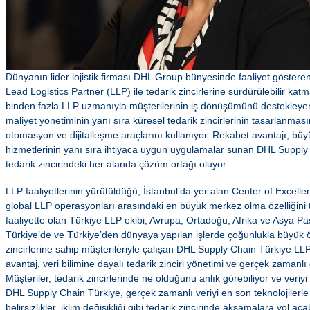
Dünyanın lider lojistik firması DHL Group bünyesinde faaliyet göster
Lead Logistics Partner (LLP) ile tedarik zincirlerine sürdürülebilir kat
binden fazla LLP uzmanıyla müşterilerinin iş dönüşümünü destekleyen 
maliyet yönetiminin yanı sıra küresel tedarik zincirlerinin tasarlanmas
otomasyon ve dijitalleşme araçlarını kullanıyor. Rekabet avantajı, büy
hizmetlerinin yanı sıra ihtiyaca uygun uygulamalar sunan DHL Supply 
tedarik zincirindeki her alanda çözüm ortağı oluyor.
LLP faaliyetlerinin yürütüldüğü, İstanbul’da yer alan Center of Excell
global LLP operasyonları arasındaki en büyük merkez olma özelliğini t
faaliyette olan Türkiye LLP ekibi, Avrupa, Ortadoğu, Afrika ve Asya Pas
Türkiye’de ve Türkiye’den dünyaya yapılan işlerde çoğunlukla büyük öl
zincirlerine sahip müşterileriyle çalışan DHL Supply Chain Türkiye LL
avantaj, veri bilimine dayalı tedarik zinciri yönetimi ve gerçek zamanlı
Müşteriler, tedarik zincirlerinde ne olduğunu anlık görebiliyor ve veriyi
DHL Supply Chain Türkiye, gerçek zamanlı veriyi en son teknolojilerle 
belirsizlikler, iklim değişikliği gibi tedarik zincirinde aksamalara yol 