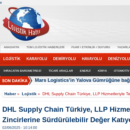
e
ANASAYFA
TÜM LOJİSTİK HABERLERİ
FUAR / ETKİNLİK / DUYURU
YAZARL
LOJİSTİK
KARAYOLU
DEMİRYOLU
HAVAYOLU
DENİZYOLU
İHRACATIN BAROMETRESİ
TİCARİ ARAÇLAR
ENERJİ
KİMYA
OTOMOTİV
Mars Logistics’in Yalova Gümrüğüne bağl
Haber
»
Lojistik
»
DHL Supply Chain Türkiye, LLP Hizmetleriyle Ted
DHL Supply Chain Türkiye, LLP Hizmet
Zincirlerine Sürdürülebilir Değer Katıy
02/06/2025 - 10:14:00