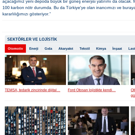
açacağımız yeni depoda büyük bir güneş enerjisi yatırımı da olacak.
100 karbon nötr durumda. Bu da Türkiye'ye olan inancımızı ve buray
kararlılığımızı gösteriyor.”
SEKTÖRLER VE LOJİSTİK
Otomotiv
Enerji
Gıda
Akaryakıt
Tekstil
Kimya
İnşaat
Last
TEMSA, tedarik zincirinde dijital…
Ford Otosan lojistikte kendi…
OM
g