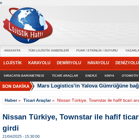
e
ANASAYFA
TÜM LOJİSTİK HABERLERİ
FUAR / ETKİNLİK / DUYURU
YAZARL
LOJİSTİK
KARAYOLU
DEMİRYOLU
HAVAYOLU
DENİZYOLU
İHRACATIN BAROMETRESİ
TİCARİ ARAÇLAR
ENERJİ
KİMYA
OTOMOTİV
Mars Logistics’in Yalova Gümrüğüne bağl
Haber
»
Ticari Araçlar
»
Nissan Türkiye, Townstar ile hafif ticari ar
Nissan Türkiye, Townstar ile hafif ticar
girdi
21/04/2025 - 15:30:00