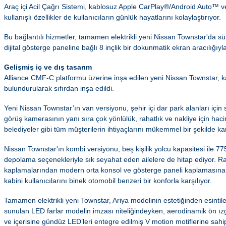
Araç içi Acil Çağrı Sistemi, kablosuz Apple CarPlay®/Android Auto™ ve 
kullanışlı özellikler de kullanıcıların günlük hayatlarını kolaylaştırıyor.
Bu bağlantılı hizmetler, tamamen elektrikli yeni Nissan Townstar'da s
dijital gösterge paneline bağlı 8 inçlik bir dokunmatik ekran aracılığıyl
Gelişmiş iç ve dış tasarım
Alliance CMF-C platformu üzerine inşa edilen yeni Nissan Townstar, ka
bulundurularak sıfırdan inşa edildi.
Yeni Nissan Townstar’ın van versiyonu, şehir içi dar park alanları için
görüş kamerasının yanı sıra çok yönlülük, rahatlık ve nakliye için haci
belediyeler gibi tüm müşterilerin ihtiyaçlarını mükemmel bir şekilde kar
Nissan Townstar'ın kombi versiyonu, beş kişilik yolcu kapasitesi ile 775
depolama seçenekleriyle sık seyahat eden ailelere de hitap ediyor. Ra
kaplamalarından modern orta konsol ve gösterge paneli kaplamasına 
kabini kullanıcılarını binek otomobil benzeri bir konforla karşılıyor.
Tamamen elektrikli yeni Townstar, Ariya modelinin estetiğinden esintile
sunulan LED farlar modelin imzası niteliğindeyken, aerodinamik ön ı
ve içerisine gündüz LED’leri entegre edilmiş V motion motiflerine sahi