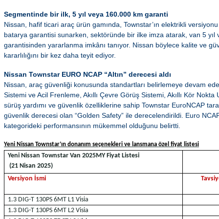
Segmentinde bir ilk, 5 yıl veya 160.000 km garanti
Nissan, hafif ticari araç ürün gamında, Townstar’ın elektrikli versiyon
batarya garantisi sunarken, sektöründe bir ilke imza atarak, van 5 yı
garantisinden yararlanma imkânı tanıyor. Nissan böylece kalite ve 
kararlılığını bir kez daha teyit ediyor.
Nissan Townstar EURO NCAP “Altın” derecesi aldı
Nissan, araç güvenliği konusunda standartları belirlemeye devam ed
Sistemi ve Acil Frenleme, Akıllı Çevre Görüş Sistemi, Akıllı Kör Nokta Uy
sürüş yardımı ve güvenlik özelliklerine sahip Townstar EuroNCAP tara
güvenlik derecesi olan “Golden Safety” ile derecelendirildi. Euro NCA
kategorideki performansının mükemmel olduğunu belirtti.
Yeni Nissan Townstar’ın donanım seçenekleri ve lansmana özel fiyat listesi
Yeni Nissan Townstar Van 2025MY Fiyat Listesi
(21 Nisan 2025)
Versiyon İsmi
Tavsiy
1.3 DIG-T 130PS 6MT L1 Visia
1.3 DIG-T 130PS 6MT L2 Visia