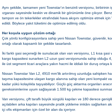
Aynı şekilde, tamamen yeni Townstar'ın benzinli versiyonu, birbirinin 
ızgarası sayesinde keskin ve dinamik bir görünümle öne çıkıyor. Benzi
tampon ve ön tekerlekler etrafındaki hava akışını optimize etmek için
edildi. Böylece yakıt tüketimi de optimize edilmiş oldu.
Her koşula uygun çözüm ortağı
Çok yönlü konfigürasyonlara sahip yeni Nissan Townstar, güvenilir, ko
ortağı olarak kapsamlı bir şekilde tasarlandı.
İki farklı şasi seçeneği ile sunulacak olan van versiyonu, L1 kısa şas
kargo kapasitesi sunarken L2 uzun şasi versiyonunda sahip olduğu 4,
ile üst segment ticari araçlara yakın hacmi ile iddialı bir duruş ortaya
Nissan Townstar Van L2, 4910 mm'lik artırılmış uzunluğa sahipken har
taşıma kapasitesine ulaşan kargo alanına sahip olan yeni kompakt van
kadar yükü kolaylıkla taşıyabiliyor. Güçlü güç aktarma organları aracı
gereksinimlerine uyum sağlayarak 1.500 kg çekme kapasitesi sunması
Van versiyonu, çift taraflı büyük sürgülü kapıları ve 180 derece geniş
açılabilen arka kapıları sayesinde pratik yükleme imkânı sağlarken ak
içi ofis ekipmanları için özel bir alan da içeriyor.