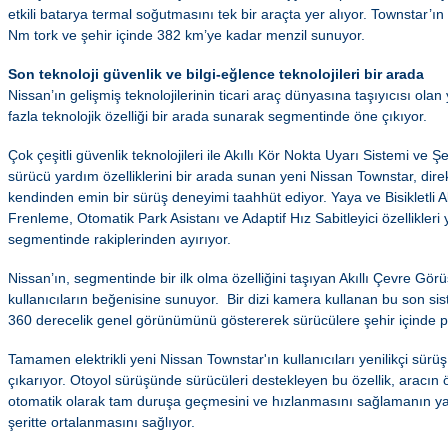
etkili batarya termal soğutmasını tek bir araçta yer alıyor. Townstar’ın
Nm tork ve şehir içinde 382 km’ye kadar menzil sunuyor.
Son teknoloji güvenlik ve bilgi-eğlence teknolojileri bir arada
Nissan’ın gelişmiş teknolojilerinin ticari araç dünyasına taşıyıcısı ola
fazla teknolojik özelliği bir arada sunarak segmentinde öne çıkıyor.
Çok çeşitli güvenlik teknolojileri ile Akıllı Kör Nokta Uyarı Sistemi ve Şe
sürücü yardım özelliklerini bir arada sunan yeni Nissan Townstar, dir
kendinden emin bir sürüş deneyimi taahhüt ediyor. Yaya ve Bisikletli Algı
Frenleme, Otomatik Park Asistanı ve Adaptif Hız Sabitleyici özellikleri
segmentinde rakiplerinden ayırıyor.
Nissan’ın, segmentinde bir ilk olma özelliğini taşıyan Akıllı Çevre Gör
kullanıcıların beğenisine sunuyor. Bir dizi kamera kullanan bu son sis
360 derecelik genel görünümünü göstererek sürücülere şehir içinde pa
Tamamen elektrikli yeni Nissan Townstar'ın kullanıcıları yenilikçi sürüş
çıkarıyor. Otoyol sürüşünde sürücüleri destekleyen bu özellik, aracın 
otomatik olarak tam duruşa geçmesini ve hızlanmasını sağlamanın yanı 
şeritte ortalanmasını sağlıyor.