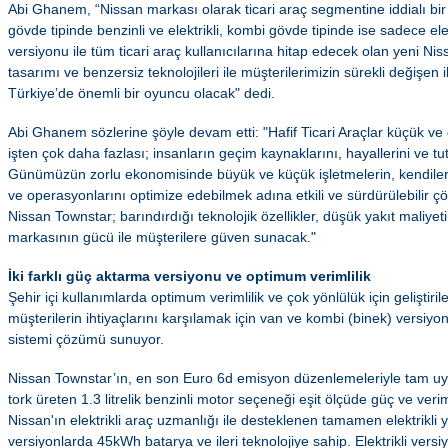
Abi Ghanem, “Nissan markası olarak ticari araç segmentine iddialı bir
gövde tipinde benzinli ve elektrikli, kombi gövde tipinde ise sadece elek
versiyonu ile tüm ticari araç kullanıcılarına hitap edecek olan yeni N
tasarımı ve benzersiz teknolojileri ile müşterilerimizin sürekli değişen 
Türkiye’de önemli bir oyuncu olacak" dedi.
Abi Ghanem sözlerine şöyle devam etti: "Hafif Ticari Araçlar küçük ve or
işten çok daha fazlası; insanların geçim kaynaklarını, hayallerini ve tut
Günümüzün zorlu ekonomisinde büyük ve küçük işletmelerin, kendileri
ve operasyonlarını optimize edebilmek adına etkili ve sürdürülebilir ç
Nissan Townstar; barındırdığı teknolojik özellikler, düşük yakıt maliyeti
markasının gücü ile müşterilere güven sunacak."
İki farklı güç aktarma versiyonu ve optimum verimlilik
Şehir içi kullanımlarda optimum verimlilik ve çok yönlülük için geliştiri
müşterilerin ihtiyaçlarını karşılamak için van ve kombi (binek) versiyon
sistemi çözümü sunuyor.
Nissan Townstar’ın, en son Euro 6d emisyon düzenlemeleriyle tam 
tork üreten 1.3 litrelik benzinli motor seçeneği eşit ölçüde güç ve veri
Nissan'ın elektrikli araç uzmanlığı ile desteklenen tamamen elektrikli
versiyonlarda 45kWh batarya ve ileri teknolojiye sahip. Elektrikli versiy