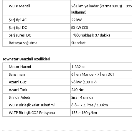
WLTP Menzil
281 km’ye kadar (karma sürüş) – 395 
kullanım)
Şarj tipi AC
22 kW
Şarj tipi DC
80 kW CCS
Şarj süresi DC
- %80 Yaklaşık 37 dakika
Batarya soğutma
Standart
Townstar Benzinli özellikleri
Motor Hacmi
1.332 cc
Şanzıman
6 İleri Manuel - 7 İleri DCT
Azami Güç
96 kW (130 HP)
Azami Tork
240 Nm
Silindir Adedi
Sıralı 4 silindir
WLTP Birleşik Yakıt Tüketimi
6,8 ~ 7,1 litre / 100km
WLTP Birleşik CO2 Emisyonu
155 ~ 160 g/km