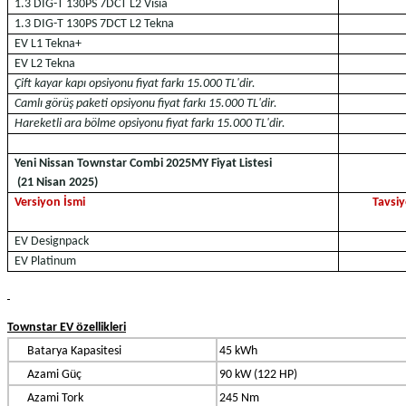
1.3 DIG-T 130PS 7DCT L2 Visia
1.3 DIG-T 130PS 7DCT L2 Tekna
EV L1 Tekna+
EV L2 Tekna
Çift kayar kapı opsiyonu fiyat farkı 15.000 TL'dir.
Camlı görüş paketi opsiyonu fiyat farkı 15.000 TL'dir.
Hareketli ara bölme opsiyonu fiyat farkı 15.000 TL'dir.
Yeni Nissan Townstar Combi 2025MY Fiyat Listesi
(21 Nisan 2025)
Versiyon İsmi
Tavsiy
EV Designpack
EV Platinum
Townstar EV özellikleri
Batarya Kapasitesi
45 kWh
Azami Güç
90 kW (122 HP)
Azami Tork
245 Nm