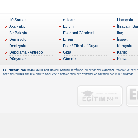
10 Soruda
e-ticaret
Havayolu
Akaryakıt
Eğitim
İhracatın Ba
Bir Bakışta
Ekonomi Gündemi
İlaç
Demiryolu
Enerji
İnşaat
Denizyolu
Fuar / Etkinlik / Duyuru
Karayolu
Depolama - Antrepo
Gıda
Kargo
Dünyadan
Gümrük
Kimya
Lojistikhatti.com
5846 Sayıılı Telif Hakları Kanunu gereğince, bu sitede yer alan yazı, fotoğraf ve benzer
özen gösterilmiş olmakla birlikte olası yayın hatalarından site yönetimi ve editörleri sorumlu tutulamaz.