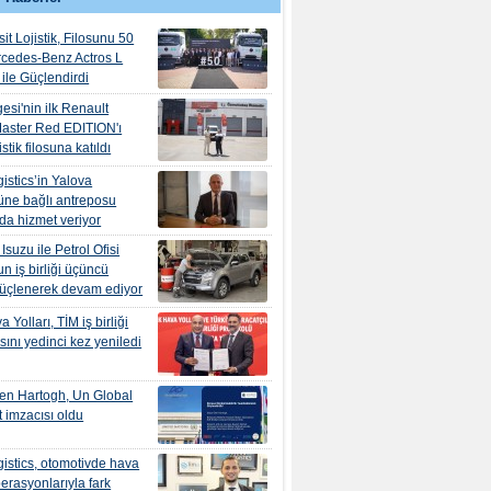
it Lojistik, Filosunu 50
rcedes-Benz Actros L
ile Güçlendirdi
esi'nin ilk Renault
aster Red EDITION'ı
tik filosuna katıldı
istics’in Yalova
ne bağlı antreposu
’da hizmet veriyor
suzu ile Petrol Ofisi
n iş birliği üçüncü
güçlenerek devam ediyor
 Yolları, TİM iş birliği
ını yedinci kez yeniledi
en Hartogh, Un Global
 imzacısı oldu
istics, otomotivde hava
erasyonlarıyla fark