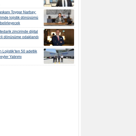
r
şkanı Toygar Narbay:
yimde lojistik dönüşümü
 belirleyecek
edarik zincirinde dijital
çli dönüşüme odaklandı
 Lojistik’ten 50 adetlik
eyler Yatırımı