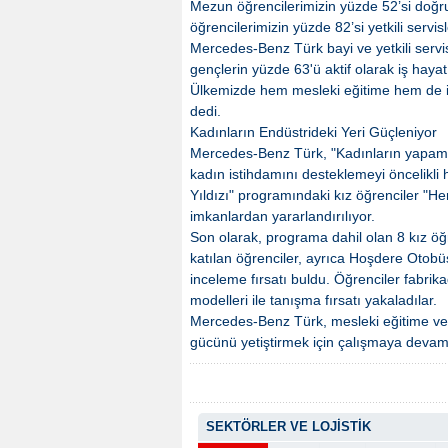
Mezun öğrencilerimizin yüzde 52’si doğru
öğrencilerimizin yüzde 82’si yetkili servi
Mercedes-Benz Türk bayi ve yetkili serv
gençlerin yüzde 63'ü aktif olarak iş hayatı
Ülkemizde hem mesleki eğitime hem de i
dedi.
Kadınların Endüstrideki Yeri Güçleniyor
Mercedes-Benz Türk, "Kadınların yapama
kadın istihdamını desteklemeyi öncelikli
Yıldızı" programındaki kız öğrenciler "Her
imkanlardan yararlandırılıyor.
Son olarak, programa dahil olan 8 kız öğre
katılan öğrenciler, ayrıca Hoşdere Otobü
inceleme fırsatı buldu. Öğrenciler fabrik
modelleri ile tanışma fırsatı yakaladılar.
Mercedes-Benz Türk, mesleki eğitime ve i
gücünü yetiştirmek için çalışmaya deva
SEKTÖRLER VE LOJİSTİK