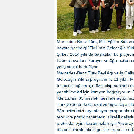
Mercedes-Benz Türk; Milli Eğitim Bakanlığı
hayata geçirdiği "EML’miz Geleceğin Yıld
Şirket, 2014 yılında başlatılan bu proje
Laboratuvarları" kuruyor ve öğrencilerin 
yetişmesini hedefliyor.
Mercedes-Benz Türk Bayi Ağı ve İş Gelişt
Geleceğin Yıldızı programı ile 11 yıldır M
teknolojik eğitim için özel ekipmanlarla 
yapabilmeleri için kamyon bağışlıyoruz. 
ilde toplam 33 meslek lisesinde açtığımı
Türkiye’de en fazla okul ve öğrenciye ulaş
öğrencilerimizi oryantasyon programları ile
teorik ve pratik becerilerini sürekli gelişt
pratik deneyim kazanmaları için Aksar
düzenli olarak teknik geziler organize ed