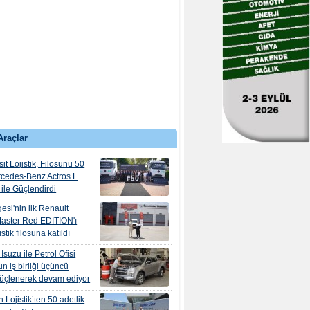
Araçlar
it Lojistik, Filosunu 50
rcedes-Benz Actros L
ile Güçlendirdi
esi'nin ilk Renault
aster Red EDITION'ı
tik filosuna katıldı
suzu ile Petrol Ofisi
n iş birliği üçüncü
güçlenerek devam ediyor
 Lojistik’ten 50 adetlik