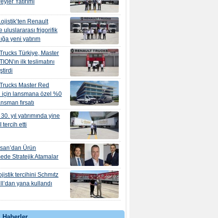
eyler Yatırımı
ojistik’ten Renault
e uluslararası frigorifik
ığa yeni yatırım
Trucks Türkiye, Master
ION'ın ilk teslimatını
ştirdi
 Trucks Master Red
 için lansmana özel %0
nansman fırsatı
30. yıl yatırımında yine
tercih etti
osan’dan Ürün
mede Stratejik Atamalar
jistik tercihini Schmıtz
l’dan yana kullandı
 Haberler