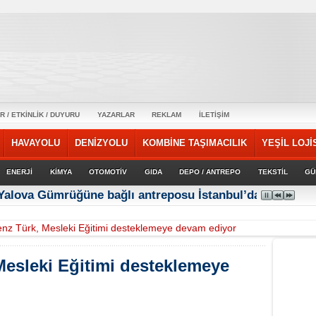
R / ETKİNLİK / DUYURU
YAZARLAR
REKLAM
İLETİŞİM
HAVAYOLU
DENİZYOLU
KOMBİNE TAŞIMACILIK
YEŞİL LOJİ
ENERJİ
KİMYA
OTOMOTİV
GIDA
DEPO / ANTREPO
TEKSTİL
GÜ
 Yalova Gümrüğüne bağlı antreposu İstanbul’da hizmet ve
nz Türk, Mesleki Eğitimi desteklemeye devam ediyor
esleki Eğitimi desteklemeye