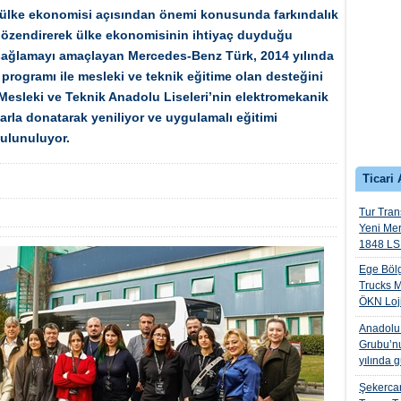
n ülke ekonomisi açısından önemi konusunda farkındalık
e özendirerek ülke ekonomisinin ihtiyaç duyduğu
ı sağlamayı amaçlayan Mercedes-Benz Türk, 2014 yılında
 programı ile mesleki ve teknik eğitime olan desteğini
Mesleki ve Teknik Anadolu Liseleri’nin elektromekanik
arla donatarak yeniliyor ve uygulamalı eğitimi
ulunuluyor.
Ticari 
Tur Trans
Yeni Me
1848 LS 
Ege Bölg
Trucks M
ÖKN Lojis
Anadolu I
Grubu’nu
yılında 
Şekercan