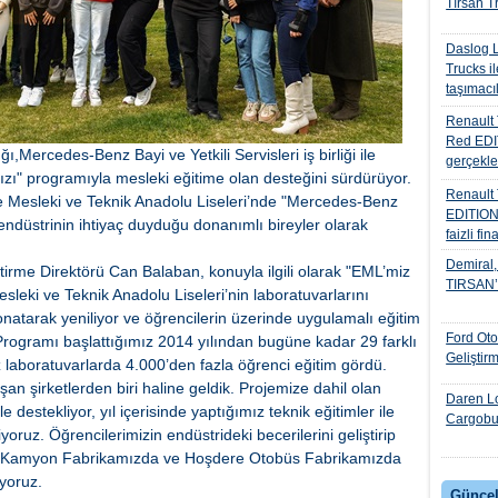
Tırsan Tr
Daslog L
Trucks il
taşımacıl
Renault 
Red EDIT
,Mercedes-Benz Bayi ve Yetkili Servisleri iş birliği ile
gerçekle
ızı" programıyla mesleki eğitime olan desteğini sürdürüyor.
Renault
yle Mesleki ve Teknik Anadolu Liseleri’nde "Mercedes-Benz
EDITION
endüstrinin ihtiyaç duyduğu donanımlı bireyler olarak
faizli fi
Demiral, 
irme Direktörü Can Balaban, konuyla ilgili olarak "EML’miz
TIRSAN’I 
esleki ve Teknik Anadolu Liseleri’nin laboratuvarlarını
donatarak yeniliyor ve öğrencilerin üzerinde uygulamalı eğitim
Ford Ot
Programı başlattığımız 2014 yılından bugüne kadar 29 farklı
Geliştir
z laboratuvarlarda 4.000’den fazla öğrenci eğitim gördü.
an şirketlerden biri haline geldik. Projemize dahil olan
Daren Lo
 destekliyor, yıl içerisinde yaptığımız teknik eğitimler ile
Cargobul
iriyoruz. Öğrencilerimizin endüstrideki becerilerini geliştirip
ay Kamyon Fabrikamızda ve Hoşdere Otobüs Fabrikamızda
iyoruz.
Güncel