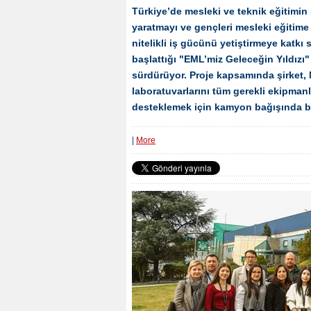
Türkiye’de mesleki ve teknik eğitimi
yaratmayı ve gençleri mesleki eğitim
nitelikli iş gücünü yetiştirmeye katk
başlattığı "EML’miz Geleceğin Yıldızı"
sürdürüyor. Proje kapsamında şirket, 
laboratuvarlarını tüm gerekli ekipmanl
desteklemek için kamyon bağışında b
|
More