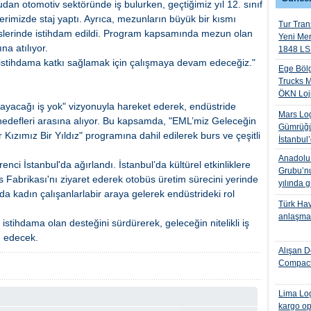
dan otomotiv sektöründe iş bulurken, geçtiğimiz yıl 12. sınıf
slerimizde staj yaptı. Ayrıca, mezunların büyük bir kısmı
Tur Trans
islerinde istihdam edildi. Program kapsamında mezun olan
Yeni Me
na atılıyor.
1848 LS 
stihdama katkı sağlamak için çalışmaya devam edeceğiz."
Ege Bölg
Trucks M
ÖKN Lojis
yacağı iş yok" vizyonuyla hareket ederek, endüstride
Mars Log
 hedefleri arasına alıyor. Bu kapsamda, "EML’miz Geleceğin
Gümrüğü
 Kızımız Bir Yıldız" programına dahil edilerek burs ve çeşitli
İstanbul
Anadolu I
nci İstanbul'da ağırlandı. İstanbul’da kültürel etkinliklere
Grubu’nu
s Fabrikası'nı ziyaret ederek otobüs üretim sürecini yerinde
yılında 
ada kadın çalışanlarlabir araya gelerek endüstrideki rol
Türk Hava
anlaşmas
stihdama olan desteğini sürdürerek, geleceğin nitelikli iş
m edecek.
Alışan D
Compact
Lima Log
kargo op