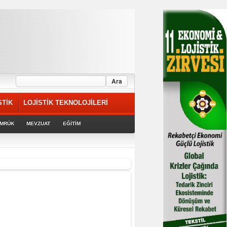
STİK
LOJİSTİK TEKNOLOJİLERİ
MRÜK
MEVZUAT
EĞİTİM
riyor