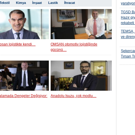
Tekstil
Kimya
İnşaat
Lastik
İhracat
yaratıyo
TGSD Ba
Hazır gi
rekabeti
TEMSA, t
ve diren
osan lojistikte kendi…
OMSAN otomotiv lojistiğinde
gücünü…
Şekercan
Tırsan Tr
ralamada Dengeler Değişiyor:
Anadolu Isuzu, çok modlu…