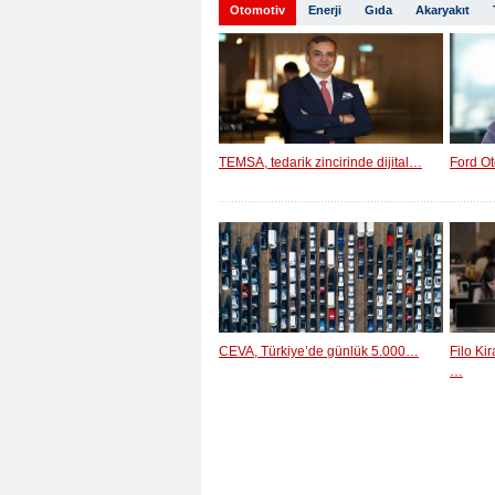
Otomotiv
Enerji
Gıda
Akaryakıt
TEMSA, tedarik zincirinde dijital…
Ford Ot
CEVA, Türkiye’de günlük 5.000…
Filo Ki
…