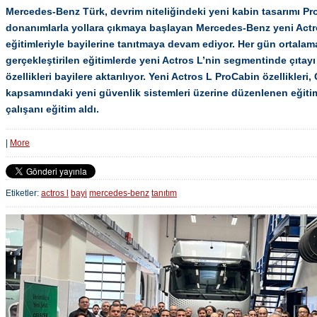
Mercedes-Benz Türk, devrim niteliğindeki yeni kabin tasarımı Pr
donanımlarla yollara çıkmaya başlayan Mercedes-Benz yeni Actr
eğitimleriyle bayilerine tanıtmaya devam ediyor. Her gün ortalama
gerçekleştirilen eğitimlerde yeni Actros L’nin segmentinde çıtay
özellikleri bayilere aktarılıyor. Yeni Actros L ProCabin özellikler
kapsamındaki yeni güvenlik sistemleri üzerine düzenlenen eğiti
çalışanı eğitim aldı.
|
More
Etiketler:
actros l
bayi
mercedes-benz
tanıtım