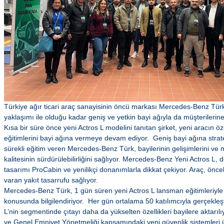
Türkiye ağır ticari araç sanayisinin öncü markası Mercedes-Benz Tür
yaklaşımı ile olduğu kadar geniş ve yetkin bayi ağıyla da müşterileri
Kısa bir süre önce yeni Actros L modelini tanıtan şirket, yeni aracın öz
eğitimlerini bayi ağına vermeye devam ediyor. Geniş bayi ağına strat
sürekli eğitim veren Mercedes-Benz Türk, bayilerinin gelişimlerini ve
kalitesinin sürdürülebilirliğini sağlıyor. Mercedes-Benz Yeni Actros L, d
tasarımı ProCabin ve yenilikçi donanımlarla dikkat çekiyor. Araç, önc
varan yakıt tasarrufu sağlıyor.
Mercedes-Benz Türk, 1 gün süren yeni Actros L lansman eğitimleriyle 
konusunda bilgilendiriyor. Her gün ortalama 50 katılımcıyla gerçekleşt
L’nin segmentinde çıtayı daha da yükselten özellikleri bayilere aktarılıyo
ve Genel Emniyet Yönetmeliği kapsamındaki yeni güvenlik sistemleri