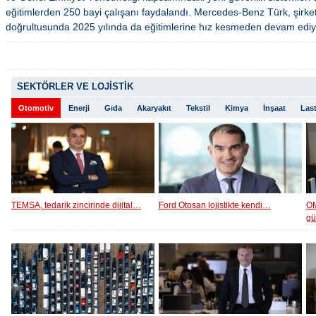
eğitimlerden 250 bayi çalışanı faydalandı. Mercedes-Benz Türk, şirketi
doğrultusunda 2025 yılında da eğitimlerine hız kesmeden devam ediy
SEKTÖRLER VE LOJİSTİK
Otomotiv
Enerji
Gıda
Akaryakıt
Tekstil
Kimya
İnşaat
Last
TEMSA, tedarik zincirinde dijital…
Ford Otosan lojistikte kendi…
OM
g