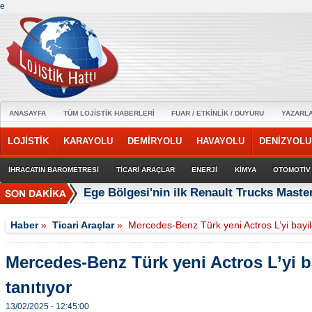
e
ANASAYFA
TÜM LOJİSTİK HABERLERİ
FUAR / ETKİNLİK / DUYURU
YAZARL
LOJİSTİK
KARAYOLU
DEMİRYOLU
HAVAYOLU
DENİZYOLU
İHRACATIN BAROMETRESİ
TİCARİ ARAÇLAR
ENERJİ
KİMYA
OTOMOTİV
Ege Bölgesi'nin ilk Renault Trucks Master
Haber
»
Ticari Araçlar
»
Mercedes-Benz Türk yeni Actros L’yi bayile
Mercedes-Benz Türk yeni Actros L’yi b
tanıtıyor
13/02/2025 - 12:45:00