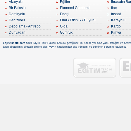
Akaryakıt
Eğitim
İhracatın Ba
Bir Bakışta
Ekonomi Gündemi
İlaç
Demiryolu
Enerji
İnşaat
Denizyolu
Fuar / Etkinlik / Duyuru
Karayolu
Depolama - Antrepo
Gıda
Kargo
Dünyadan
Gümrük
Kimya
Lojistikhatti.com
5846 Sayıılı Telif Hakları Kanunu gereğince, bu sitede yer alan yazı, fotoğraf ve benzer
özen gösterilmiş olmakla birlikte olası yayın hatalarından site yönetimi ve editörleri sorumlu tutulamaz.