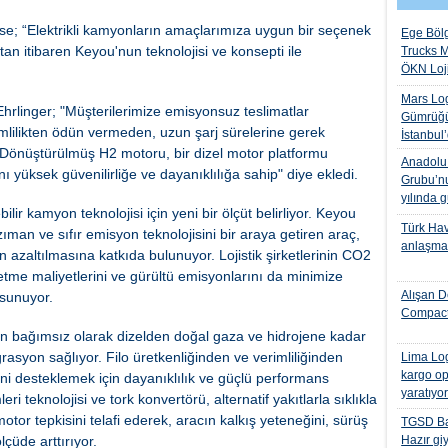
; “Elektrikli kamyonların amaçlarımıza uygun bir seçenek
Ege Bölg
 itibaren Keyou'nun teknolojisi ve konsepti ile
Trucks M
ÖKN Lojis
Mars Log
rlinger; "Müşterilerimize emisyonsuz teslimatlar
Gümrüğü
lilikten ödün vermeden, uzun şarj sürelerine gerek
İstanbul
Dönüştürülmüş H2 motoru, bir dizel motor platformu
Anadolu I
ynı yüksek güvenilirliğe ve dayanıklılığa sahip" diye ekledi.
Grubu’nu
yılında 
r kamyon teknolojisi için yeni bir ölçüt belirliyor. Keyou
Türk Hava
ıman ve sıfır emisyon teknolojisini bir araya getiren araç,
anlaşmas
 azaltılmasına katkıda bulunuyor. Lojistik şirketlerinin CO2
etme maliyetlerini ve gürültü emisyonlarını da minimize
Alışan D
 sunuyor.
Compact
an bağımsız olarak dizelden doğal gaza ve hidrojene kadar
rasyon sağlıyor. Filo üretkenliğinden ve verimliliğinden
Lima Log
kargo op
ini desteklemek için dayanıklılık ve güçlü performans
yaratıyo
eri teknolojisi ve tork konvertörü, alternatif yakıtlarla sıklıkla
otor tepkisini telafi ederek, aracın kalkış yeteneğini, sürüş
TGSD Ba
lçüde arttırıyor.
Hazır gi