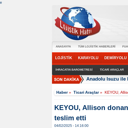
e
ANASAYFA
TÜM LOJİSTİK HABERLERİ
FUA
LOJİSTİK
KARAYOLU
DEMİRYOLU
İHRACATIN BAROMETRESİ
TİCARİ ARAÇLAR
Anadolu Isuzu ile 
Haber
»
Ticari Araçlar
»
KEYOU, Allis
KEYOU, Allison donan
teslim etti
04/02/2025 - 14:16:00