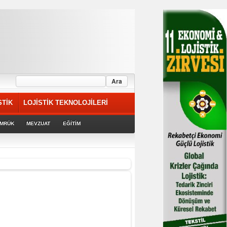
STİK
LOJİSTİK TEKNOLOJİLERİ
MRÜK
MEVZUAT
EĞİTİM
rek devam ediyor