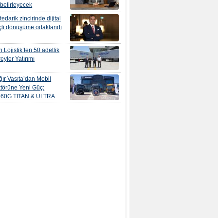
 belirleyecek
edarik zincirinde dijital
çli dönüşüme odaklandı
 Lojistik’ten 50 adetlik
eyler Yatırımı
ır Vasıta’dan Mobil
törüne Yeni Güç:
560G TITAN & ULTRA