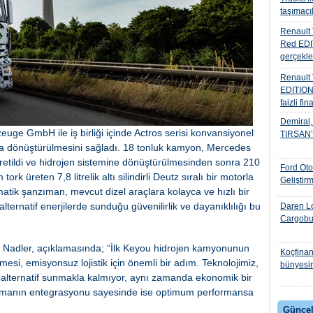
taşımacıl
Renault 
Red EDIT
gerçekle
Renault
EDITION
faizli fi
Demiral, 
uge GmbH ile iş birliği içinde Actros serisi konvansiyonel
TIRSAN’I 
na dönüştürülmesini sağladı. 18 tonluk kamyon, Mercedes
üretildi ve hidrojen sistemine dönüştürülmesinden sonra 210
Ford Ot
üreten 7,8 litrelik altı silindirli Deutz sıralı bir motorla
Geliştir
atik şanzıman, mevcut dizel araçlara kolayca ve hızlı bir
alternatif enerjilerde sunduğu güvenilirlik ve dayanıklılığı bu
Daren Lo
Cargobul
adler, açıklamasında; “İlk Keyou hidrojen kamyonunun
Koçfinan
lmesi, emisyonsuz lojistik için önemli bir adım. Teknolojimiz,
bünyesin
 alternatif sunmakla kalmıyor, aynı zamanda ekonomik bir
zımanın entegrasyonu sayesinde ise optimum performansa
Güncel