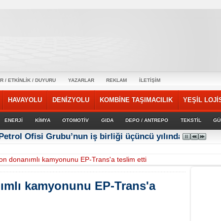
R / ETKİNLİK / DUYURU
YAZARLAR
REKLAM
İLETİŞİM
HAVAYOLU
DENİZYOLU
KOMBİNE TAŞIMACILIK
YEŞİL LOJİ
ENERJİ
KİMYA
OTOMOTİV
GIDA
DEPO / ANTREPO
TEKSTİL
GÜ
Petrol Ofisi Grubu’nun iş birliği üçüncü yılında güçlene
on donanımlı kamyonunu EP-Trans'a teslim etti
ımlı kamyonunu EP-Trans'a