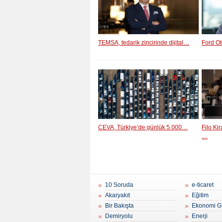
TEMSA, tedarik zincirinde dijital…
Ford Ot
CEVA, Türkiye’de günlük 5.000…
Filo Ki
…
10 Soruda
e-ticaret
Akaryakıt
Eğitim
Bir Bakışta
Ekonomi G
Demiryolu
Enerji