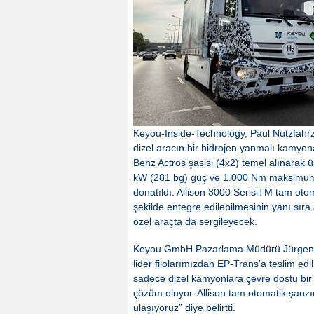
Keyou-Inside-Technology, Paul Nutzfahrze
dizel aracın bir hidrojen yanmalı kamyo
Benz Actros şasisi (4x2) temel alınarak 
kW (281 bg) güç ve 1.000 Nm maksimum tork 
donatıldı. Allison 3000 SerisiTM tam otom
şekilde entegre edilebilmesinin yanı sıra 
özel araçta da sergileyecek.
Keyou GmbH Pazarlama Müdürü Jürgen N
lider filolarımızdan EP-Trans'a teslim edi
sadece dizel kamyonlara çevre dostu bir
çözüm oluyor. Allison tam otomatik şan
ulaşıyoruz” diye belirtti.