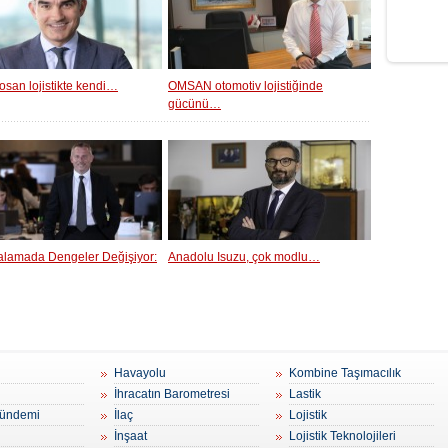
osan lojistikte kendi…
OMSAN otomotiv lojistiğinde
gücünü…
ralamada Dengeler Değişiyor:
Anadolu Isuzu, çok modlu…
Havayolu
Kombine Taşımacılık
İhracatın Barometresi
Lastik
ündemi
İlaç
Lojistik
İnşaat
Lojistik Teknolojileri