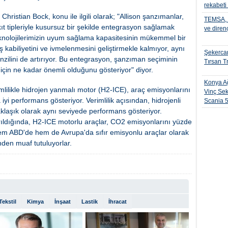
rekabeti
ristian Bock, konu ile ilgili olarak; "Allison şanzımanlar,
TEMSA, t
ıt tipleriyle kusursuz bir şekilde entegrasyon sağlamak
ve diren
knolojilerimizin uyum sağlama kapasitesinin mükemmel bir
kabiliyetini ve ivmelenmesini geliştirmekle kalmıyor, aynı
Şekercan
nzilini de artırıyor. Bu entegrasyon, şanzıman seçiminin
Tırsan Tr
için ne kadar önemli olduğunu gösteriyor" diyor.
Konya Ağ
mlilikle hidrojen yanmalı motor (H2-ICE), araç emisyonlarını
Vinç Sek
yi performans gösteriyor. Verimlilik açısından, hidrojenli
Scania 
aşık olarak aynı seviyede performans gösteriyor.
ırıldığında, H2-ICE motorlu araçlar, CO2 emisyonlarını yüzde
hem ABD'de hem de Avrupa'da sıfır emisyonlu araçlar olarak
nden muaf tutuluyorlar.
Tekstil
Kimya
İnşaat
Lastik
İhracat