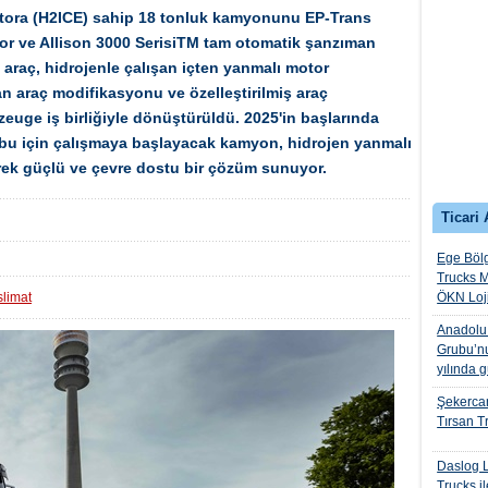
motora (H2ICE) sahip 18 tonluk kamyonunu EP-Trans
motor ve Allison 3000 SerisiTM tam otomatik şanzıman
n araç, hidrojenle çalışan içten yanmalı motor
n araç modifikasyonu ve özelleştirilmiş araç
zeuge iş birliğiyle dönüştürüldü. 2025'in başlarında
rubu için çalışmaya başlayacak kamyon, hidrojen yanmalı
rerek güçlü ve çevre dostu bir çözüm sunuyor.
Ticari 
Ege Bölg
Trucks M
slimat
ÖKN Lojis
Anadolu I
Grubu’nu
yılında 
Şekercan
Tırsan Tr
Daslog L
Trucks il