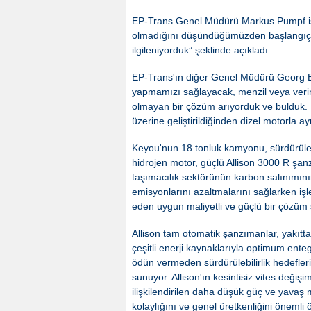
EP-Trans Genel Müdürü Markus Pumpf ise
olmadığını düşündüğümüzden başlangıçtan
ilgileniyorduk” şeklinde açıkladı.
EP-Trans'ın diğer Genel Müdürü Georg Eh
yapmamızı sağlayacak, menzil veya verim
olmayan bir çözüm arıyorduk ve bulduk. 
üzerine geliştirildiğinden dizel motorla a
Keyou'nun 18 tonluk kamyonu, sürdürülebili
hidrojen motor, güçlü Allison 3000 R şanz
taşımacılık sektörünün karbon salınımının
emisyonlarını azaltmalarını sağlarken işl
eden uygun maliyetli ve güçlü bir çözüm
Allison tam otomatik şanzımanlar, yakıtt
çeşitli enerji kaynaklarıyla optimum enteg
ödün vermeden sürdürülebilirlik hedefler
sunuyor. Allison'ın kesintisiz vites değişiml
ilişkilendirilen daha düşük güç ve yavaş m
kolaylığını ve genel üretkenliğini önemli ö