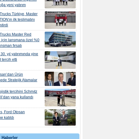
ığa yeni yatırım
Trucks Türkiye, Master
ION'ın ilk teslimatını
ştirdi
 Trucks Master Red
 için lansmana özel %0
nansman fırsatı
30. yıl yatırımında yine
tercih etti
osan’dan Ürün
mede Stratejik Atamalar
jistik tercihini Schmıtz
l’dan yana kullandı
s, Ford Otosan
e katıldı
 Haberler