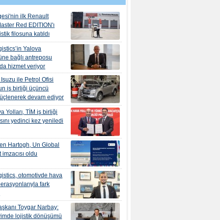
esi'nin ilk Renault
aster Red EDITION'ı
tik filosuna katıldı
istics’in Yalova
ne bağlı antreposu
’da hizmet veriyor
suzu ile Petrol Ofisi
n iş birliği üçüncü
güçlenerek devam ediyor
 Yolları, TİM iş birliği
ını yedinci kez yeniledi
en Hartogh, Un Global
 imzacısı oldu
istics, otomotivde hava
erasyonlarıyla fark
r
şkanı Toygar Narbay:
yimde lojistik dönüşümü