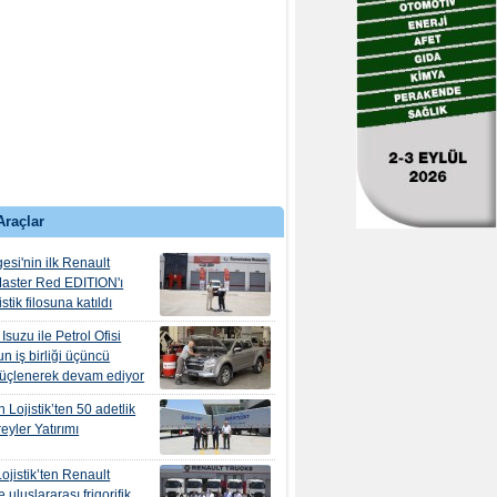
Araçlar
esi'nin ilk Renault
aster Red EDITION'ı
tik filosuna katıldı
suzu ile Petrol Ofisi
n iş birliği üçüncü
güçlenerek devam ediyor
 Lojistik’ten 50 adetlik
eyler Yatırımı
ojistik’ten Renault
e uluslararası frigorifik