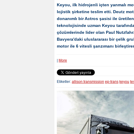
Keyou, ilk hidrojenli içten yanmalı 
lojistik şirketine teslim etti. Deutz 
donanımlı bir Actros şasisi ile üretile
teknolojisinde uzman Keyou tarafında
çözümlerinde lider olan Paul Nutzfahr
Bavyera'daki uluslararası bir çelik g
motor ile 6 vitesli şanzımanı birleşti
|
More
Etiketler:
allison transmission
ep-trans
keyou
te