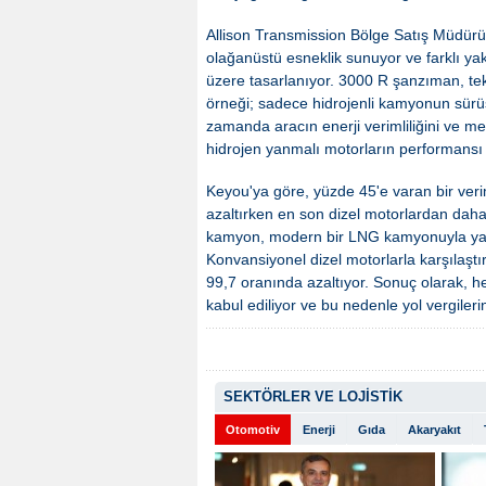
Allison Transmission Bölge Satış Müdürü Ch
olağanüstü esneklik sunuyor ve farklı yak
üzere tasarlanıyor. 3000 R şanzıman, te
örneği; sadece hidrojenli kamyonun sürüş 
zamanda aracın enerji verimliliğini ve me
hidrojen yanmalı motorların performansı 
Keyou'ya göre, yüzde 45'e varan bir veri
azaltırken en son dizel motorlardan daha i
kamyon, modern bir LNG kamyonuyla yakl
Konvansiyonel dizel motorlarla karşılaşt
99,7 oranında azaltıyor. Sonuç olarak, 
kabul ediliyor ve bu nedenle yol vergileri
SEKTÖRLER VE LOJİSTİK
Otomotiv
Enerji
Gıda
Akaryakıt