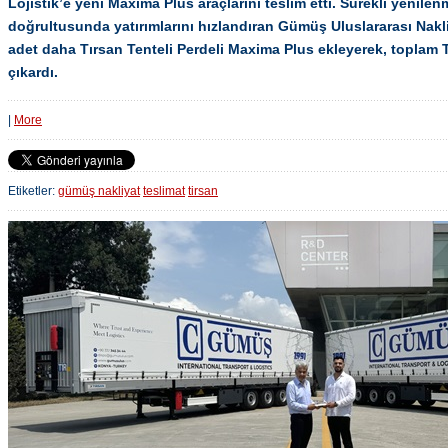
Lojistik’e yeni Maxima Plus araçlarını teslim etti. Sürekli yenil
doğrultusunda yatırımlarını hızlandıran Gümüş Uluslararası Nakliy
adet daha Tırsan Tenteli Perdeli Maxima Plus ekleyerek, toplam T
çıkardı.
|
More
Etiketler:
gümüş nakliyat
teslimat
tirsan