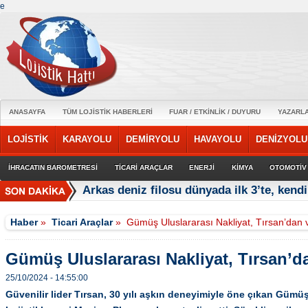
e
ANASAYFA
TÜM LOJİSTİK HABERLERİ
FUAR / ETKİNLİK / DUYURU
YAZARL
LOJİSTİK
KARAYOLU
DEMİRYOLU
HAVAYOLU
DENİZYOLU
İHRACATIN BAROMETRESİ
TİCARİ ARAÇLAR
ENERJİ
KİMYA
OTOMOTİV
Arkas deniz filosu dünyada ilk 3’te, kendi
Haber
»
Ticari Araçlar
»
Gümüş Uluslararası Nakliyat, Tırsan’dan
Gümüş Uluslararası Nakliyat, Tırsan’
25/10/2024 - 14:55:00
Güvenilir lider Tırsan, 30 yılı aşkın deneyimiyle öne çıkan Gümüş