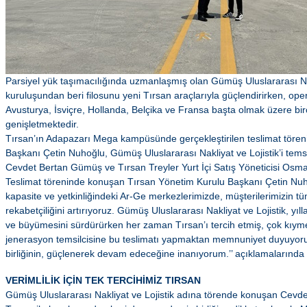
Parsiyel yük taşımacılığında uzmanlaşmış olan Gümüş Uluslararası Nak
kuruluşundan beri filosunu yeni Tırsan araçlarıyla güçlendirirken, op
Avusturya, İsviçre, Hollanda, Belçika ve Fransa başta olmak üzere bi
genişletmektedir.
Tırsan’ın Adapazarı Mega kampüsünde gerçekleştirilen teslimat tören
Başkanı Çetin Nuhoğlu, Gümüş Uluslararası Nakliyat ve Lojistik’i tems
Cevdet Bertan Gümüş ve Tırsan Treyler Yurt İçi Satış Yöneticisi Osman
Teslimat töreninde konuşan Tırsan Yönetim Kurulu Başkanı Çetin Nuh
kapasite ve yetkinliğindeki Ar-Ge merkezlerimizde, müşterilerimizin 
rekabetçiliğini artırıyoruz. Gümüş Uluslararası Nakliyat ve Lojistik, yıllar
ve büyümesini sürdürürken her zaman Tırsan’ı tercih etmiş, çok kıymet
jenerasyon temsilcisine bu teslimatı yapmaktan memnuniyet duyuyorum
birliğinin, güçlenerek devam edeceğine inanıyorum.’’ açıklamalarınd
VERİMLİLİK İÇİN TEK TERCİHİMİZ TIRSAN
Gümüş Uluslararası Nakliyat ve Lojistik adına törende konuşan Cevd