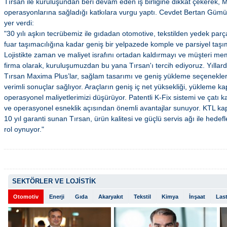
Tırsan ile kuruluşundan beri devam eden iş birliğine dikkat çekerek, 
operasyonlarına sağladığı katkılara vurgu yaptı. Cevdet Bertan Güm
yer verdi:
"30 yılı aşkın tecrübemiz ile gıdadan otomotive, tekstilden yedek pa
fuar taşımacılığına kadar geniş bir yelpazede komple ve parsiyel taşım
Lojistikte zaman ve maliyet israfını ortadan kaldırmayı ve müşteri me
firma olarak, kuruluşumuzdan bu yana Tırsan'ı tercih ediyoruz. Yıllar
Tırsan Maxima Plus’lar, sağlam tasarımı ve geniş yükleme seçenekleri 
verimli sonuçlar sağlıyor. Araçların geniş iç net yüksekliği, yükleme ka
operasyonel maliyetlerimizi düşürüyor. Patentli K-Fix sistemi ve çatı k
ve operasyonel esneklik açısından önemli avantajlar sunuyor. KTL ka
10 yıl garanti sunan Tırsan, ürün kalitesi ve güçlü servis ağı ile hed
rol oynuyor."
SEKTÖRLER VE LOJİSTİK
Otomotiv
Enerji
Gıda
Akaryakıt
Tekstil
Kimya
İnşaat
Last