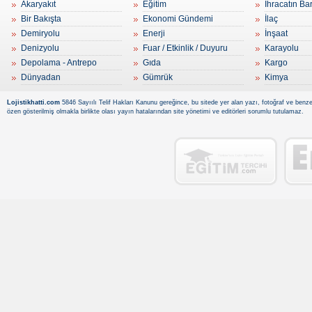
Akaryakıt
Eğitim
İhracatın Ba
Bir Bakışta
Ekonomi Gündemi
İlaç
Demiryolu
Enerji
İnşaat
Denizyolu
Fuar / Etkinlik / Duyuru
Karayolu
Depolama - Antrepo
Gıda
Kargo
Dünyadan
Gümrük
Kimya
Lojistikhatti.com
5846 Sayıılı Telif Hakları Kanunu gereğince, bu sitede yer alan yazı, fotoğraf ve benzer
özen gösterilmiş olmakla birlikte olası yayın hatalarından site yönetimi ve editörleri sorumlu tutulamaz.