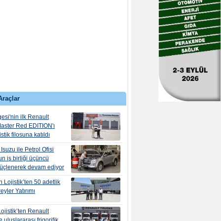
Araçlar
esi'nin ilk Renault
aster Red EDITION'ı
tik filosuna katıldı
suzu ile Petrol Ofisi
n iş birliği üçüncü
güçlenerek devam ediyor
 Lojistik’ten 50 adetlik
eyler Yatırımı
ojistik’ten Renault
e uluslararası frigorifik