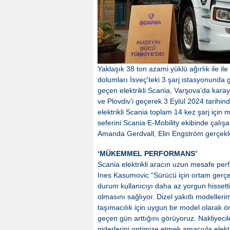
Yaklaşık 38 ton azami yüklü ağırlık ile il
dolumları İsveç'teki 3 şarj istasyonunda ge
geçen elektrikli Scania, Varşova’da kara
ve Plovdiv’i geçerek 3 Eylül 2024 tarihi
elektrikli Scania toplam 14 kez şarj için 
seferini Scania E-Mobility ekibinde çalı
Amanda Gerdvall, Elin Engström gerçekle
‘MÜKEMMEL PERFORMANS’
Scania elektrikli aracın uzun mesafe p
Ines Kasumovic “Sürücü için ortam gerçek
durum kullanıcıyı daha az yorgun hissett
olmasını sağlıyor. Dizel yakıtlı modelleri
taşımacılık için uygun bir model olarak ön
geçen gün arttığını görüyoruz. Nakliyecil
giderlerini optimize etmek amacıyla elekt