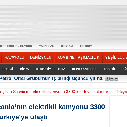
R / ETKİNLİK / DUYURU
YAZARLAR
REKLAM
İLETİŞİM
HAVAYOLU
DENİZYOLU
KOMBİNE TAŞIMACILIK
YEŞİL LOJİ
ENERJİ
KİMYA
OTOMOTİV
GIDA
DEPO / ANTREPO
TEKSTİL
GÜ
Petrol Ofisi Grubu’nun iş birliği üçüncü yılında güçlene
a çıkan Scania’nın elektrikli kamyonu 3300 km'lik yol kat ederek Türkiye
cania’nın elektrikli kamyonu 3300
ürkiye'ye ulaştı