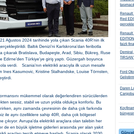
taşımacıl
Renault 
Red EDIT
gerçekle
Renault
EDITION
e 21 Ağustos 2024 tarihinde yola çıkan Scania 40R'nin ilk
faizli fi
rçekleştirildi. Baltık Denizi'ni Karlskrona'dan feribotla
Demiral, 
ya çıkarak Bratislava, Budapeşte, Arad, Sibiu, Bükreş, Ruse
TIRSAN’I 
nde Edirne’den Türkiye’ye giriş yaptı. Güzergah boyunca
mola verdi.
Scania'nın elektrikli aracıyla ilk uzun mesafe
şan Ines Kasumovic, Kristine Stalhandske, Louise Törnsten,
Ford Ot
Geliştir
ştirdi.
Daren Lo
Cargobul
erformansını mükemmel olarak değerlendiren sürücülerden
ten sessiz, stabil ve uzun yolda oldukça konforlu. Bu
irirken, aynı zamanda çevresinin de daha çok farkında
Koçfinan
bünyesin
miz ile aynı özelliklere sahip 40R, daha çok bölgesel
e çıkıyor. Avrupa'da elektrikli araçlara olan talebin her
er de en büyük işletme giderleri arasında yer alan yakıt
Güncel
rikli araçları tercih etmeye başladı. Scania olarak 2030