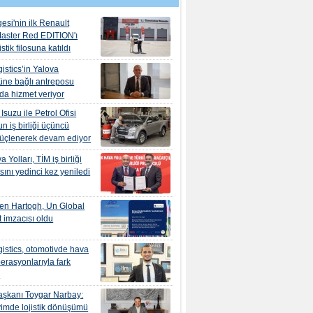
esi'nin ilk Renault
aster Red EDITION'ı
tik filosuna katıldı
istics’in Yalova
ne bağlı antreposu
’da hizmet veriyor
suzu ile Petrol Ofisi
n iş birliği üçüncü
güçlenerek devam ediyor
 Yolları, TİM iş birliği
ını yedinci kez yeniledi
en Hartogh, Un Global
 imzacısı oldu
istics, otomotivde hava
erasyonlarıyla fark
r
şkanı Toygar Narbay:
yimde lojistik dönüşümü