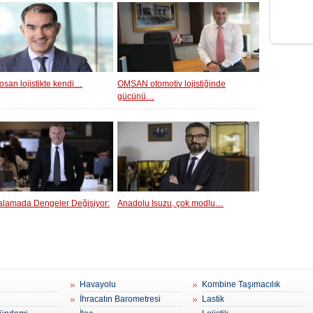
osan lojistikte kendi…
OMSAN otomotiv lojistiğinde
gücünü…
ralamada Dengeler Değişiyor:
Anadolu Isuzu, çok modlu…
Havayolu
Kombine Taşımacılık
İhracatın Barometresi
Lastik