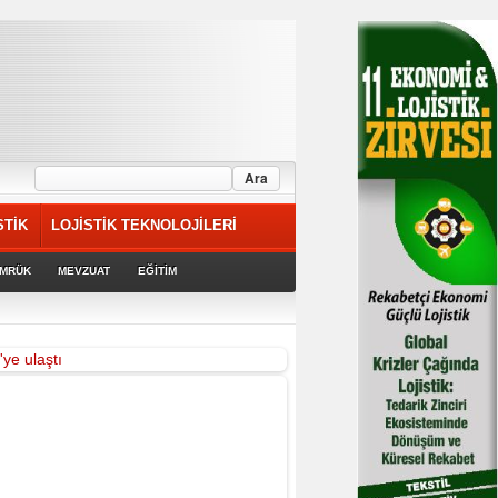
STİK
LOJİSTİK TEKNOLOJİLERİ
MRÜK
MEVZUAT
EĞİTİM
rek devam ediyor
'ye ulaştı