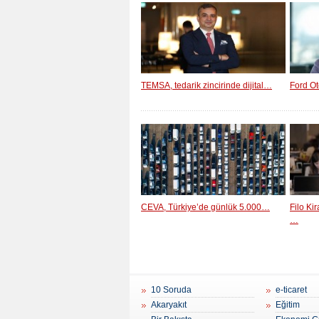
TEMSA, tedarik zincirinde dijital…
Ford Ot
CEVA, Türkiye’de günlük 5.000…
Filo Ki
…
10 Soruda
e-ticaret
Akaryakıt
Eğitim