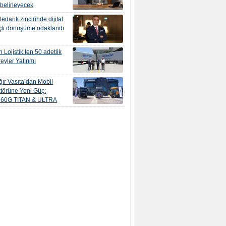
 belirleyecek
edarik zincirinde dijital
çli dönüşüme odaklandı
 Lojistik’ten 50 adetlik
eyler Yatırımı
ır Vasıta’dan Mobil
törüne Yeni Güç:
560G TITAN & ULTRA