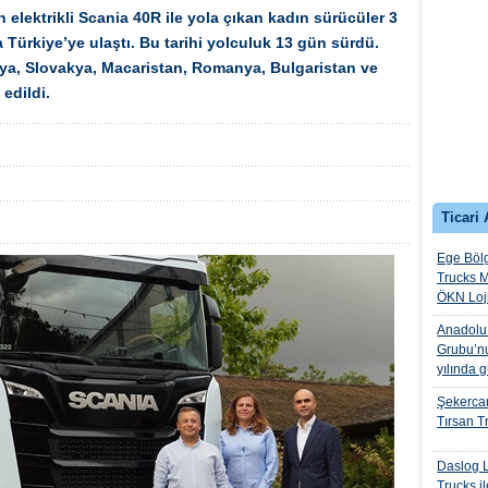
elektrikli Scania 40R ile yola çıkan kadın sürücüler 3
 Türkiye’ye ulaştı. Bu tarihi yolculuk 13 gün sürdü.
ya, Slovakya, Macaristan, Romanya, Bulgaristan ve
 edildi.
Ticari 
Ege Bölg
Trucks M
ÖKN Lojis
Anadolu I
Grubu’nu
yılında 
Şekercan
Tırsan Tr
Daslog L
Trucks il