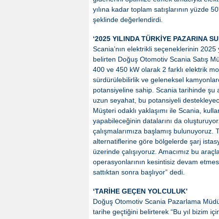
yılına kadar toplam satışlarının yüzde 50'
şeklinde değerlendirdi.
‘2025 YILINDA TÜRKİYE PAZARINA S
Scania’nın elektrikli seçeneklerinin 2025
belirten Doğuş Otomotiv Scania Satış M
400 ve 450 kW olarak 2 farklı elektrik m
sürdürülebilirlik ve geleneksel kamyonla
potansiyeline sahip. Scania tarihinde şu an
uzun seyahat, bu potansiyeli destekleye
Müşteri odaklı yaklaşımı ile Scania, kulla
yapabileceğinin datalarını da oluşturuyor.
çalışmalarımıza başlamış bulunuyoruz. T
alternatiflerine göre bölgelerde şarj istas
üzerinde çalışıyoruz. Amacımız bu araçl
operasyonlarının kesintisiz devam etmesi
sattıktan sonra başlıyor” dedi.
‘TARİHE GEÇEN YOLCULUK’
Doğuş Otomotiv Scania Pazarlama Müdürü
tarihe geçtiğini belirterek “Bu yıl bizim