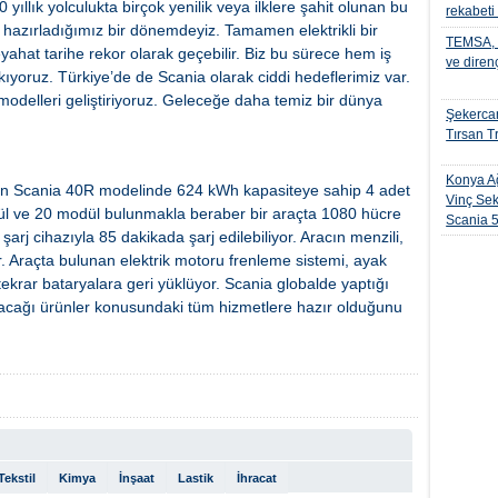
0 yıllık yolculukta birçok yenilik veya ilklere şahit olunan bu
rekabeti
e hazırladığımız bir dönemdeyiz. Tamamen elektrikli bir
TEMSA, t
ahat tarihe rekor olarak geçebilir. Biz bu sürece hem iş
ve diren
ıyoruz. Türkiye’de de Scania olarak ciddi hedeflerimiz var.
ş modelleri geliştiriyoruz. Geleceğe daha temiz bir dünya
Şekercan
Tırsan Tr
Konya Ağ
ren Scania 40R modelinde 624 kWh kapasiteye sahip 4 adet
Vinç Sek
ül ve 20 modül bulunmakla beraber bir araçta 1080 hücre
Scania 
 şarj cihazıyla 85 dakikada şarj edilebiliyor. Aracın menzili,
r. Araçta bulunan elektrik motoru frenleme sistemi, ayak
tekrar bataryalara geri yüklüyor. Scania globalde yaptığı
unacağı ürünler konusundaki tüm hizmetlere hazır olduğunu
Tekstil
Kimya
İnşaat
Lastik
İhracat