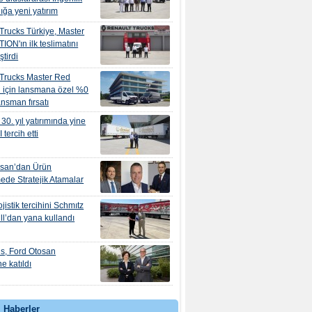
ığa yeni yatırım
Trucks Türkiye, Master
ION'ın ilk teslimatını
ştirdi
 Trucks Master Red
 için lansmana özel %0
nansman fırsatı
30. yıl yatırımında yine
tercih etti
osan’dan Ürün
mede Stratejik Atamalar
jistik tercihini Schmıtz
l’dan yana kullandı
s, Ford Otosan
e katıldı
 Haberler