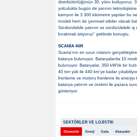
distribütörlüğünün 30. yılını kutluyoruz. 3
yolculukta bugün de yarının teknolojisin
kamyon ile 3.300 kilometre yapılan bu sey
modeli hem de çevresel etkiler olarak bak
Sürdürülebilir yatırım ve sürdürülebilir i
bırakmak istiyoruz” şeklinde konuştu.
SCANİA 40R
Scania’nın en uzun rotasını gerçekleşti
batarya bulunuyor. Bataryalarda 10 mod
bulunuyor. Bataryalar, 350 kW'lık bir hızlı
40 ton yük ile 440 km'ye kadar çıkabiliyo
frenleme ve motoru frenleme ile enerjiyi 
batarya yatırım ve üretimi ile pazara s
gösteriyor.
SEKTÖRLER VE LOJİSTİK
Otomotiv
Enerji
Gıda
Akaryakıt