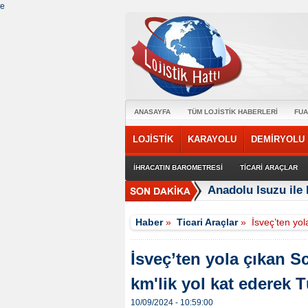
e
ANASAYFA
TÜM LOJİSTİK HABERLERİ
FUA
LOJİSTİK
KARAYOLU
DEMİRYOLU
İHRACATIN BAROMETRESİ
TİCARİ ARAÇLAR
Anadolu Isuzu ile 
Haber
»
Ticari Araçlar
»
İsveç’ten yol
İsveç’ten yola çıkan S
km'lik yol kat ederek T
10/09/2024 - 10:59:00