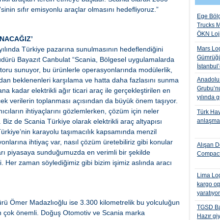
sinin sıfır emisyonlu araçlar olmasını hedefliyoruz.”
Ege Bölg
Trucks M
ÖKN Lojis
UNACAĞIZ’
 yılında Türkiye pazarına sunulmasının hedeflendiğini
Mars Log
Gümrüğü
üdürü Bayazıt Canbulat “Scania, Bölgesel uygulamalarda
İstanbul
otoru sunuyor, bu ürünlerle operasyonlarında modülerlik,
rdan beklenenleri karşılama ve hatta daha fazlasını sunma
Anadolu I
Grubu’nu
a kadar elektrikli ağır ticari araç ile gerçekleştirilen en
yılında 
cek verilerin toplanması açısından da büyük önem taşıyor.
nıcıların ihtiyaçlarını gözlemlerken, çözüm için neler
Türk Hava
 Biz de Scania Türkiye olarak elektrikli araç altyapısı
anlaşmas
ürkiye’nin karayolu taşımacılık kapsamında menzil
yonlarına ihtiyaç var, nasıl çözüm üretebiliriz gibi konular
Alışan D
arı piyasaya sunduğumuzda en verimli bir şekilde
Compact
. Her zaman söylediğimiz gibi bizim işimiz aslında aracı
Lima Log
kargo op
yaratıyo
 Ömer Madazlıoğlu ise 3.300 kilometrelik bu yolculuğun
TGSD Ba
 için çok önemli. Doğuş Otomotiv ve Scania marka
Hazır gi