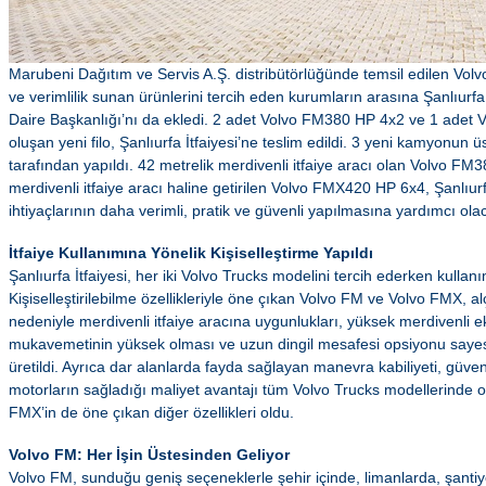
Marubeni Dağıtım ve Servis A.Ş. distribütörlüğünde temsil edilen Vol
ve verimlilik sunan ürünlerini tercih eden kurumların arasına Şanlıurfa
Daire Başkanlığı’nı da ekledi. 2 adet Volvo FM380 HP 4x2 ve 1 adet
oluşan yeni filo, Şanlıurfa İtfaiyesi’ne teslim edildi. 3 yeni kamyonun ü
tarafından yapıldı. 42 metrelik merdivenli itfaiye aracı olan Volvo FM
merdivenli itfaiye aracı haline getirilen Volvo FMX420 HP 6x4, Şanlıurfa 
ihtiyaçlarının daha verimli, pratik ve güvenli yapılmasına yardımcı ol
İtfaiye Kullanımına Yönelik Kişiselleştirme Yapıldı
Şanlıurfa İtfaiyesi, her iki Volvo Trucks modelini tercih ederken kullan
Kişiselleştirilebilme özellikleriyle öne çıkan Volvo FM ve Volvo FMX, al
nedeniyle merdivenli itfaiye aracına uygunlukları, yüksek merdivenli 
mukavemetinin yüksek olması ve uzun dingil mesafesi opsiyonu sayesi
üretildi. Ayrıca dar alanlarda fayda sağlayan manevra kabiliyeti, güven
motorların sağladığı maliyet avantajı tüm Volvo Trucks modellerinde 
FMX’in de öne çıkan diğer özellikleri oldu.
Volvo FM: Her İşin Üstesinden Geliyor
Volvo FM, sunduğu geniş seçeneklerle şehir içinde, limanlarda, şantiy