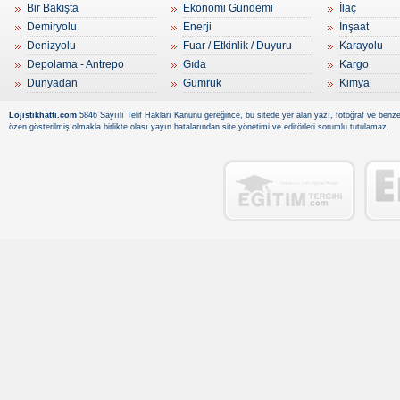
Bir Bakışta
Ekonomi Gündemi
İlaç
Demiryolu
Enerji
İnşaat
Denizyolu
Fuar / Etkinlik / Duyuru
Karayolu
Depolama - Antrepo
Gıda
Kargo
Dünyadan
Gümrük
Kimya
Lojistikhatti.com
5846 Sayıılı Telif Hakları Kanunu gereğince, bu sitede yer alan yazı, fotoğraf ve benzer
özen gösterilmiş olmakla birlikte olası yayın hatalarından site yönetimi ve editörleri sorumlu tutulamaz.