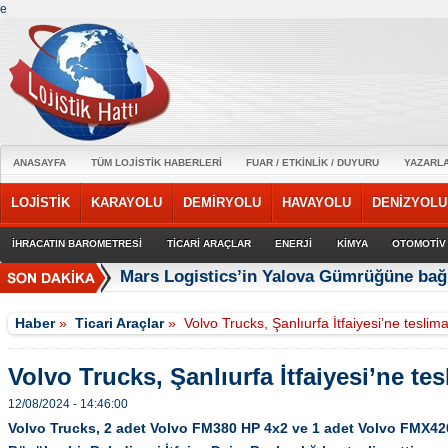
e
ANASAYFA
TÜM LOJİSTİK HABERLERİ
FUAR / ETKİNLİK / DUYURU
YAZARL
LOJİSTİK
KARAYOLU
DEMİRYOLU
HAVAYOLU
DENİZYOLU
İHRACATIN BAROMETRESİ
TİCARİ ARAÇLAR
ENERJİ
KİMYA
OTOMOTİV
Mars Logistics’in Yalova Gümrüğüne bağl
Haber
»
Ticari Araçlar
»
Volvo Trucks, Şanlıurfa İtfaiyesi’ne teslima
Volvo Trucks, Şanlıurfa İtfaiyesi’ne tes
12/08/2024 - 14:46:00
Volvo Trucks, 2 adet Volvo FM380 HP 4x2 ve 1 adet Volvo FMX420