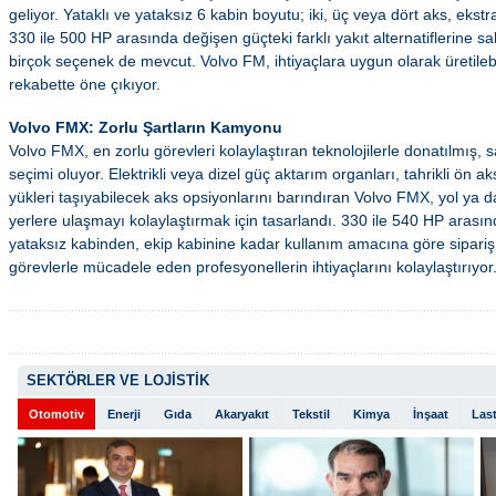
geliyor. Yataklı ve yataksız 6 kabin boyutu; iki, üç veya dört aks, ekst
330 ile 500 HP arasında değişen güçteki farklı yakıt alternatiflerine sa
birçok seçenek de mevcut. Volvo FM, ihtiyaçlara uygun olarak üretileb
rekabette öne çıkıyor.
Volvo FMX: Zorlu Şartların Kamyonu
Volvo FMX, en zorlu görevleri kolaylaştıran teknolojilerle donatılmış,
seçimi oluyor. Elektrikli veya dizel güç aktarım organları, tahrikli ön 
yükleri taşıyabilecek aks opsiyonlarını barındıran Volvo FMX, yol ya da
yerlere ulaşmayı kolaylaştırmak için tasarlandı. 330 ile 540 HP arasın
yataksız kabinden, ekip kabinine kadar kullanım amacına göre sipariş
görevlerle mücadele eden profesyonellerin ihtiyaçlarını kolaylaştırıyor
SEKTÖRLER VE LOJİSTİK
Otomotiv
Enerji
Gıda
Akaryakıt
Tekstil
Kimya
İnşaat
Last