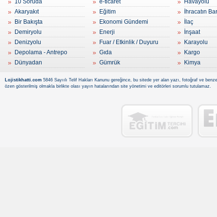
10 Soruda
e-ticaret
Havayolu
Akaryakıt
Eğitim
İhracatın Ba
Bir Bakışta
Ekonomi Gündemi
İlaç
Demiryolu
Enerji
İnşaat
Denizyolu
Fuar / Etkinlik / Duyuru
Karayolu
Depolama - Antrepo
Gıda
Kargo
Dünyadan
Gümrük
Kimya
Lojistikhatti.com
5846 Sayıılı Telif Hakları Kanunu gereğince, bu sitede yer alan yazı, fotoğraf ve benzer
özen gösterilmiş olmakla birlikte olası yayın hatalarından site yönetimi ve editörleri sorumlu tutulamaz.