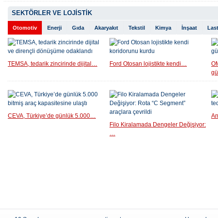
SEKTÖRLER VE LOJİSTİK
Otomotiv
Enerji
Gıda
Akaryakıt
Tekstil
Kimya
İnşaat
Last
TEMSA, tedarik zincirinde dijital…
Ford Otosan lojistikte kendi…
OM
g
CEVA, Türkiye’de günlük 5.000…
An
Filo Kiralamada Dengeler Değişiyor:
…