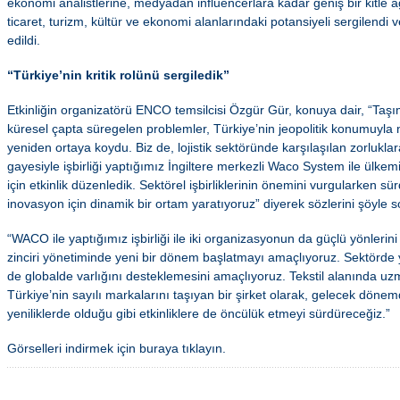
ekonomi analistlerine, medyadan influencerlara kadar geniş bir kitle ağı
ticaret, turizm, kültür ve ekonomi alanlarındaki potansiyeli sergilendi ve 
edildi.
“Türkiye’nin kritik rolünü sergiledik”
Etkinliğin organizatörü ENCO temsilcisi Özgür Gür, konuya dair, “Taşım
küresel çapta süregelen problemler, Türkiye’nin jeopolitik konumuyla ne 
yeniden ortaya koydu. Biz de, lojistik sektöründe karşılaşılan zorlukla
gayesiyle işbirliği yaptığımız İngiltere merkezli Waco System ile ülkem
için etkinlik düzenledik. Sektörel işbirliklerinin önemini vurgularken sü
inovasyon için dinamik bir ortam yaratıyoruz” diyerek sözlerini şöyle 
“WACO ile yaptığımız işbirliği ile iki organizasyonun da güçlü yönlerini b
zinciri yönetiminde yeni bir dönem başlatmayı amaçlıyoruz. Sektörde 
de globalde varlığını desteklemesini amaçlıyoruz. Tekstil alanında u
Türkiye’nin sayılı markalarını taşıyan bir şirket olarak, gelecek dönem
yeniliklerde olduğu gibi etkinliklere de öncülük etmeyi sürdüreceğiz.”
Görselleri indirmek için buraya tıklayın.