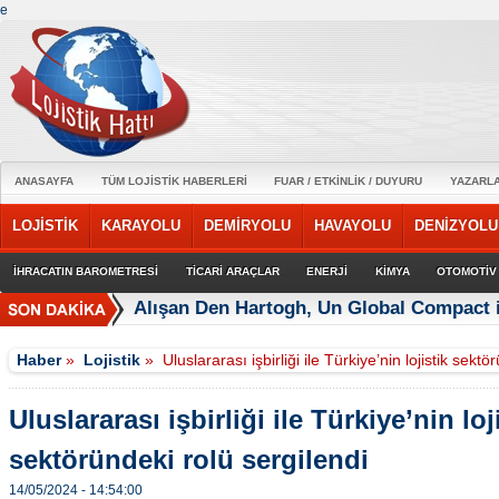
e
ANASAYFA
TÜM LOJİSTİK HABERLERİ
FUAR / ETKİNLİK / DUYURU
YAZARL
LOJİSTİK
KARAYOLU
DEMİRYOLU
HAVAYOLU
DENİZYOLU
İHRACATIN BAROMETRESİ
TİCARİ ARAÇLAR
ENERJİ
KİMYA
OTOMOTİV
Alışan Den Hartogh, Un Global Compact 
Haber
»
Lojistik
»
Uluslararası işbirliği ile Türkiye’nin lojistik sekt
Uluslararası işbirliği ile Türkiye’nin loj
sektöründeki rolü sergilendi
14/05/2024 - 14:54:00