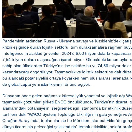
Pandeminin ardından Rusya - Ukrayna savaşı ve Kızıldeniz’deki çatış
krizin eşiğinde duran lojistik sektörü, tüm duraksamalara rağmen b
Intelligence’ın açıkladığı veriler, 2024’ü 6,03 trilyon dolarla kapatmas
7,54 trilyon dolara ulaşacağına işaret ediyor. Globaldeki konumuyla 
sahip olan ülkelerden Türkiye’nin ise sektöre bu yıl 74,56 milyar dol
kazandıracağı öngörülüyor. Taşımacılık ve lojistik sektörüne dair düzen
bu alandaki potansiyelini ortaya koyarken hem uluslararası arenada 
de global çapta yeni işbirliklerinin önünü açıyor.
Dünyanın önde gelen bağımsız küresel yük yönetimi ve lojistik ağı Waco
taşımacılık çözümleri şirketi ENCO öncülüğünde, Türkiye'nin ticaret, 
alanlarındaki potansiyelini sergilemek için İstanbul’da bir etkinlik düz
tarihlerindeki “WACO System Topluluğu Etkinliği”nin gala yemeği ve An
Çırağan Sarayı’nda, toplantılar ise Le Méridien Istanbul Etiler’de gerçe
dünya ticaretinin geleceğini şekillendirin” temalı etkinlikte, sektör pro