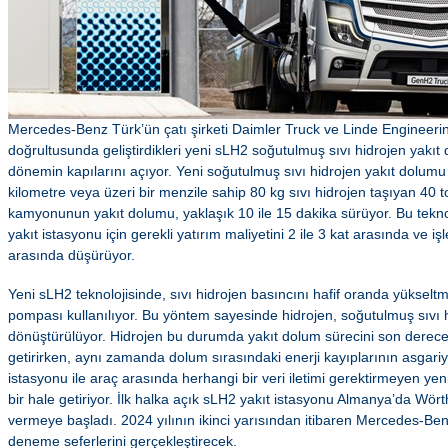
Mercedes-Benz Türk’ün çatı şirketi Daimler Truck ve Linde Engineeri
doğrultusunda geliştirdikleri yeni sLH2 soğutulmuş sıvı hidrojen yakıt d
dönemin kapılarını açıyor. Yeni soğutulmuş sıvı hidrojen yakıt dolumu 
kilometre veya üzeri bir menzile sahip 80 kg sıvı hidrojen taşıyan 40 t
kamyonunun yakıt dolumu, yaklaşık 10 ile 15 dakika sürüyor. Bu tekn
yakıt istasyonu için gerekli yatırım maliyetini 2 ile 3 kat arasında ve işl
arasında düşürüyor.
Yeni sLH2 teknolojisinde, sıvı hidrojen basıncını hafif oranda yükselt
pompası kullanılıyor. Bu yöntem sayesinde hidrojen, soğutulmuş sıvı 
dönüştürülüyor. Hidrojen bu durumda yakıt dolum sürecini son derece k
getirirken, aynı zamanda dolum sırasındaki enerji kayıplarının asgariye
istasyonu ile araç arasında herhangi bir veri iletimi gerektirmeyen yeni
bir hale getiriyor. İlk halka açık sLH2 yakıt istasyonu Almanya’da Wö
vermeye başladı. 2024 yılının ikinci yarısından itibaren Mercedes-Be
deneme seferlerini gerçekleştirecek.