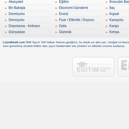
Akaryakıt
Eğitim
İhracatın Ba
Bir Bakışta
Ekonomi Gündemi
İlaç
Demiryolu
Enerji
İnşaat
Denizyolu
Fuar / Etkinlik / Duyuru
Karayolu
Depolama - Antrepo
Gıda
Kargo
Dünyadan
Gümrük
Kimya
Lojistikhatti.com
5846 Sayıılı Telif Hakları Kanunu gereğince, bu sitede yer alan yazı, fotoğraf ve benzer
özen gösterilmiş olmakla birlikte olası yayın hatalarından site yönetimi ve editörleri sorumlu tutulamaz.