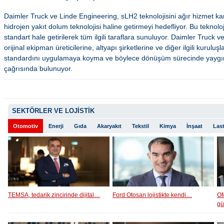
Daimler Truck ve Linde Engineering, sLH2 teknolojisini ağır hizmet ka
hidrojen yakıt dolum teknolojisi haline getirmeyi hedefliyor. Bu teknoloj
standart hale getirilerek tüm ilgili taraflara sunuluyor. Daimler Truck 
orijinal ekipman üreticilerine, altyapı şirketlerine ve diğer ilgili kuruluş
standardını uygulamaya koyma ve böylece dönüşüm sürecinde yaygın
çağrısında bulunuyor.
SEKTÖRLER VE LOJİSTİK
Otomotiv
Enerji
Gıda
Akaryakıt
Tekstil
Kimya
İnşaat
Last
TEMSA, tedarik zincirinde dijital…
Ford Otosan lojistikte kendi…
OM
g