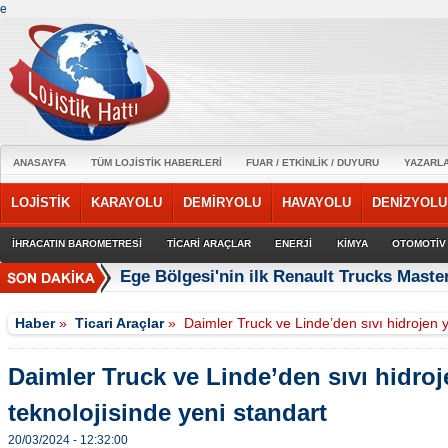
e
ANASAYFA
TÜM LOJİSTİK HABERLERİ
FUAR / ETKİNLİK / DUYURU
YAZARL
LOJİSTİK
KARAYOLU
DEMİRYOLU
HAVAYOLU
DENİZYOLU
İHRACATIN BAROMETRESİ
TİCARİ ARAÇLAR
ENERJİ
KİMYA
OTOMOTİV
Ege Bölgesi'nin ilk Renault Trucks Master
Haber
»
Ticari Araçlar
»
Daimler Truck ve Linde’den sıvı hidrojen y
Daimler Truck ve Linde’den sıvı hidroj
teknolojisinde yeni standart
20/03/2024 - 12:32:00