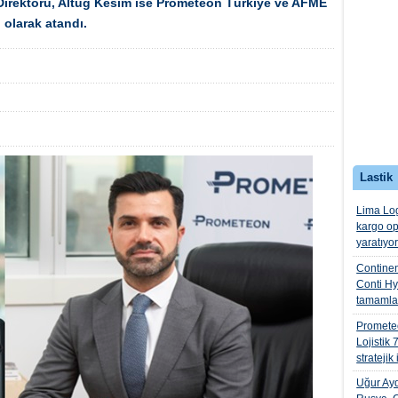
Direktörü, Altuğ Kesim ise Prometeon Türkiye ve AFME
rü olarak atandı.
Lastik
Lima Log
kargo op
yaratıyo
Continen
Conti Hyb
tamamla
Promete
Lojistik 
stratejik 
Uğur Ayd