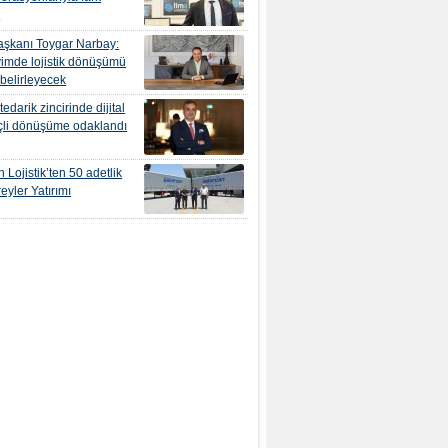
r
şkanı Toygar Narbay:
yimde lojistik dönüşümü
 belirleyecek
edarik zincirinde dijital
çli dönüşüme odaklandı
 Lojistik’ten 50 adetlik
eyler Yatırımı