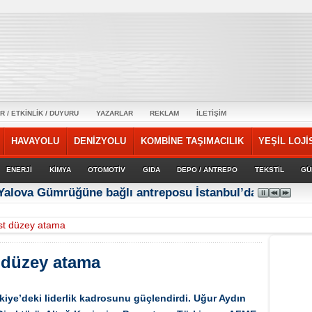
R / ETKİNLİK / DUYURU
YAZARLAR
REKLAM
İLETİŞİM
HAVAYOLU
DENİZYOLU
KOMBİNE TAŞIMACILIK
YEŞİL LOJİ
ENERJİ
KİMYA
OTOMOTİV
GIDA
DEPO / ANTREPO
TEKSTİL
GÜ
 Yalova Gümrüğüne bağlı antreposu İstanbul’da hizmet ve
st düzey atama
 düzey atama
kiye’deki liderlik kadrosunu güçlendirdi. Uğur Aydın