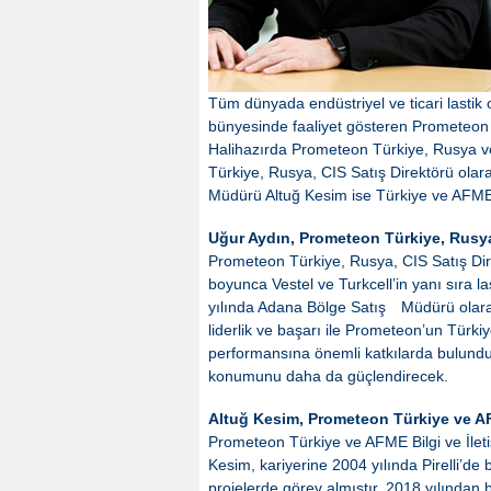
Tüm dünyada endüstriyel ve ticari lastik
bünyesinde faaliyet gösteren Prometeon Tür
Halihazırda Prometeon Türkiye, Rusya v
Türkiye, Rusya, CIS Satış Direktörü olara
Müdürü Altuğ Kesim ise Türkiye ve AFME Bi
Uğur Aydın, Prometeon Türkiye, Rusya
Prometeon Türkiye, Rusya, CIS Satış Dire
boyunca Vestel ve Turkcell’in yanı sıra la
yılında Adana Bölge Satış
Müdürü olara
liderlik ve başarı ile Prometeon’un Türki
performansına önemli katkılarda bulundu. 
konumunu daha da güçlendirecek.
Altuğ Kesim, Prometeon Türkiye ve AFM
Prometeon Türkiye ve AFME Bilgi ve İleti
Kesim, kariyerine 2004 yılında Pirelli’de ba
projelerde görev almıştır. 2018 yılından