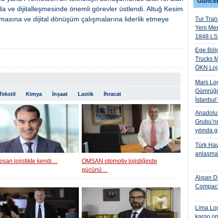
Güncel
 ve dijitalleşmesinde önemli görevler üstlendi. Altuğ Kesim
masına ve dijital dönüşüm çalışmalarına liderlik etmeye
Tur Trans
Yeni Me
1848 LS 
Ege Bölg
Trucks M
ÖKN Lojis
Mars Log
Gümrüğü
Tekstil
Kimya
İnşaat
Lastik
İhracat
İstanbul
Anadolu I
Grubu’nu
yılında 
Türk Hava
anlaşmas
osan lojistikte kendi…
OMSAN otomotiv lojistiğinde
gücünü…
Alışan D
Compact
Lima Log
kargo op