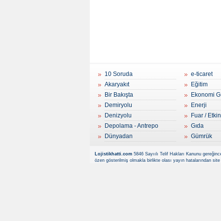
10 Soruda
e-ticaret
Akaryakıt
Eğitim
Bir Bakışta
Ekonomi G
Demiryolu
Enerji
Denizyolu
Fuar / Etkin
Depolama - Antrepo
Gıda
Dünyadan
Gümrük
Lojistikhatti.com
5846 Sayıılı Telif Hakları Kanunu gereğince
özen gösterilmiş olmakla birlikte olası yayın hatalarından site