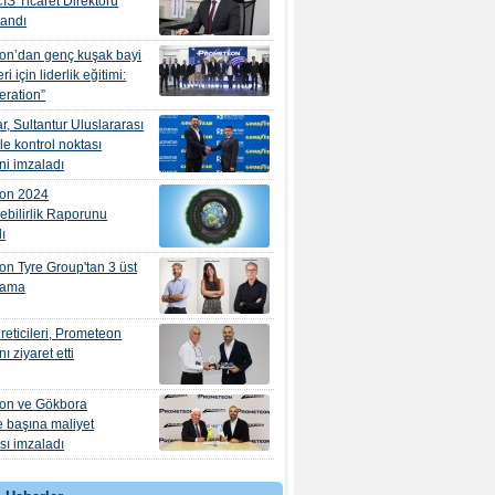
IS Ticaret Direktörü
tandı
on’dan genç kuşak bayi
ri için liderlik eğitimi:
eration”
, Sultantur Uluslararası
le kontrol noktası
ni imzaladı
on 2024
ebilirlik Raporunu
ı
n Tyre Group'tan 3 üst
tama
üreticileri, Prometeon
nı ziyaret etti
on ve Gökbora
e başına maliyet
ı imzaladı