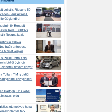
 Haberler
it Lojistik, Filosunu 50
rcedes-Benz Actros L
ile Güçlendirdi
esi'nin ilk Renault
aster Red EDITION'ı
tik filosuna katıldı
istics’in Yalova
ne bağlı antreposu
’da hizmet veriyor
suzu ile Petrol Ofisi
n iş birliği üçüncü
güçlenerek devam ediyor
 Yolları, TİM iş birliği
ını yedinci kez yeniledi
en Hartogh, Un Global
 imzacısı oldu
istics, otomotivde hava
erasyonlarıyla fark