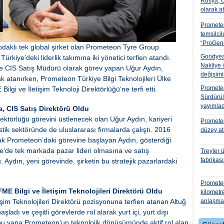
Rusya, C
olarak a
Promete
temsilcile
“ProGen
 odaklı tek global şirket olan Prometeon Tyre Group
Goodyear
kiye’deki liderlik takımına iki yönetici terfien atandı.
Nakliye i
e CIS Satış Müdürü olarak görev yapan Uğur Aydın,
değişimi
k atanırken, Prometeon Türkiye Bilgi Teknolojileri Ülke
Promete
lgi ve İletişim Teknoloji Direktörlüğü’ne terfi etti.
Sürdürül
yayımlad
, CIS Satış Direktörü Oldu
ktörlüğü görevini üstlenecek olan Uğur Aydın, kariyeri
Prometeo
stik sektöründe de uluslararası firmalarda çalıştı. 2016
düzey a
k Prometeon’daki görevine başlayan Aydın, gösterdiği
ye’de tek markada pazar lideri olmasına ve satış
Treyler 
fabrikası
Aydın, yeni görevinde, şirketin bu stratejik pazarlardaki
Promete
E Bilgi ve İletişim Teknolojileri Direktörü Oldu
kilometr
şim Teknolojileri Direktörü pozisyonuna terfien atanan Altuğ
anlaşmas
şladı ve çeşitli görevlerde rol alarak yurt içi, yurt dışı
 bu yana Prometeon’un teknolojik dönüşümünde aktif rol alan