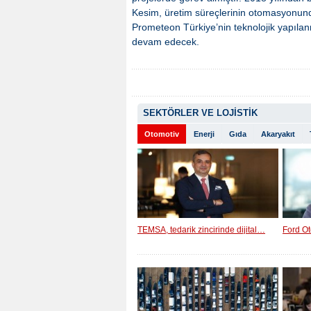
Kesim, üretim süreçlerinin otomasyonunda
Prometeon Türkiye’nin teknolojik yapılan
devam edecek.
SEKTÖRLER VE LOJİSTİK
Otomotiv
Enerji
Gıda
Akaryakıt
TEMSA, tedarik zincirinde dijital…
Ford Ot