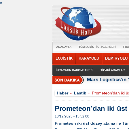
e
ANASAYFA
TÜM LOJİSTİK HABERLERİ
FUA
LOJİSTİK
KARAYOLU
DEMİRYOLU
İHRACATIN BAROMETRESİ
TİCARİ ARAÇLAR
Mars Logistics’in
Haber
»
Lastik
»
Prometeon’dan iki ü
Prometeon’dan iki üst
13/12/2023 - 15:52:00
Prometeon iki üst düzey atama ile Tür