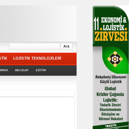
STİK
LOJİSTİK TEKNOLOJİLERİ
MRÜK
MEVZUAT
EĞİTİM
riyor