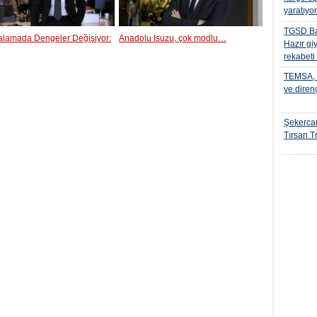
yaratıyo
TGSD Ba
ralamada Dengeler Değişiyor:
Anadolu Isuzu, çok modlu…
Hazır gi
rekabeti
TEMSA, t
ve diren
Şekercan
Tırsan Tr