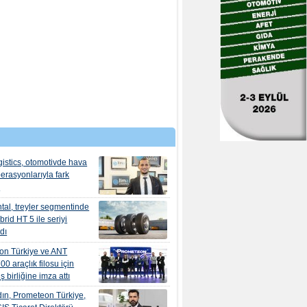
istics, otomotivde hava
erasyonlarıyla fark
r
tal, treyler segmentinde
rid HT 5 ile seriyi
dı
on Türkiye ve ANT
700 araçlık filosu için
iş birliğine imza attı
ın, Prometeon Türkiye,