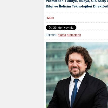
Prometeon Türkiye, Rusya, CIS Satış 
Bilgi ve İletişim Teknolojileri Direktö
|
More
Etiketler:
atama
prometeon