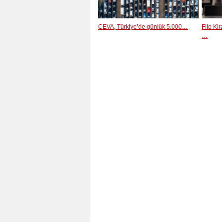
CEVA, Türkiye’de günlük 5.000…
Filo Ki
…