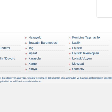
Havayolu
Kombine Taşımacılık
İhracatın Barometresi
Lastik
ündemi
İlaç
Lojistik
İnşaat
Lojistik Teknolojileri
lik / Duyuru
Karayolu
Lojistik Vizyon
Kargo
Mevzuat
Kimya
Otomotiv
, bu sitede yer alan yazı, fotoğraf ve benzeri dokümanlar, izin alınmadan ve kaynak gösterilmeden kesinlikle 
 yönetimi ve editörleri sorumlu tutulamaz.