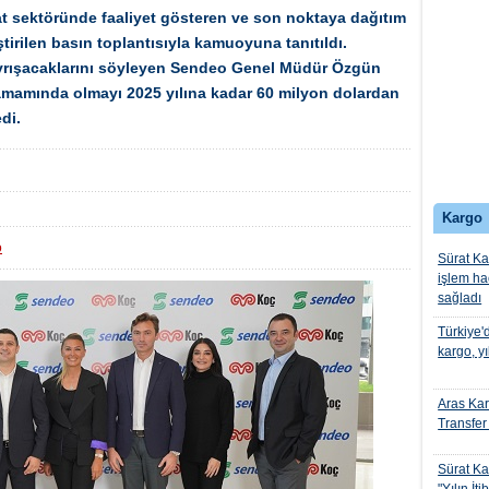
t sektöründe faaliyet gösteren ve son noktaya dağıtım
irilen basın toplantısıyla kamuoyuna tanıtıldı.
a ayrışacaklarını söyleyen Sendeo Genel Müdür Özgün
in tamamında olmayı 2025 yılına kadar 60 milyon dolardan
edi.
Kargo
o
Sürat Ka
işlem ha
sağladı
Türkiye'
kargo, yı
Aras Kar
Transfer
Sürat K