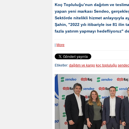
Koç Topluluğu’nun dağıtım ve teslima
yapan yeni markası Sendeo, gerçekleşt
Sektörde nitelikli hizmet anlayışıyl
Şahin, "2022 yılı itibariyle ise 81 il
fazla yatırım yapmayı hedefliyoruz" d
|
More
Etiketler:
dağıtım ve kargo
koç topluluğu
sende