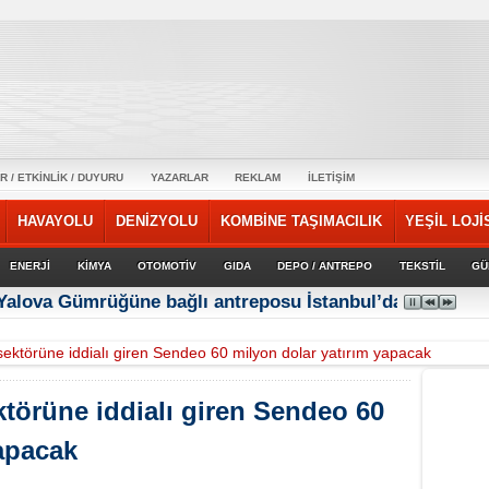
R / ETKİNLİK / DUYURU
YAZARLAR
REKLAM
İLETİŞİM
HAVAYOLU
DENİZYOLU
KOMBİNE TAŞIMACILIK
YEŞİL LOJİ
ENERJİ
KİMYA
OTOMOTİV
GIDA
DEPO / ANTREPO
TEKSTİL
GÜ
 Yalova Gümrüğüne bağlı antreposu İstanbul’da hizmet ve
sektörüne iddialı giren Sendeo 60 milyon dolar yatırım yapacak
ktörüne iddialı giren Sendeo 60
yapacak