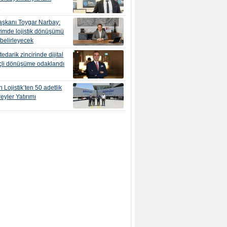
r
şkanı Toygar Narbay:
yimde lojistik dönüşümü
 belirleyecek
edarik zincirinde dijital
çli dönüşüme odaklandı
 Lojistik’ten 50 adetlik
eyler Yatırımı