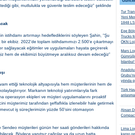
Güncel
stediği gibi, mutlulukla ve güvenle teslim edeceğiz” şeklinde
Tur Trans
Yeni Me
1848 LS 
acak
Ege Bölg
 istihdamı artırmayı hedeflediklerini söyleyen Şahin, “Şu
Trucks M
 bir ekibiz. 2022’de toplam istihdamımızı 2.500’e çıkartmayı
ÖKN Lojis
er sağlayacak eğitimler ve uygulamaları hayata geçirerek
Mars Log
ğiz hem de ekibimizi büyütmeye aralıksız devam edeceğiz”
Gümrüğü
İstanbul
Anadolu I
yışı
Grubu’nu
yılında 
am ettiği teknolojik altyapısıyla hem müşterilerinin hem de
Türk Hava
laylaştırıyor. Markanın teknoloji yatırımlarıyla fark
anlaşmas
a operasyon ekipleri ve müşteri uygulamalarını proaktif
ini müşterimiz tarafından şeffaflıkla izlenebilir hale getirmek
e mevcut iş süreçlerimizin yüzde 50’sini otomasyon
Alışan D
Compact
e Sendeo müşterileri günün her saati gönderileri hakkında
Lima Log
abilecek. Böylece yanıtsız çağrılar ya da uzun hatta
kargo op