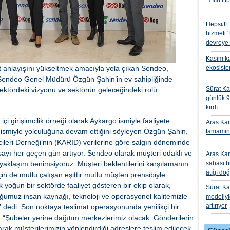
"Yılın İti
HepsiJET
hizmeti
devreye 
Kasım ka
t anlayışını yükseltmek amacıyla yola çıkan Sendeo,
ekosiste
ı. Sendeo Genel Müdürü Özgün Şahin’in ev sahipliğinde
Sürat Ka
sektördeki vizyonu ve sektörün geleceğindeki rolü
günlük 9
kırdı
çi girişimcilik örneği olarak Aykargo ismiyle faaliyete
Aras Kar
eo ismiyle yolculuğuna devam ettiğini söyleyen Özgün Şahin,
tamamını
cileri Derneği’nin (KARİD) verilerine göre salgın döneminde
sayı her geçen gün artıyor. Sendeo olarak müşteri odaklı ve
Aras Kar
aklaşım benimsiyoruz. Müşteri beklentilerini karşılamanın
sahası 
atığı do
n de mutlu çalışan eşittir mutlu müşteri prensibiyle
k yoğun bir sektörde faaliyet gösteren bir ekip olarak,
Sürat Ka
uğumuz insan kaynağı, teknoloji ve operasyonel kalitemizle
modeliy
artırıyor
 dedi. Son noktaya teslimat operasyonunda yenilikçi bir
, “Şubeler yerine dağıtım merkezlerimiz olacak. Gönderilerin
ak müşterilerimizin yönlendirdiği adreslere teslim edilecek.