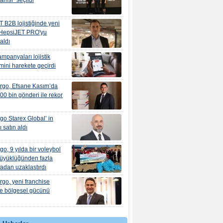
barlısı" seçildi
 B2B lojistiğinde yeni
 'HepsiJET PRO'yu
aldı
mpanyaları lojistik
mini harekete geçirdi
rgo, Efsane Kasım’da
00 bin gönderi ile rekor
go Starex Global’ in
 satın aldı
go, 9 yılda bir voleybol
büyüklüğünden fazla
ğadan uzaklaştırdı
rgo, yeni franchise
le bölgesel gücünü