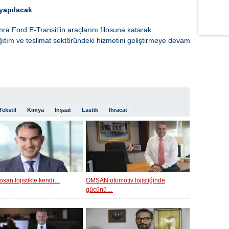
 yapılacak
nra Ford E-Transit’in araçlarını filosuna katarak
ağıtım ve teslimat sektöründeki hizmetini geliştirmeye devam
Tekstil
Kimya
İnşaat
Lastik
İhracat
osan lojistikte kendi…
OMSAN otomotiv lojistiğinde
gücünü…