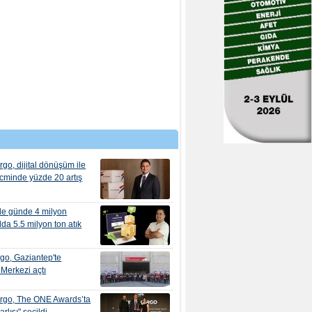
rgo, dijital dönüşüm ile
cminde yüzde 20 artış
de günde 4 milyon
lda 5.5 milyon ton atık
go, Gaziantep'te
 Merkezi açtı
argo, The ONE Awards’ta