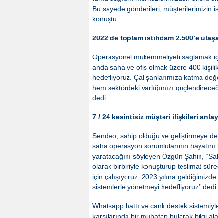
Bu sayede gönderileri, müşterilerimizin i
konuştu.
2022’de toplam istihdam 2.500’e ulaş
Operasyonel mükemmeliyeti sağlamak için
anda saha ve ofis olmak üzere 400 kişilik
hedefliyoruz. Çalışanlarımıza katma değ
hem sektördeki varlığımızı güçlendirece
dedi.
7 / 24 kesintisiz müşteri ilişkileri anla
Sendeo, sahip olduğu ve geliştirmeye dev
saha operasyon sorumlularının hayatını ko
yaratacağını söyleyen Özgün Şahin, “Sah
olarak birbiriyle konuşturup teslimat sürec
için çalışıyoruz. 2023 yılına geldiğimizd
sistemlerle yönetmeyi hedefliyoruz” dedi.
Whatsapp hattı ve canlı destek sistemiyl
karşılarında bir muhatap bularak bilgi al