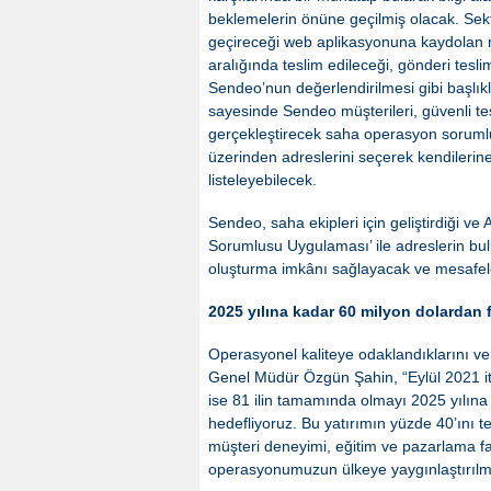
beklemelerin önüne geçilmiş olacak. Sek
geçireceği web aplikasyonuna kaydolan mü
aralığında teslim edileceği, gönderi tes
Sendeo’nun değerlendirilmesi gibi başlık
sayesinde Sendeo müşterileri, güvenli te
gerçekleştirecek saha operasyon sorumlus
üzerinden adreslerini seçerek kendilerine 
listeleyebilecek.
Sendeo, saha ekipleri için geliştirdiği 
Sorumlusu Uygulaması’ ile adreslerin bul
oluşturma imkânı sağlayacak ve mesafele
2025 yılına kadar 60 milyon dolardan f
Operasyonel kaliteye odaklandıklarını ve b
Genel Müdür Özgün Şahin, “Eylül 2021 itiba
ise 81 ilin tamamında olmayı 2025 yılına
hedefliyoruz. Bu yatırımın yüzde 40’ını 
müşteri deneyimi, eğitim ve pazarlama fa
operasyonumuzun ülkeye yaygınlaştırılm