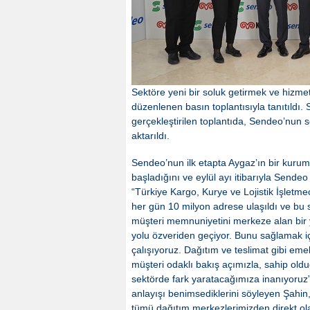
Sektöre yeni bir soluk getirmek ve hizme
düzenlenen basın toplantısıyla tanıtıld
gerçekleştirilen toplantıda, Sendeo’nun 
aktarıldı.
Sendeo’nun ilk etapta Aygaz’ın bir kurum i
başladığını ve eylül ayı itibarıyla Send
“Türkiye Kargo, Kurye ve Lojistik İşletme
her gün 10 milyon adrese ulaşıldı ve bu 
müşteri memnuniyetini merkeze alan bir y
yolu özveriden geçiyor. Bunu sağlamak içi
çalışıyoruz. Dağıtım ve teslimat gibi eme
müşteri odaklı bakış açımızla, sahip old
sektörde fark yaratacağımıza inanıyoruz”
anlayışı benimsediklerini söyleyen Şahin
tümü dağıtım merkezlerimizden direkt olar