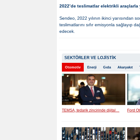
2022’de teslimatlar elektrikli araçlarla
Sendeo, 2022 yılının ikinci yarısından so
teslimatlarını sıfır emisyonla sağlayıp d
edecek.
SEKTÖRLER VE LOJİSTİK
Otomotiv
Enerji
Gıda
Akaryakıt
TEMSA, tedarik zincirinde dijital…
Ford Ot