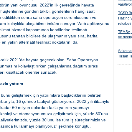
yaratıyo
törün yeni oyuncusu, 2022’in ilk çeyreğinde hayata
şterilerine gönderi takibi, gönderilerin hangi saat
TGSD Ba
lim edildikten sonra saha operasyon sorumlusunun ve
Hazır gi
lara kolaylıkla ulaşabilme imkânı sunuyor. Web aplikasyonu
rekabeti
slimat hizmeti kapsamında kendilerine teslimatı
TEMSA, t
unu tanıtan bilgilere de ulaşmanın yanı sıra, harita
ve diren
en yakın alternatif teslimat noktalarını da
Şekercan
Tırsan Tr
ve Aralık 2021’de hayata geçecek olan ‘Saha Operasyon
unmasını kolaylaştırırken çalışanlarına dağıtım sırası
ri kısaltacak öneriler sunacak.
azla yatırım
unu geliştirmek için yatırımlara başladıklarını belirten
rıyla, 16 şehirde faaliyet gösteriyoruz. 2022 yılı itibariyle
 kadar 60 milyon dolardan fazla yatırım yapmayı
teknoloji ve otomasyonumuzu geliştirmek için, yüzde 30’unu
aliyetlerimizde, yüzde 30’unu ise tüm iş süreçlerimizin ve
asında kullanmayı planlıyoruz” şeklinde konuştu.