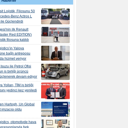
 Haberler
it Lojistik, Filosunu 50
rcedes-Benz Actros L
ile Güçlendirdi
esi'nin ilk Renault
aster Red EDITION'ı
tik filosuna katıldı
istics’in Yalova
ne bağlı antreposu
’da hizmet veriyor
suzu ile Petrol Ofisi
n iş birliği üçüncü
güçlenerek devam ediyor
 Yolları, TİM iş birliği
ını yedinci kez yeniledi
en Hartogh, Un Global
 imzacısı oldu
istics, otomotivde hava
erasyonlarıyla fark