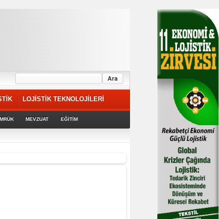
STİK
LOJİSTİK TEKNOLOJİLERİ
MRÜK
MEVZUAT
EĞİTİM
riyor