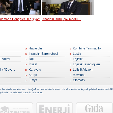
ralamada Dengeler Değişiyor:
Anadolu Isuzu, çok modlu…
Havayolu
Kombine Taşımacılık
İhracatın Barometresi
Lastik
ündemi
İlaç
Lojistik
İnşaat
Lojistik Teknolojileri
lik / Duyuru
Karayolu
Lojistik Vizyon
Kargo
Mevzuat
Kimya
Otomotiv
, bu sitede yer alan yazı, fotoğraf ve benzeri dokümanlar, izin alınmadan ve kaynak gösterilmeden kesinlikle 
 yönetimi ve editörleri sorumlu tutulamaz.