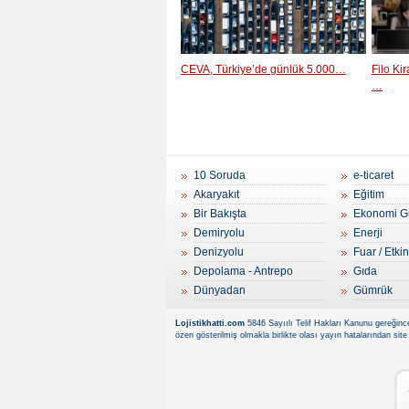
CEVA, Türkiye’de günlük 5.000…
Filo Ki
…
10 Soruda
e-ticaret
Akaryakıt
Eğitim
Bir Bakışta
Ekonomi G
Demiryolu
Enerji
Denizyolu
Fuar / Etkin
Depolama - Antrepo
Gıda
Dünyadan
Gümrük
Lojistikhatti.com
5846 Sayıılı Telif Hakları Kanunu gereğince
özen gösterilmiş olmakla birlikte olası yayın hatalarından site