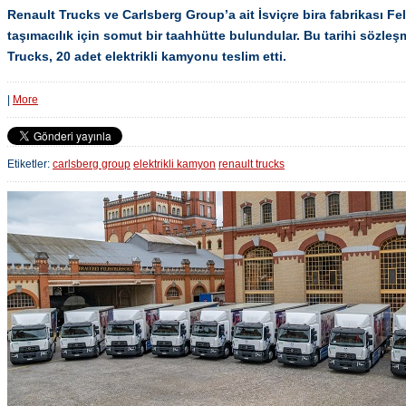
Renault Trucks ve Carlsberg Group’a ait İsviçre bira fabrikası 
taşımacılık için somut bir taahhütte bulundular. Bu tarihi sözle
Trucks, 20 adet elektrikli kamyonu teslim etti.
|
More
Etiketler:
carlsberg group
elektrikli kamyon
renault trucks