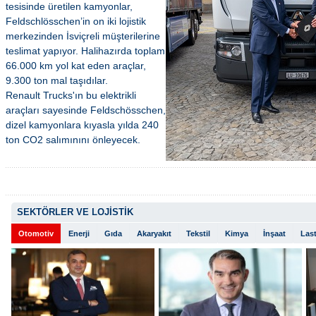
tesisinde üretilen kamyonlar,
Feldschlösschen’in on iki lojistik
merkezinden İsviçreli müşterilerine
teslimat yapıyor. Halihazırda toplam
66.000 km yol kat eden araçlar,
9.300 ton mal taşıdılar.
Renault Trucks'ın bu elektrikli
araçları sayesinde Feldschösschen,
dizel kamyonlara kıyasla yılda 240
ton CO2 salımınını önleyecek.
SEKTÖRLER VE LOJİSTİK
Otomotiv
Enerji
Gıda
Akaryakıt
Tekstil
Kimya
İnşaat
Last