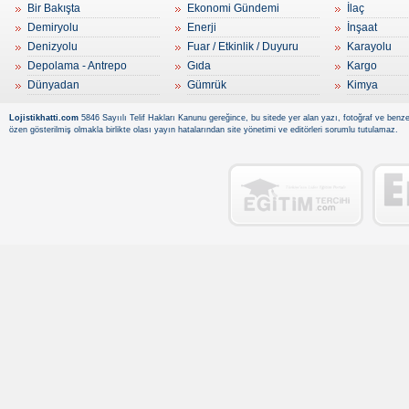
Bir Bakışta
Ekonomi Gündemi
İlaç
Demiryolu
Enerji
İnşaat
Denizyolu
Fuar / Etkinlik / Duyuru
Karayolu
Depolama - Antrepo
Gıda
Kargo
Dünyadan
Gümrük
Kimya
Lojistikhatti.com
5846 Sayıılı Telif Hakları Kanunu gereğince, bu sitede yer alan yazı, fotoğraf ve benzer
özen gösterilmiş olmakla birlikte olası yayın hatalarından site yönetimi ve editörleri sorumlu tutulamaz.