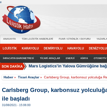
e
ANASAYFA
TÜM LOJİSTİK HABERLERİ
FUAR / ETKİNLİK / DUYURU
YAZARL
LOJİSTİK
KARAYOLU
DEMİRYOLU
HAVAYOLU
DENİZYOLU
İHRACATIN BAROMETRESİ
TİCARİ ARAÇLAR
ENERJİ
KİMYA
OTOMOTİV
Mars Logistics’in Yalova Gümrüğüne bağl
Haber
»
Ticari Araçlar
»
Carlsberg Group, karbonsuz yolculuğa Ren
Carlsberg Group, karbonsuz yolculuğ
ile başladı
31/08/2021 - 15:06:00