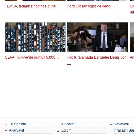
TEMSA, tedarik zincirinde dijital…
Ford Otosan lojistikte kendi…
OM
g
CEVA, Türkiye’de günlük 5.000…
Filo Kiralamada Dengeler Değişiyor:
An
…
10 Soruda
e-ticaret
Havayolu
Akaryakıt
Eğitim
İhracatın Ba