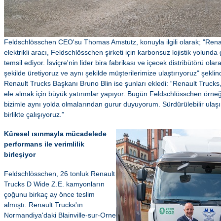
Feldschlösschen CEO'su Thomas Amstutz, konuyla ilgili olarak; "Rena
elektrikli aracı, Feldschlösschen şirketi için karbonsuz lojistik yolunda
temsil ediyor. İsviçre'nin lider bira fabrikası ve içecek distribütörü olar
şekilde üretiyoruz ve aynı şekilde müşterilerimize ulaştırıyoruz" şek
Renault Trucks Başkanı Bruno Blin ise şunları ekledi: “Renault Trucks, i
ele almak için büyük yatırımlar yapıyor. Bugün Feldschlösschen örneği
bizimle aynı yolda olmalarından gurur duyuyorum. Sürdürülebilir ula
birlikte çalışıyoruz.”
Küresel ısınmayla mücadelede
performans ile verimlilik
birleşiyor
Feldschlösschen, 26 tonluk Renault
Trucks D Wide Z.E. kamyonların
çoğunu birkaç ay önce teslim
almıştı. Renault Trucks'ın
Normandiya'daki Blainville-sur-Orne