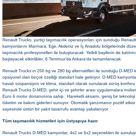
Renault Trucks, yurtiçi taşımacılık operasyonları için sunduğu Rena
kamyonlarını Marmara, Ege, Akdeniz ve İç Anadolu bölgelerinde düze
taşımacılık profesyonelleri ile buluşturacak. Yetkili bayilerin de katılı
başlayacak etkinlikler, 6 Temmuz’da Ankara’da tamamlanacak.
Renault Trucks’ın 250 bg ve 280 bg alternatifleri ile sunduğu D-MED
opsiyonel olan birçok özelliği standart hale getiriyor. D-MED kamyon
havalı süspansiyon ve klima, standart olarak sunularak sürüş konforu e
Renault Trucks D-MED, şehir içi ve şehirler arası uygulamalara mük
Euro 6 motor donanımına sahip. Hareketli aksamı, geniş bir teknoloji
tüketim ve bakım giderleri sunuyor. Otomatik şanzımanın pozitif etkisi
sayesinde üstün bir yakıt tasarrufu avantajı yakalanıyor.
Tüm taşımacılık hizmetleri için üstyapıya hazır
Renault Trucks D-MED kamyonlar, 4x2 ve 6x2 seçenekleri ile sunuluyo