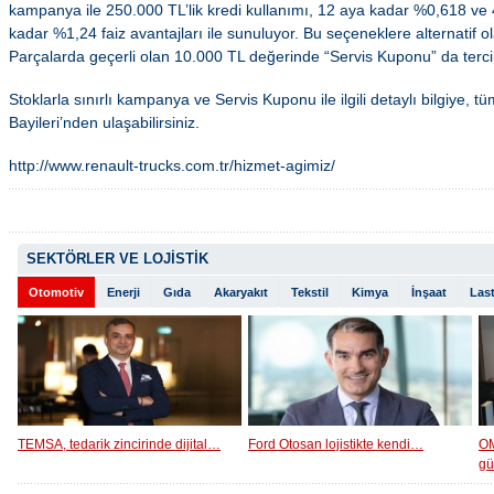
kampanya ile 250.000 TL’lik kredi kullanımı, 12 aya kadar %0,618 ve 4
kadar %1,24 faiz avantajları ile sunuluyor. Bu seçeneklere alternatif 
Parçalarda geçerli olan 10.000 TL değerinde “Servis Kuponu” da tercih
Stoklarla sınırlı kampanya ve Servis Kuponu ile ilgili detaylı bilgiye, t
Bayileri’nden ulaşabilirsiniz.
http://www.renault-trucks.com.tr/hizmet-agimiz/
SEKTÖRLER VE LOJİSTİK
Otomotiv
Enerji
Gıda
Akaryakıt
Tekstil
Kimya
İnşaat
Last
TEMSA, tedarik zincirinde dijital…
Ford Otosan lojistikte kendi…
OM
g