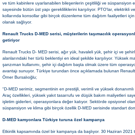
ve tüm kabinlere uyarlanabilen bileşenlerin çeşitliliği ve süspansiyon
sayesinde bütün üst yapı gerekliliklerini karşılıyor. PTO'lar, elektrikli v
kollarında konsollar gibi birçok düzenleme tüm dağıtım faaliyetleri iç
olanak sağlıyor.
Renault Trucks D-MED serisi, müşterilerin taşımacılık operasyonl
getiriyor
Renault Trucks D- MED serisi, ağır yük, havaleli yük, şehir içi ve şehi
alanlarındaki her türlü beklentiyi en ideal şekilde karşılıyor. Yüksek m
şanzıman kullanımı, şehir içi dağıtım başta olmak üzere tüm operasyon
avantajı sunuyor. Türkiye turundan önce açıklamada bulunan Renault 
Ömer Bursalıoğlu;
“D-MED serimiz, segmentinin en prestijli, verimli ve yüksek donanımlı 
Araç özellikleri, yüksek yakıt tasarrufu ve düşük bakım maliyetleri sa
işletim giderleri, operasyonlara değer katıyor. Sektörde opsiyonel ol
süspansiyon ve klima gibi birçok özellik D-MED serisinde standart don
D-MED kamyonlara Türkiye turuna özel kampanya
Etkinlik kapsamında özel bir kampanya da başlıyor. 30 Haziran 2021 t