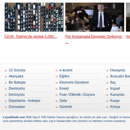
CEVA, Türkiye’de günlük 5.000…
Filo Kiralamada Dengeler Değişiyor:
An
…
10 Soruda
e-ticaret
Havayolu
Akaryakıt
Eğitim
İhracatın Ba
Bir Bakışta
Ekonomi Gündemi
İlaç
Demiryolu
Enerji
İnşaat
Denizyolu
Fuar / Etkinlik / Duyuru
Karayolu
Depolama - Antrepo
Gıda
Kargo
Dünyadan
Gümrük
Kimya
Lojistikhatti.com
5846 Sayıılı Telif Hakları Kanunu gereğince, bu sitede yer alan yazı, fotoğraf ve benzer
özen gösterilmiş olmakla birlikte olası yayın hatalarından site yönetimi ve editörleri sorumlu tutulamaz.