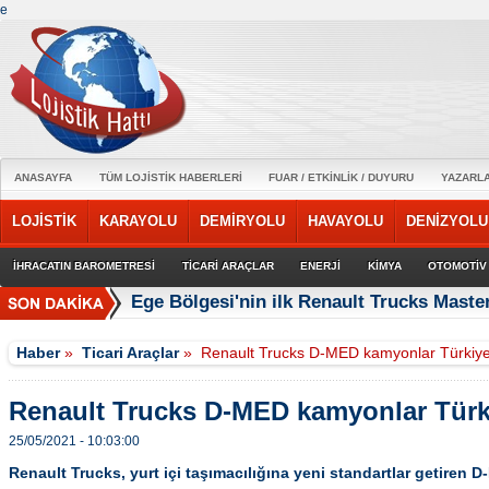
e
ANASAYFA
TÜM LOJİSTİK HABERLERİ
FUAR / ETKİNLİK / DUYURU
YAZARL
LOJİSTİK
KARAYOLU
DEMİRYOLU
HAVAYOLU
DENİZYOLU
İHRACATIN BAROMETRESİ
TİCARİ ARAÇLAR
ENERJİ
KİMYA
OTOMOTİV
Ege Bölgesi'nin ilk Renault Trucks Master
Haber
»
Ticari Araçlar
»
Renault Trucks D-MED kamyonlar Türkiye
Renault Trucks D-MED kamyonlar Türki
25/05/2021 - 10:03:00
Renault Trucks, yurt içi taşımacılığına yeni standartlar getiren