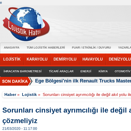
e
ANASAYFA
TÜM LOJİSTİK HABERLERİ
FUAR / ETKİNLİK / DUYURU
YAZARL
LOJİSTİK
KARAYOLU
DEMİRYOLU
HAVAYOLU
DENİZYOLU
İHRACATIN BAROMETRESİ
TİCARİ ARAÇLAR
ENERJİ
KİMYA
OTOMOTİV
Ege Bölgesi'nin ilk Renault Trucks Master
Haber
»
Lojistik
»
Sorunları cinsiyet ayrımcılığı ile değil akıl yolu i
Sorunları cinsiyet ayrımcılığı ile değil a
çözmeliyiz
21/03/2020 - 11:17:00