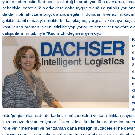
yerine getirmektir. Sadece lojistik değil neredeyse tüm alanlarda, maal
sebebiyle, yöneticiliğin erkeklere daha uygun olduğu düşünülüyor. Anca
de dahil olmak üzere birçok alanda eğitimli, donanımlı ve azimli kadınl
şekilde dahil olmasıyla birlikte bu kalıplaşmış yargılar yıkılmaya başla
koşullarına rağmen işlerini titizlikle yapıyorlar ve bence her sektöre ol
çalışanlarımın tabiriyle “Kadın Eli” değmesi gerekiyor.
K
t
d
k
8
d
ç
e
ç
d
v
a
olduğu gibi ülkemizde de kadınlar mücadeleleri ve kararlılıkları sayes
kazanmaya devam ediyorlar. Ülkemizdeki tüm kadınlara önerim, ataerki
rolle yetinmemeleri ve her zaman daha iyisi için mücadelelerine deva
cinsiyete dayalı ayrımcılığın yol açtığı tüm sorunları cinsiyetle değil a