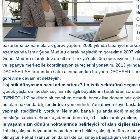
İ
B
O
b
T
Un
pazarlama uzmanı olarak görev yaptım. 2005 yılında İspanyol merkezl
aşamasında İzmir Şube Müdürü olarak başladığım görevime 2007 yılı it
Genel Müdürü olarak devam ettim. Türkiye'deki tüm operasyonel, finans
ve İspanya merkez ile koordinasyon süreçlerini yönettim. 2013 yılınd
DACHSER SE tarafından satın alınmasından bu yana DACHSER Türki
görevime devam etmekteyim.
Lojistik dünyasına nasıl adım attınız? Lojistik sektörünü seçme 
Çocuk yaşlarda meslek seçimim ile ilgili büyüklerim tarafından sorulan 
“DENİZCİLİK” şeklinde bir cevabım olmadı. Ancak lise döneminde çok
bu alan hakkında bilgilendirdi ve yönlendirdi. Yani üniversiteye başla
yapmak istediğimi biliyordum. Ne mutlu bana ki şu anda aldığım eğitim 
mesleğe sahibim. Birçok açıdan bu benim için bilinçli olarak yapılmış bi
İş yaşamınızın dönüm noktalarında belirleyici rol alan kişiler size
Tabi ki çalışma hayatımın başından beri birlikte çalıştığım tüm arkadaş
olmuştur. Fakat Transunion’da birlikte çalışmaya başladığım ve hala 