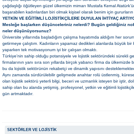
çağdaşlığı öğütleyen güzel ülkemizin mimarı Mustafa Kemal Atatürk’ü
başarabilen kadınlardan biri olmak kişisel olarak benim için gururların
YETKİN VE EĞİTİMLİ LOJİSTİKÇİLERE DUYULAN İHTİYAÇ ARTIY
Mesleğe başlarken düşünceleriniz nelerdi? Bugün geldiğiniz nokta
neler düşünüyorsunuz?
Üniversite yıllarında başladığım çalışma hayatımda aldığım her soruml
getirmeye çalıştım. Kadınların yapamaz dedikleri alanlarda büyük bir k
yaparken tek motivasyonum iyi bir çalışan olmaktı.
Türkiye’nin sahip olduğu potansiyele ve lojistik sektöründeki sürekli g
firmalarının yanı sıra son yıllarda birçok yabancı firma da ülkemizde
bu da lojistik sektörünün rekabetçi ve dinamik yapısını desteklemekted
Aynı zamanda sürdürülebilir gelişmede anahtar rolü üstlenmiş, küresel
olan lojistik sektörü yeterli bilgi, beceri ve uzmanlık isteyen bir iştir, do
sahip olan bu alanda yetişmiş, profesyonel, yetkin ve eğitimli lojistikç
gün artmaktadır.
SEKTÖRLER VE LOJİSTİK