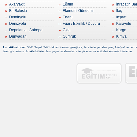
Akaryakıt
Eğitim
İhracatın Ba
Bir Bakışta
Ekonomi Gündemi
İlaç
Demiryolu
Enerji
İnşaat
Denizyolu
Fuar / Etkinlik / Duyuru
Karayolu
Depolama - Antrepo
Gıda
Kargo
Dünyadan
Gümrük
Kimya
Lojistikhatti.com
5846 Sayıılı Telif Hakları Kanunu gereğince, bu sitede yer alan yazı, fotoğraf ve benzer
özen gösterilmiş olmakla birlikte olası yayın hatalarından site yönetimi ve editörleri sorumlu tutulamaz.