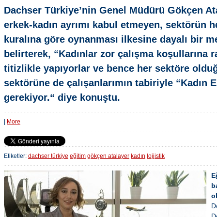
Dachser Türkiye’nin Genel Müdürü Gökçen Ata
erkek-kadın ayrımı kabul etmeyen, sektörün h
kuralına göre oynanması ilkesine dayalı bir 
belirterek, “Kadınlar zor çalışma koşullarına r
titizlikle yapıyorlar ve bence her sektöre olduğ
sektörüne de çalışanlarımın tabiriyle “Kadın 
gerekiyor.“ diye konuştu.
|
More
Etiketler:
dachser türkiye
eğitim
gökçen atalayer
kadın
lojjistik
E
b
o
D
De