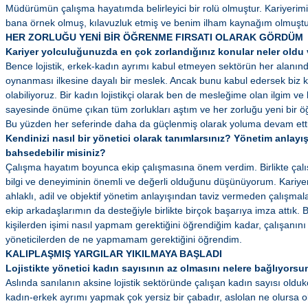
Müdürümün çalışma hayatımda belirleyici bir rolü olmuştur. Kariyeri
bana örnek olmuş, kılavuzluk etmiş ve benim ilham kaynağım olmuştu
HER ZORLUĞU YENİ BİR ÖĞRENME FIRSATI OLARAK GÖRDÜM
Kariyer yolculuğunuzda en çok zorlandığınız konular neler oldu v
Bence lojistik, erkek-kadın ayrımı kabul etmeyen sektörün her alanın
oynanması ilkesine dayalı bir meslek. Ancak bunu kabul edersek biz ka
olabiliyoruz. Bir kadın lojistikçi olarak ben de mesleğime olan ilgim 
sayesinde önüme çıkan tüm zorlukları aştım ve her zorluğu yeni bir ö
Bu yüzden her seferinde daha da güçlenmiş olarak yoluma devam ett
Kendinizi nasıl bir yönetici olarak tanımlarsınız? Yönetim anlayış
bahsedebilir misiniz?
Çalışma hayatım boyunca ekip çalışmasına önem verdim. Birlikte çalı
bilgi ve deneyiminin önemli ve değerli olduğunu düşünüyorum. Kariy
ahlaklı, adil ve objektif yönetim anlayışından taviz vermeden çalışm
ekip arkadaşlarımın da desteğiyle birlikte birçok başarıya imza attık. 
kişilerden işimi nasıl yapmam gerektiğini öğrendiğim kadar, çalışanın
yöneticilerden de ne yapmamam gerektiğini öğrendim.
KALIPLAŞMIŞ YARGILAR YIKILMAYA BAŞLADI
Lojistikte yönetici kadın sayısının az olmasını nelere bağlıyors
Aslında sanılanın aksine lojistik sektöründe çalışan kadın sayısı oldu
kadın-erkek ayrımı yapmak çok yersiz bir çabadır, aslolan ne olursa ol