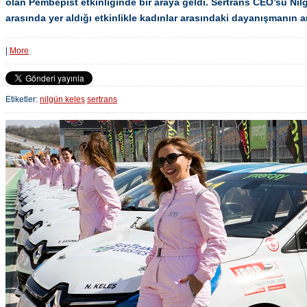
olan Pembepist etkinliğinde bir araya geldi. Sertrans CEO’su Nil
arasında yer aldığı etkinlikle kadınlar arasındaki dayanışmanın ar
|
More
Etiketler:
nilgün keleş
sertrans