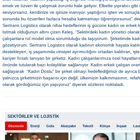
emek ve özveri ile çalışmak zorunlu hale geliyor. Elbette yıpratıcı gibi
seviyorsanız, kendinize ve işinize inanıyor, yaptığınız işten ve sonuçl
sonunda bu özverileri fazlaca hesaba katmamayı öğreniyorsunuz” de
Sertrans Logistics olarak nihai hedeflerinin iş gücüne kadın ve erkek k
tutmak olduğunun altını çizen Keleş, “Sektördeki kadın yönetici olara
çalışanlara rol model olma sorumluluğu da taşıyorum. Şirketimde kadın
gözetiyorum. Sertrans Logistics olarak kadının ekonomik hayata katılı
destekleyen, iş yaşamında cinsiyet ayrımcılığını ortadan kaldıran, işte e
kariyer fırsatı tanıyan bir şirketiz. Kadın çalışanlarımıza özel hayatlar
önünde tutularak bazı kolaylıklar sağlanıyor. Kadın-erkek çalışan ora
sağlayarak “Kadın Dostu” bir şirket olmayı hedeflediğimizi de ayrıca 
yalnızca şirketimizin başarısı için değil; ülkemizin kalkınmasının, refa
olarak gördüğümüz için yapıyoruz” diyerek sözlerini noktaladı.
SEKTÖRLER VE LOJİSTİK
Otomotiv
Enerji
Gıda
Akaryakıt
Tekstil
Kimya
İnşaat
Last