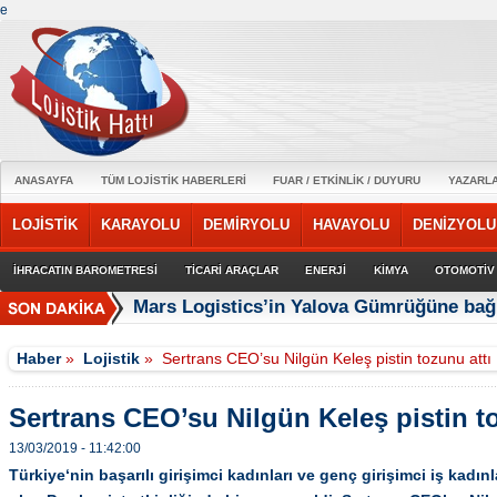
e
ANASAYFA
TÜM LOJİSTİK HABERLERİ
FUAR / ETKİNLİK / DUYURU
YAZARL
LOJİSTİK
KARAYOLU
DEMİRYOLU
HAVAYOLU
DENİZYOLU
İHRACATIN BAROMETRESİ
TİCARİ ARAÇLAR
ENERJİ
KİMYA
OTOMOTİV
Mars Logistics’in Yalova Gümrüğüne bağl
Haber
»
Lojistik
»
Sertrans CEO’su Nilgün Keleş pistin tozunu attı
Sertrans CEO’su Nilgün Keleş pistin to
13/03/2019 - 11:42:00
Türkiye‘nin başarılı girişimci kadınları ve genç girişimci iş kadınl