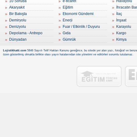
10 Soruda
e-ticaret
Havayolu
Akaryakıt
Eğitim
İhracatın Ba
Bir Bakışta
Ekonomi Gündemi
İlaç
Demiryolu
Enerji
İnşaat
Denizyolu
Fuar / Etkinlik / Duyuru
Karayolu
Depolama - Antrepo
Gıda
Kargo
Dünyadan
Gümrük
Kimya
Lojistikhatti.com
5846 Sayıılı Telif Hakları Kanunu gereğince, bu sitede yer alan yazı, fotoğraf ve benzer
özen gösterilmiş olmakla birlikte olası yayın hatalarından site yönetimi ve editörleri sorumlu tutulamaz.