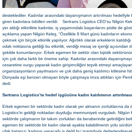
desteklediler. Kadınlar arasındaki dayanışmanın artırılması hedefiyle 
giren kadınlara ödülleri verildi.
Sertrans Logistics CEO’su Nilgün Kel
yer aldığı etkinlikte kadınlar, iş yaşamındaki başarılarını pistte de gös
açıklama yapan Nilgün Keleş, “Özellikle 8 Mart günü kadınların ekono
çekmek için birçok etkinlik yapılıyor. Ağırlıklı olarak erkeklerin katıldı
odak noktasına geldiği bu etkinlik, verdiği mesaj ve içeriği açısından diğ
şekilde konumlanıyor. Erkek egemen bir sektör olan lojistik sektörünün
için çok daha farklı bir öneme sahip. Kadınlar arasındaki dayanışmayı 
cesaretine vurgu yaparak kadın girişimciliğini teşvik etmeyi amaçlaya
organizasyonların yayılmasını ve çok daha geniş katılımcı kitlesine h
Dünyada eşi benzeri olmayan böyle çalışmaya imza attıkları için Pem
dedi.
Sertrans Logistics’te hedef işgücüne kadın katılımının artırılmas
Erkek egemen bir sektörde kadın olarak yer almanın zorluklarına da 
Logistics’in geldiği noktadan duyduğu memnuniyeti vurguladı. Nilgün
sektörde çalışmanın bir takım zorlukları da beraberinde getirdiğini be
egemen bir sektörde bir kadın olarak ayakta kalabilmenin yolu sürdürü
ufak hatanızı ‘kadının yapacağı iş değil bu’ mantığıyla değerlendirece