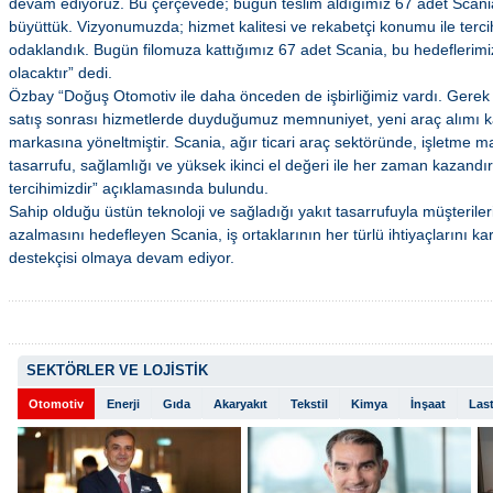
devam ediyoruz. Bu çerçevede; bugün teslim aldığımız 67 adet Scania
büyüttük. Vizyonumuzda; hizmet kalitesi ve rekabetçi konumu ile terci
odaklandık. Bugün filomuza kattığımız 67 adet Scania, bu hedefleri
olacaktır” dedi.
Özbay “Doğuş Otomotiv ile daha önceden de işbirliğimiz vardı. Gerek
satış sonrası hizmetlerde duyduğumuz memnuniyet, yeni araç alımı k
markasına yöneltmiştir. Scania, ağır ticari araç sektöründe, işletme ma
tasarrufu, sağlamlığı ve yüksek ikinci el değeri ile her zaman kazand
tercihimizdir” açıklamasında bulundu.
Sahip olduğu üstün teknoloji ve sağladığı yakıt tasarrufuyla müşterileri
azalmasını hedefleyen Scania, iş ortaklarının her türlü ihtiyaçlarını 
destekçisi olmaya devam ediyor.
SEKTÖRLER VE LOJİSTİK
Otomotiv
Enerji
Gıda
Akaryakıt
Tekstil
Kimya
İnşaat
Last