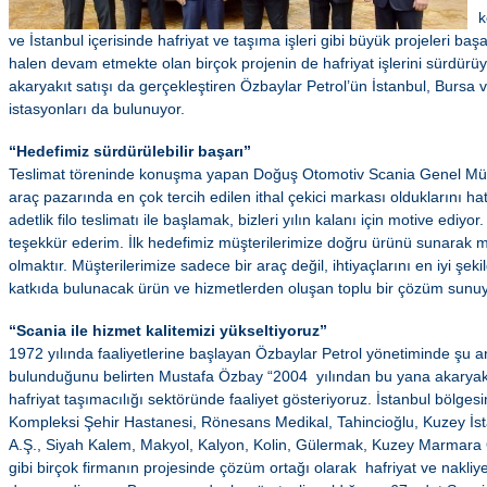
k
ve İstanbul içerisinde hafriyat ve taşıma işleri gibi büyük projeleri ba
halen devam etmekte olan birçok projenin de hafriyat işlerini sürdür
akaryakıt satışı da gerçekleştiren Özbaylar Petrol’ün İstanbul, Bursa v
istasyonları da bulunuyor.
“Hedefimiz sürdürülebilir başarı”
Teslimat töreninde konuşma yapan Doğuş Otomotiv Scania Genel Müdür
araç pazarında en çok tercih edilen ithal çekici markası olduklarını hat
adetlik filo teslimatı ile başlamak, bizleri yılın kalanı için motive ediy
teşekkür ederim. İlk hedefimiz müşterilerimize doğru ürünü sunarak m
olmaktır. Müşterilerimize sadece bir araç değil, ihtiyaçlarını en iyi şeki
katkıda bulunacak ürün ve hizmetlerden oluşan toplu bir çözüm sunu
“Scania ile hizmet kalitemizi yükseltiyoruz”
1972 yılında faaliyetlerine başlayan Özbaylar Petrol yönetiminde şu a
bulunduğunu belirten Mustafa Özbay “2004 yılından bu yana akaryak
hafriyat taşımacılığı sektöründe faaliyet gösteriyoruz. İstanbul bölgesi
Kompleksi Şehir Hastanesi, Rönesans Medikal, Tahincioğlu, Kuzey İst
A.Ş., Siyah Kalem, Makyol, Kalyon, Kolin, Gülermak, Kuzey Marmara O
gibi birçok firmanın projesinde çözüm ortağı olarak hafriyat ve nakliye