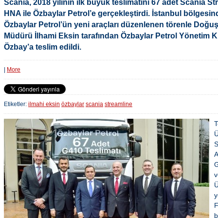
Scania, 2018 yılının ilk büyük teslimatını 67 adet Scania 
HNA ile Özbaylar Petrol’e gerçekleştirdi. İstanbul bölgesind
Özbaylar Petrol’ün yeni araçları düzenlenen törenle Doğu
Müdürü İlhami Eksin tarafından Özbaylar Petrol Yönetim 
Özbay’a teslim edildi.
|
More
Etiketler:
ilmahi eksin
özbaylar
scania
streamline
T
Ü
S
A
G
v
Ü
y
F
b