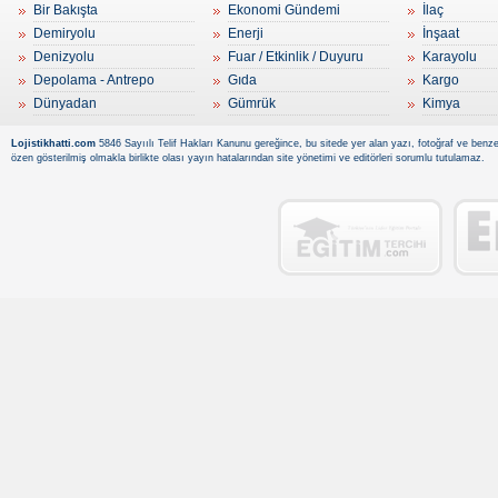
Bir Bakışta
Ekonomi Gündemi
İlaç
Demiryolu
Enerji
İnşaat
Denizyolu
Fuar / Etkinlik / Duyuru
Karayolu
Depolama - Antrepo
Gıda
Kargo
Dünyadan
Gümrük
Kimya
Lojistikhatti.com
5846 Sayıılı Telif Hakları Kanunu gereğince, bu sitede yer alan yazı, fotoğraf ve benzer
özen gösterilmiş olmakla birlikte olası yayın hatalarından site yönetimi ve editörleri sorumlu tutulamaz.