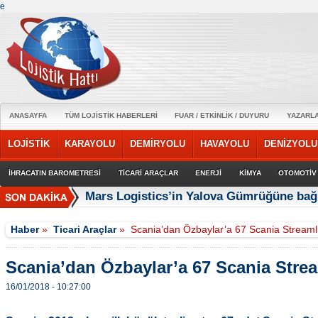
e
ANASAYFA
TÜM LOJİSTİK HABERLERİ
FUAR / ETKİNLİK / DUYURU
YAZARL
LOJİSTİK
KARAYOLU
DEMİRYOLU
HAVAYOLU
DENİZYOLU
İHRACATIN BAROMETRESİ
TİCARİ ARAÇLAR
ENERJİ
KİMYA
OTOMOTİV
Mars Logistics’in Yalova Gümrüğüne bağl
Haber
»
Ticari Araçlar
»
Scania’dan Özbaylar’a 67 Scania Streaml
Scania’dan Özbaylar’a 67 Scania Stre
16/01/2018 - 10:27:00