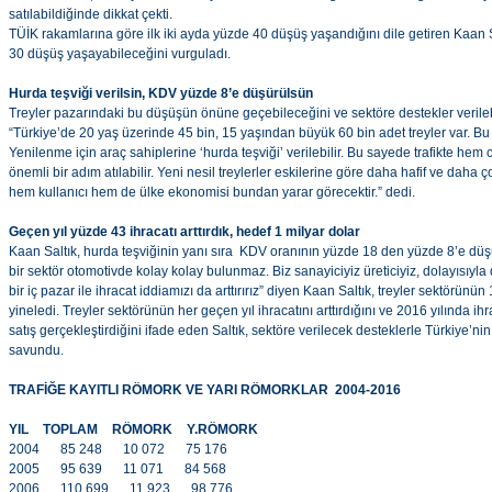
satılabildiğinde dikkat çekti.
TÜİK rakamlarına göre ilk iki ayda yüzde 40 düşüş yaşandığını dile getiren Kaan 
30 düşüş yaşayabileceğini vurguladı.
Hurda teşviği verilsin, KDV yüzde 8’e düşürülsün
Treyler pazarındaki bu düşüşün önüne geçebileceğini ve sektöre destekler verileb
“Türkiye’de 20 yaş üzerinde 45 bin, 15 yaşından büyük 60 bin adet treyler var. Bu
Yenilenme için araç sahiplerine ‘hurda teşviği’ verilebilir. Bu sayede trafikte hem
önemli bir adım atılabilir. Yeni nesil treylerler eskilerine göre daha hafif ve dah
hem kullanıcı hem de ülke ekonomisi bundan yarar görecektir.” dedi.
Geçen yıl yüzde 43 ihracatı arttırdık, hedef 1 milyar dolar
Kaan Saltık, hurda teşviğinin yanı sıra KDV oranının yüzde 18 den yüzde 8’e düşü
bir sektör otomotivde kolay kolay bulunmaz. Biz sanayiciyiz üreticiyiz, dolayısıyl
bir iç pazar ile ihracat iddiamızı da arttırırız” diyen Kaan Saltık, treyler sektörünün
yineledi. Treyler sektörünün her geçen yıl ihracatını arttırdığını ve 2016 yılında i
satış gerçekleştirdiğini ifade eden Saltık, sektöre verilecek desteklerle Türkiye’n
savundu.
TRAFİĞE KAYITLI RÖMORK VE YARI RÖMORKLAR 2004-2016
YIL
TOPLAM
RÖMORK
Y.RÖMORK
2004
85 248
10 072
75 176
2005
95 639
11 071
84 568
2006
110 699
11 923
98 776