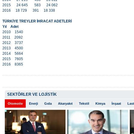
2015
24 645
583
24 062
2016
18 729
391
18 338
TÜRKİYE TREYLER İHRACAT ADETLERİ
Yıl
Adet
2010
1540
2011
2092
2012
3737
2013
4500
2014
5664
2015
7605
2016
8365
SEKTÖRLER VE LOJİSTİK
Otomotiv
Enerji
Gıda
Akaryakıt
Tekstil
Kimya
İnşaat
Last