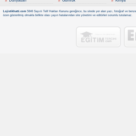
Dünyadan
Gümrük
Kimya
Lojistikhatti.com
5846 Sayıılı Telif Hakları Kanunu gereğince, bu sitede yer alan yazı, fotoğraf ve benzer
özen gösterilmiş olmakla birlikte olası yayın hatalarından site yönetimi ve editörleri sorumlu tutulamaz.