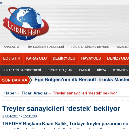
e
ANASAYFA
TÜM LOJİSTİK HABERLERİ
FUAR / ETKİNLİK / DUYURU
YAZARL
LOJİSTİK
KARAYOLU
DEMİRYOLU
HAVAYOLU
DENİZYOLU
İHRACATIN BAROMETRESİ
TİCARİ ARAÇLAR
ENERJİ
KİMYA
OTOMOTİV
Ege Bölgesi'nin ilk Renault Trucks Master
Haber
»
Ticari Araçlar
»
Treyler sanayicileri ‘destek’ bekliyor
Treyler sanayicileri ‘destek’ bekliyor
27/04/2017 - 15:31:00
TREDER Başkanı Kaan Saltık, Türkiye treyler pazarının so