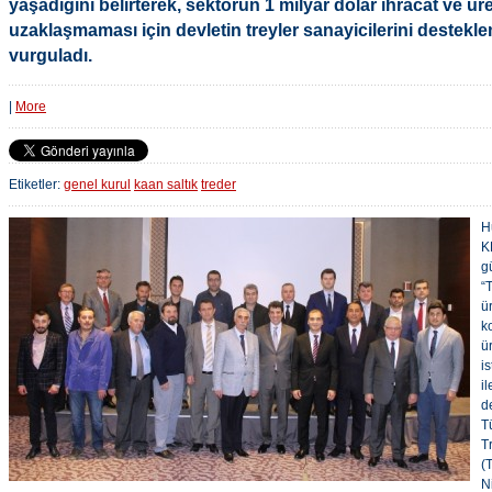
yaşadığını belirterek, sektörün 1 milyar dolar ihracat ve ü
uzaklaşmaması için devletin treyler sanayicilerini destekle
vurguladı.
|
More
Etiketler:
genel kurul
kaan saltık
treder
H
K
g
“
ü
k
ü
i
il
d
T
T
(
N