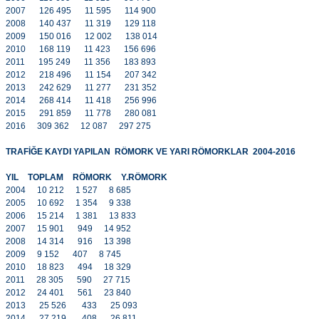
2007
126 495
11 595
114 900
2008
140 437
11 319
129 118
2009
150 016
12 002
138 014
2010
168 119
11 423
156 696
2011
195 249
11 356
183 893
2012
218 496
11 154
207 342
2013
242 629
11 277
231 352
2014
268 414
11 418
256 996
2015
291 859
11 778
280 081
2016
309 362
12 087
297 275
TRAFİĞE KAYDI YAPILAN RÖMORK VE YARI RÖMORKLAR 2004-2016
YIL
TOPLAM
RÖMORK
Y.RÖMORK
2004
10 212
1 527
8 685
2005
10 692
1 354
9 338
2006
15 214
1 381
13 833
2007
15 901
949
14 952
2008
14 314
916
13 398
2009
9 152
407
8 745
2010
18 823
494
18 329
2011
28 305
590
27 715
2012
24 401
561
23 840
2013
25 526
433
25 093
2014
27 219
408
26 811