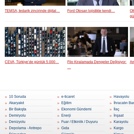
TEMSA, tedarik zincirinde dijital…
Ford Otosan lojistikte kendi…
OM
g
CEVA, Türkiye’de günlük 5.000…
Filo Kiralamada Dengeler Değişiyor:
An
…
10 Soruda
e-ticaret
Havayolu
Akaryakıt
Eğitim
İhracatın Ba
Bir Bakışta
Ekonomi Gündemi
İlaç
Demiryolu
Enerji
İnşaat
Denizyolu
Fuar / Etkinlik / Duyuru
Karayolu
Depolama - Antrepo
Gıda
Kargo