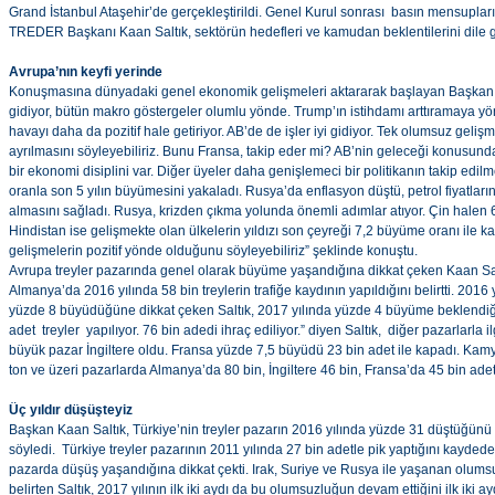
Grand İstanbul Ataşehir’de gerçekleştirildi. Genel Kurul sonrası basın mensuplar
TREDER Başkanı Kaan Saltık, sektörün hedefleri ve kamudan beklentilerini dile ge
Avrupa’nın keyfi yerinde
Konuşmasına dünyadaki genel ekonomik gelişmeleri aktararak başlayan Başkan Ka
gidiyor, bütün makro göstergeler olumlu yönde. Trump’ın istihdamı arttıramaya yö
havayı daha da pozitif hale getiriyor. AB’de de işler iyi gidiyor. Tek olumsuz geli
ayrılmasını söyleyebiliriz. Bunu Fransa, takip eder mi? AB’nin geleceği konusunda
bir ekonomi disiplini var. Diğer üyeler daha genişlemeci bir politikanın takip edilm
oranla son 5 yılın büyümesini yakaladı. Rusya’da enflasyon düştü, petrol fiyatlar
almasını sağladı. Rusya, krizden çıkma yolunda önemli adımlar atıyor. Çin halen 6
Hindistan ise gelişmekte olan ülkelerin yıldızı son çeyreği 7,2 büyüme oranı ile 
gelişmelerin pozitif yönde olduğunu söyleyebiliriz” şeklinde konuştu.
Avrupa treyler pazarında genel olarak büyüme yaşandığına dikkat çeken Kaan Sal
Almanya’da 2016 yılında 58 bin treylerin trafiğe kaydının yapıldığını belirtti. 2016
yüzde 8 büyüdüğüne dikkat çeken Saltık, 2017 yılında yüzde 4 büyüme beklendiğin
adet treyler yapılıyor. 76 bin adedi ihraç ediliyor.” diyen Saltık, diğer pazarlarla il
büyük pazar İngiltere oldu. Fransa yüzde 7,5 büyüdü 23 bin adet ile kapadı. Kam
ton ve üzeri pazarlarda Almanya’da 80 bin, İngiltere 46 bin, Fransa’da 45 bin ad
Üç yıldır düşüşteyiz
Başkan Kaan Saltık, Türkiye’nin treyler pazarın 2016 yılında yüzde 31 düştüğünü ve
söyledi. Türkiye treyler pazarının 2011 yılında 27 bin adetle pik yaptığını kaydede
pazarda düşüş yaşandığına dikkat çekti. Irak, Suriye ve Rusya ile yaşanan olumsu
belirten Saltık, 2017 yılının ilk iki aydı da bu olumsuzluğun devam ettiğini ilk iki 