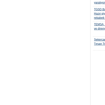
yaratıyo
TGSD Ba
Hazır gi
rekabeti
TEMSA, t
ve diren
Şekercan
Tırsan Tr