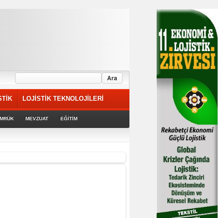
STİK
LOJİSTİK TEKNOLOJİLERİ
MRÜK
MEVZUAT
EĞİTİM
riyor