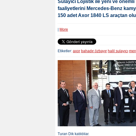
Sulayıcı Lojistik ile yeni ve önem
faaliyetlerini Mercedes-Benz kamyo
150 adet Axor 1840 LS araçtan oluşa
|
More
Etiketler:
axor
bahadır özbayır
halil sulayıcı
mer
Turan Dik katıldılar.