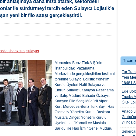
li bir anlaşmaya daha imza atarak, sektördeki
nlar ile sürdürmeyi tercih eden Sulayıcı Lojistik’e
n yeni bir filo satışı gerçekleştirdi.
cedes benz turk
sulayıcı
Ticari 
Mercedes-Benz Türk A.Ş.’nin
İstanbul’daki Pazarlama
Tur Trans
Merkezi’nde gerçekleştirilen teslimat
Yeni Me
törenine Sulayıcı Lojistik Yönetim
1848 LS 
Kurulu Üyeleri Halil Sulayıcı ve
Emrun Sulayıcı, Kamyon Pazarlama
Ege Bölg
ve Satış Müdürü Bahadır Özbayır,
Trucks M
Kamyon Filo Satış Müdürü Alper
ÖKN Lojis
Kurt, Mercedes-Benz Türk Bayii Has
Anadolu I
Otomotiv Yönetim Kurulu Başkanı
Grubu’nu
Mustafa Dinçer, Yönetim Kurulu
yılında 
Üyeleri Latif Karaali ve Mustafa
Sarıgül ile Has İzmir Genel Müdürü
Şekercan