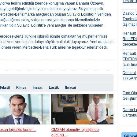
Tırsan Tr
ıcı’ya teslim edildiği törende konuşma yapan Bahadır Özbayır,
raya geldiğimiz için büyük mutluluk duyuyoruz. 54 yıldır lojistik
Daslog L
ercedes-Benz marka araçlardan oluşan Sulayıcı Lojistik’in yeniden
Trucks il
ağladığımız satış, satış sonrası, yedek parça hizmetlerimizle
taşımacıl
kanıtıdır. Sulayıcı Lojistik’e yeni araçları ile sektörde yükselen
Renault 
Mercedes-Benz Türk ile işbirliği içinde olmaktan ve müşterilerimize
Red EDIT
ek hizmet vermekten dolayı büyük mutluluk duyuyoruz. Yeni araç alım
gerçekle
 önem veren Mercedes-Benz Türk ailesine teşekkür ederiz” dedi.
Renault
EDITION
faizli fi
Demiral, 
TIRSAN’I 
Tekstil
Kimya
İnşaat
Lastik
İhracat
Ford Ot
Geliştir
Daren Lo
Cargobul
osan lojistikte kendi…
OMSAN otomotiv lojistiğinde
gücünü…
Güncel