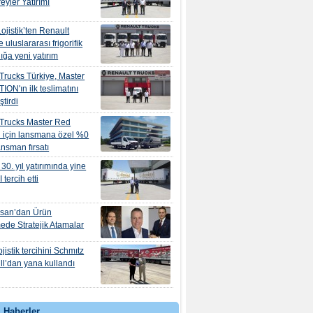
eyler Yatırımı
ojistik’ten Renault
e uluslararası frigorifik
ığa yeni yatırım
Trucks Türkiye, Master
ION'ın ilk teslimatını
ştirdi
 Trucks Master Red
 için lansmana özel %0
nansman fırsatı
30. yıl yatırımında yine
tercih etti
osan’dan Ürün
mede Stratejik Atamalar
jistik tercihini Schmıtz
l’dan yana kullandı
 Haberler