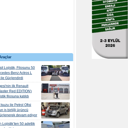
Araçlar
it Lojistik, Filosunu 50
rcedes-Benz Actros L
ile Güçlendirdi
esi'nin ilk Renault
aster Red EDITION'ı
tik filosuna katıldı
suzu ile Petrol Ofisi
n iş birliği üçüncü
güçlenerek devam ediyor
 Lojistik’ten 50 adetlik