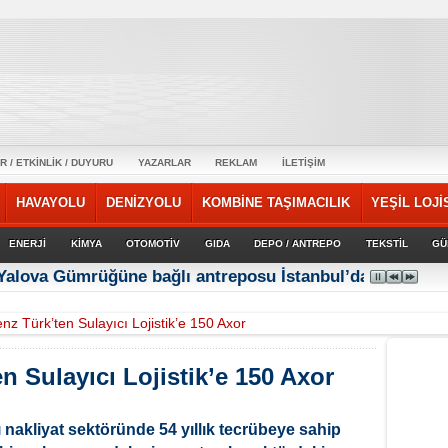
R / ETKİNLİK / DUYURU
YAZARLAR
REKLAM
İLETİŞİM
HAVAYOLU
DENİZYOLU
KOMBİNE TAŞIMACILIK
YEŞİL LOJİ
ENERJİ
KİMYA
OTOMOTİV
GIDA
DEPO / ANTREPO
TEKSTİL
GÜ
 Yalova Gümrüğüne bağlı antreposu İstanbul’da hizmet ve
z Türk’ten Sulayıcı Lojistik’e 150 Axor
 Sulayıcı Lojistik’e 150 Axor
nakliyat sektöründe 54 yıllık tecrübeye sahip