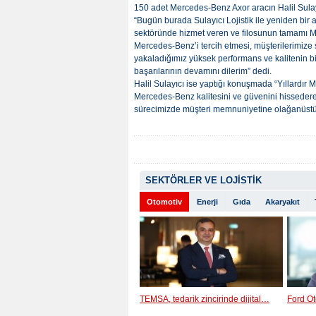
150 adet Mercedes-Benz Axor aracın Halil Sulay
“Bugün burada Sulayıcı Lojistik ile yeniden bir a
sektöründe hizmet veren ve filosunun tamamı M
Mercedes-Benz’i tercih etmesi, müşterilerimize s
yakaladığımız yüksek performans ve kalitenin bir 
başarılarının devamını dilerim” dedi.
Halil Sulayıcı ise yaptığı konuşmada “Yıllardır 
Mercedes-Benz kalitesini ve güvenini hisseder
sürecimizde müşteri memnuniyetine olağanüstü
SEKTÖRLER VE LOJİSTİK
Otomotiv
Enerji
Gıda
Akaryakıt
TEMSA, tedarik zincirinde dijital…
Ford Ot