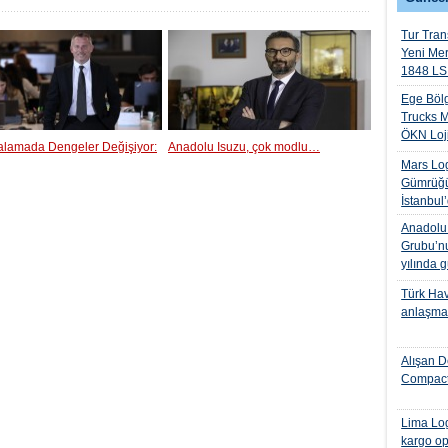
Tur Trans
Yeni Me
1848 LS 
Ege Bölg
Trucks M
ÖKN Lojis
ralamada Dengeler Değişiyor:
Anadolu Isuzu, çok modlu…
Mars Log
Gümrüğü
İstanbul
Anadolu I
Grubu’nu
yılında 
Türk Hava
anlaşmas
Alışan D
Compact
Lima Log
kargo op