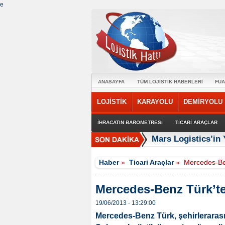
e
ANASAYFA
TÜM LOJİSTİK HABERLERİ
FUA
LOJİSTİK
KARAYOLU
DEMİRYOLU
İHRACATIN BAROMETRESİ
TİCARİ ARAÇLAR
Mars Logistics’in
Haber
»
Ticari Araçlar
»
Mercedes-Ben
Mercedes-Benz Türk’ten
19/06/2013 - 13:29:00
Mercedes-Benz Türk, şehirlerarası 