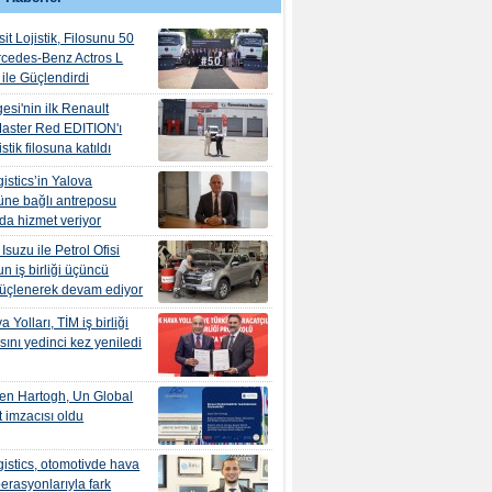
it Lojistik, Filosunu 50
rcedes-Benz Actros L
ile Güçlendirdi
esi'nin ilk Renault
aster Red EDITION'ı
tik filosuna katıldı
istics’in Yalova
ne bağlı antreposu
’da hizmet veriyor
suzu ile Petrol Ofisi
n iş birliği üçüncü
güçlenerek devam ediyor
 Yolları, TİM iş birliği
ını yedinci kez yeniledi
en Hartogh, Un Global
 imzacısı oldu
istics, otomotivde hava
erasyonlarıyla fark