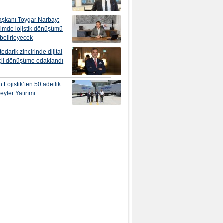
r
şkanı Toygar Narbay:
yimde lojistik dönüşümü
 belirleyecek
edarik zincirinde dijital
çli dönüşüme odaklandı
 Lojistik’ten 50 adetlik
eyler Yatırımı