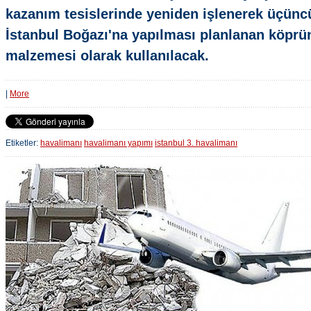
kazanım tesislerinde yeniden işlenerek üçünc
İstanbul Boğazı'na yapılması planlanan köprü
malzemesi olarak kullanılacak.
|
More
Etiketler:
havalimanı
havalimanı yapımı
istanbul 3. havalimanı