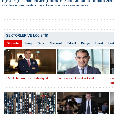
taşıma araçları, üzerlerine yerleştirilecek cihazlarla uydudan takip edilecek. Atıkla
çıkarılması durumunda firmaya, kanun uyarınca ceza verilecek.
SEKTÖRLER VE LOJİSTİK
Otomotiv
Enerji
Gıda
Akaryakıt
Tekstil
Kimya
İnşaat
Last
TEMSA, tedarik zincirinde dijital…
Ford Otosan lojistikte kendi…
OM
g