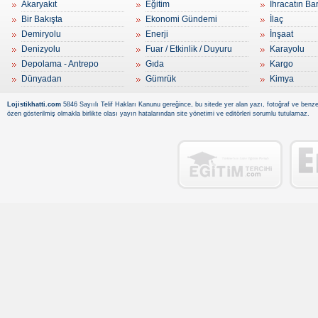
Akaryakıt
Eğitim
İhracatın Ba
Bir Bakışta
Ekonomi Gündemi
İlaç
Demiryolu
Enerji
İnşaat
Denizyolu
Fuar / Etkinlik / Duyuru
Karayolu
Depolama - Antrepo
Gıda
Kargo
Dünyadan
Gümrük
Kimya
Lojistikhatti.com
5846 Sayıılı Telif Hakları Kanunu gereğince, bu sitede yer alan yazı, fotoğraf ve benzer
özen gösterilmiş olmakla birlikte olası yayın hatalarından site yönetimi ve editörleri sorumlu tutulamaz.