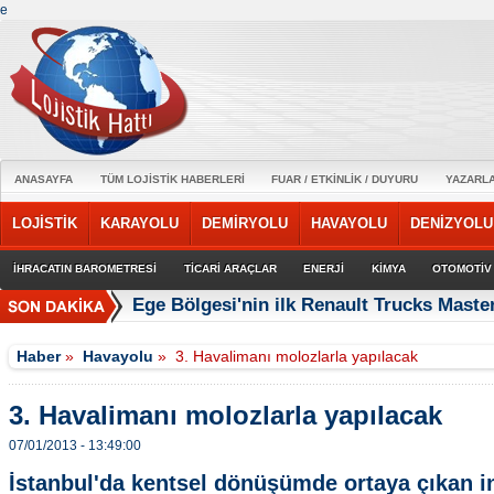
e
ANASAYFA
TÜM LOJİSTİK HABERLERİ
FUAR / ETKİNLİK / DUYURU
YAZARL
LOJİSTİK
KARAYOLU
DEMİRYOLU
HAVAYOLU
DENİZYOLU
İHRACATIN BAROMETRESİ
TİCARİ ARAÇLAR
ENERJİ
KİMYA
OTOMOTİV
Ege Bölgesi'nin ilk Renault Trucks Master
Haber
»
Havayolu
»
3. Havalimanı molozlarla yapılacak
3. Havalimanı molozlarla yapılacak
07/01/2013 - 13:49:00
İstanbul'da kentsel dönüşümde ortaya çıkan inş