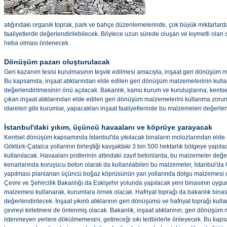
atığındaki organik toprak, park ve bahçe düzenlemelerinde, çok büyük miktarlarda
faaliyetlerde değerlendirilebilecek. Böylece uzun sürede oluşan ve kıymetli olan o
heba olması önlenecek.
Dönüşüm pazarı oluşturulacak
Geri kazanım tesisi kurulmasının teşvik edilmesi amacıyla, inşaat geri dönüşüm m
Bu kapsamda, inşaat atıklarından elde edilen geri dönüşüm malzemelerinin kullan
değerlendirilmesinin önü açılacak. Bakanlık, kamu kurum ve kuruluşlarına, ken
çıkan inşaat atıklarından elde edilen geri dönüşüm malzemelerini kullanma zorunl
idareleri gibi kurumlar, yapacakları inşaat faaliyetlerinde bu malzemeleri değerle
İstanbul'daki yıkım, üçüncü havaalanı ve köprüye yarayacak
Kentsel dönüşüm kapsamında İstanbul'da yıkılacak binaların molozlarından elde
Göktürk-Çatalca yollarının birleştiği kavşaktaki 3 bin 500 hektarlık bölgeye yap
kullanılacak. Havaalanı pistlerinin altındaki zayıf betonlarda, bu malzemeler değe
kenarlarında koruyucu beton olarak da kullanılabilen bu malzemeler, İstanbul'da
yapılması planlanan üçüncü boğaz köprüsünün yan yollarında dolgu malzemesi ol
Çevre ve Şehircilik Bakanlığı da Eskişehir yolunda yapılacak yeni binasının uyg
malzemesi kullanarak, kurumlara örnek olacak. Hafriyat toprağı da bakanlık bin
değerlendirilecek. İnşaat yıkıntı atıklarının geri dönüşümü ve hafriyat toprağı kul
çevreyi kirletmesi de önlenmiş olacak. Bakanlık, inşaat atıklarının, geri dönüşüm 
istenmeyen yerlere dökülmemesini, getireceği sıkı tedbirlerle önleyecek. Bu kaps