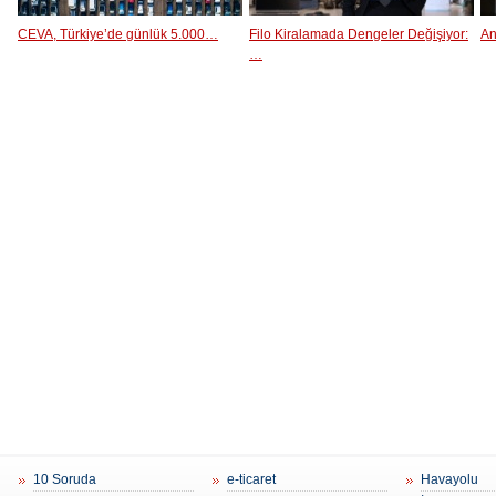
CEVA, Türkiye’de günlük 5.000…
Filo Kiralamada Dengeler Değişiyor:
An
…
10 Soruda
e-ticaret
Havayolu