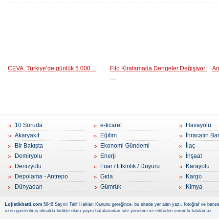
CEVA, Türkiye’de günlük 5.000…
Filo Kiralamada Dengeler Değişiyor:
An
…
10 Soruda
e-ticaret
Havayolu
Akaryakıt
Eğitim
İhracatın Ba
Bir Bakışta
Ekonomi Gündemi
İlaç
Demiryolu
Enerji
İnşaat
Denizyolu
Fuar / Etkinlik / Duyuru
Karayolu
Depolama - Antrepo
Gıda
Kargo
Dünyadan
Gümrük
Kimya
Lojistikhatti.com
5846 Sayıılı Telif Hakları Kanunu gereğince, bu sitede yer alan yazı, fotoğraf ve benzer
özen gösterilmiş olmakla birlikte olası yayın hatalarından site yönetimi ve editörleri sorumlu tutulamaz.