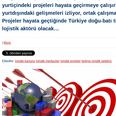
yurtiçindeki projeleri hayata geçirmeye çalışı
yurtdışındaki gelişmeleri izliyor, ortak çalışma
Projeler hayata geçtiğinde Türkiye doğu-batı t
lojistik aktörü olacak…
|
More
Etiketler:
lojistik kanunu
lojistik merkezler
lojistik projeler
türkiye lojistik sektörü