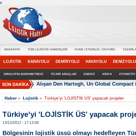
e
ANASAYFA
TÜM LOJİSTİK HABERLERİ
FUAR / ETKİNLİK / DUYURU
YAZARL
LOJİSTİK
KARAYOLU
DEMİRYOLU
HAVAYOLU
DENİZYOLU
İHRACATIN BAROMETRESİ
TİCARİ ARAÇLAR
ENERJİ
KİMYA
OTOMOTİV
Alışan Den Hartogh, Un Global Compact 
Haber
»
Lojistik
»
Türkiye’yi 'LOJİSTİK ÜS' yapacak projeler
Türkiye’yi 'LOJİSTİK ÜS' yapacak proj
13/12/2012 - 17:13:00
Bölgesinin lojistik üssü olmayı hedefleyen Tü