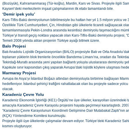
(Bozüyük), Kahramanmaraş (Tür-koğlu), Mardin, Kars ve Sivas. Projeyle ilgili Sams
Kayseri’deki merkezlerin inşaat çalışmalarının ilk etabı tamamlandı bile.
‘Demir ipek yolu’
Kars-Tiflis-Bakü demiryolunun bitirilmesiyle bu hattan her yıl 1.5 milyon yolcu ve 
Özellikle Türk Cumhuriyetleri, Çin, Hindistan gibi ülkelerle ticareti sağlayacak ol
tamamlanmasıyla Pekin-Londra arasında kesintisiz demiryolu taşımacılığını mümk
Türkiye’yi transit geçiş noktası yapacak olan Kars-Tiflis-Bakü demiryolu projesi, “
Temeli 2008 yılında atılan projenin Türkiye ayağı bitmek üzere.
Balo Projesi
Batı Anadolu Lojistik Organizasyonları (BALO) projesiyle Batı ve Orta Anadolu’d
toplanan yüklerin blok trenlerle öncelikle Bandırma Limanı’na, oradan da Tekirda
Tekirdağ-Muratlı arasında yeni yapılan bağlantı yoluyla uluslararası demiryolu şe
Kapıkule sınır kapısından çıkış yaparak Avrupa’daki lojistik köylere ulaşması hede
Marmaray Projesi
Avrupa ile Asya’yı İstanbul Boğazı altından demiryoluyla birbirine bağlayan Marma
hedefleniyor. İstanbul şehiriçi trafiğini rahatlatacak olan bu projeyle sadece yolc
olacak.
Karadeniz Çevre Yolu
Karadeniz Ekonomik İşbirliği (KE1) Örgütü’ne üye ülkeler, karayolları üzerindeki ta
amacıyla Karadeniz Çevre Karayolu projesini hayata geçirmeyi kararlaştırdı. 200
“Karadeniz Çevre Karayolunun Koordineli Gelişimine Dair Mutabakat Zaptı”nın a
(KÇK) Yönlendirme Komitesi kurulmuştu.
Projeyle ilgili üye ülkelerde çalışmalar devam ediyor. Türkiye’deki Karadeniz Sahi
kısmını oluşturuyor.