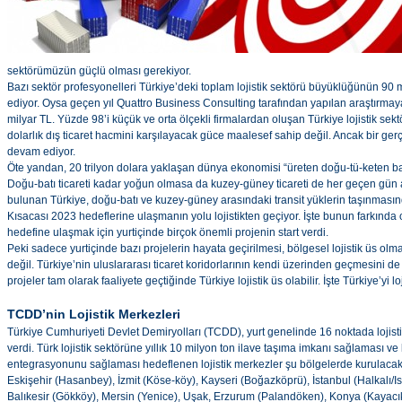
sektörümüzün güçlü olması gerekiyor.
Bazı sektör profesyonelleri Türkiye’deki toplam lojistik sektörü büyüklüğünün 90 
ediyor. Oysa geçen yıl Quattro Business Consulting tarafından yapılan araştırma
milyar TL. Yüzde 98’i küçük ve orta ölçekli firmalardan oluşan Türkiye lojistik sektö
dolarlık dış ticaret hacmini karşılayacak güce maalesef sahip değil. Ancak bir ger
devam ediyor.
Öte yandan, 20 trilyon dolara yaklaşan dünya ekonomisi “üreten doğu-tü-keten bat
Doğu-batı ticareti kadar yoğun olmasa da kuzey-güney ticareti de her geçen gün ar
bulunan Türkiye, doğu-batı ve kuzey-güney arasındaki transit yüklerin taşınmasınd
Kısacası 2023 hedeflerine ulaşmanın yolu lojistikten geçiyor. İşte bunun farkında o
hedefine ulaşmak için yurtiçinde birçok önemli projenin start verdi.
Peki sadece yurtiçinde bazı projelerin hayata geçirilmesi, bölgesel lojistik üs olmak
değil. Türkiye’nin uluslararası ticaret koridorlarının kendi üzerinden geçmesini 
projeler tam olarak faaliyete geçtiğinde Türkiye lojistik üs olabilir. İşte Türkiye’yi
TCDD’nin Lojistik Merkezleri
Türkiye Cumhuriyeti Devlet Demiryolları (TCDD), yurt genelinde 16 noktada lojist
verdi. Türk lojistik sektörüne yıllık 10 milyon ton ilave taşıma imkanı sağlaması 
entegrasyonunu sağlaması hedeflenen lojistik merkezler şu bölgelerde kurulacak
Eskişehir (Hasanbey), İzmit (Köse-köy), Kayseri (Boğazköprü), İstanbul (Halkalı/
Balıkesir (Gökköy), Mersin (Yenice), Uşak, Erzurum (Palandöken), Konya (Kayacık),