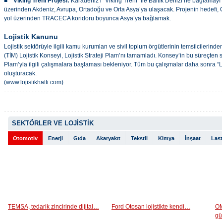
■ Viking Treni Projesi:
Karadeniz’i “Viking Treni” ile Baltık Denizi’ne bağlamayı 
üzerinden Akdeniz, Avrupa, Ortadoğu ve Orta Asya’ya ulaşacak. Projenin hedefi, 
yol üzerinden TRACECA koridoru boyunca Asya’ya bağlamak.
Lojistik Kanunu
Lojistik sektörüyle ilgili kamu kurumlan ve sivil toplum örgütlerinin temsilcilerinde
(TİM) Lojistik Konseyi, Lojistik Strateji Plam’nı tamamladı. Konsey’in bu süreçten 
Plam’yla ilgili çalışmalara başlaması bekleniyor. Tüm bu çalışmalar daha sonra “
oluşturacak.
(www.lojistikhatti.com)
SEKTÖRLER VE LOJİSTİK
Otomotiv
Enerji
Gıda
Akaryakıt
Tekstil
Kimya
İnşaat
Last
TEMSA, tedarik zincirinde dijital…
Ford Otosan lojistikte kendi…
OM
g