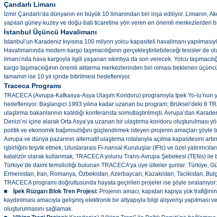
Çandarlı Limanı
İzmir Çandarlı’da dünyanın en büyük 10 limanından biri inşa ediliyor. Limanın, 
yapılan güney-kuzey ve doğu-batı ticaretine yön veren en önemli merkezlerden bir
İstanbul Üçüncü Havalimanı
İstanbul’un Karadeniz kıyısına 100 milyon yolcu kapasiteli havalimanı yapılmasıyla
Havalimanında modern kargo taşımacılığının gerçekleştirilebileceği tesisler de ola
limanı’nda hava kargoyla ilgili yaşanan sıkıntıya da son verecek. Yolcu taşımacılı
kargo taşımacılığının önemli aktarma merkezlerinden biri olması beklenen üçüncü
tamamın ise 10 yıl içinde bitirilmesi hedefleniyor.
Traceca Programı
TRACECA (Avrupa-Kafkasya-Asya Ulaşım Koridoru) programıyla tpek Yo-lu’nun y
hedefleniyor. Başlangıcı 1993 yılına kadar uzanan bu program; Brüksel’deki 8 TR
ulaştırma bakanlarının katıldığı konferansta somutlaştırılmıştı. Avrupa’dan Karad
Denizi’ni içine alarak Orta Asya’ya uzanan bir ulaştırma koridoru oluşturulması yö
politik ve ekonomik bağımsızlığını güçlendirmek isteyen projenin amaçları şöyle be
Avrupa ve dünya pazarının alternatif ulaştırma rotalarıyla açılma kapasitesini art
işbirliğini teşvik etmek, Uluslararası Fi-nansal Kuruluşlar (IFIs) ve özel yatırımcı
katalizör olarak kullanmak, TRACECA yolunu Trans-Avrupa Şebekesi (TENs) ile 
Türkiye’de daimi temsilciliği bulunan TRACECA’ya üye ülkeler şunlar: Türkiye, G
Ermenistan, İran, Romanya, Özbekistan, Azerbaycan, Kazakistan, Tacikistan, Bulga
TRACECA programı doğrultusunda hayata geçirilen projeler ise şöyle sıralanıyor:
■ İpek Rüzgarı Blok Tren Projesi:
Projenin amacı, kapıdan kapıya yük trafiğin
kaydırılması amacıyla gelişmiş elektronik bir altyapıyla bilgi alışverişi yapılması ve
oluşturulmasını sağlamak.