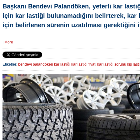
Başkanı Bendevi Palandöken, yeterli kar lastiğ
için kar lastiği bulunamadığını belirterek, kar
için belirlenen sürenin uzatılması gerektiğini i
|
More
Etiketler:
bendevi palandöken
kar lastiği
kar lastiği fiyatı
kar lastiği sorunu
kış lasti