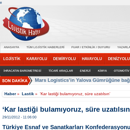
e
ANASAYFA
TÜM LOJİSTİK HABERLERİ
FUAR / ETKİNLİK / DUYURU
YAZARL
LOJİSTİK
KARAYOLU
DEMİRYOLU
HAVAYOLU
DENİZYOLU
İHRACATIN BAROMETRESİ
TİCARİ ARAÇLAR
ENERJİ
KİMYA
OTOMOTİV
Anadolu Isuzu ile Petrol Ofisi Grubu’nun 
Haber
»
Lastik
»
‘Kar lastiği bulamıyoruz, süre uzatılsın’
‘Kar lastiği bulamıyoruz, süre uzatılsın
29/11/2012 - 11:06:00
Türkiye Esnaf ve Sanatkarları Konfederasyon