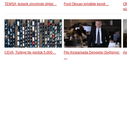
TEMSA, tedarik zincirinde dijital…
Ford Otosan lojistikte kendi…
OM
g
CEVA, Türkiye’de günlük 5.000…
Filo Kiralamada Dengeler Değişiyor:
An
…