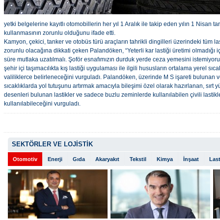
yetki belgelerine kayıtlı otomobillerin her yıl 1 Aralık ile takip eden yılın 1 Nisan tar
kullanmasının zorunlu olduğunu ifade etti.
Kamyon, çekici, tanker ve otobüs türü araçların tahrikli dingilleri üzerindeki tüm las
zorunlu olacağına dikkati çeken Palandöken, “Yeterli kar lastiği üretimi olmadığı i
süre mutlaka uzatılmalı. Şoför esnafımızın durduk yerde ceza yemesini istemiyoruz
şehir içi taşımacılıkta kış lastiği uygulaması ile ilgili hususların ortalama yerel sıcak
valiliklerce belirleneceğini vurguladı. Palandöken, üzerinde M S işareti bulunan v
sıcaklıklarda yol tutuşunu artırmak amacıyla bileşimi özel olarak hazırlanan, sırt
desenleri bulunan lastikler ve sadece buzlu zeminlerde kullanılabilen çivili lastikle
kullanılabileceğini vurguladı.
SEKTÖRLER VE LOJİSTİK
Otomotiv
Enerji
Gıda
Akaryakıt
Tekstil
Kimya
İnşaat
Last