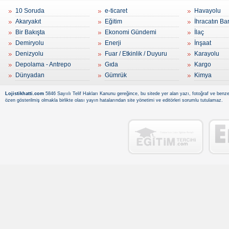
10 Soruda
e-ticaret
Havayolu
Akaryakıt
Eğitim
İhracatın Ba
Bir Bakışta
Ekonomi Gündemi
İlaç
Demiryolu
Enerji
İnşaat
Denizyolu
Fuar / Etkinlik / Duyuru
Karayolu
Depolama - Antrepo
Gıda
Kargo
Dünyadan
Gümrük
Kimya
Lojistikhatti.com
5846 Sayıılı Telif Hakları Kanunu gereğince, bu sitede yer alan yazı, fotoğraf ve benzer
özen gösterilmiş olmakla birlikte olası yayın hatalarından site yönetimi ve editörleri sorumlu tutulamaz.